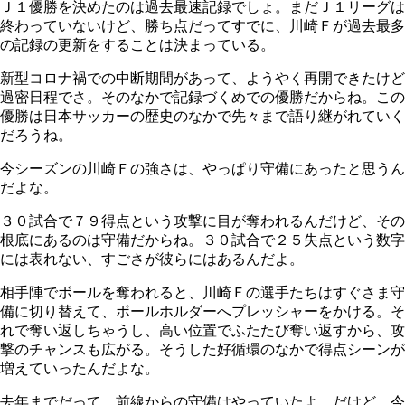
Ｊ１優勝を決めたのは過去最速記録でしょ。まだＪ１リーグは
終わっていないけど、勝ち点だってすでに、川崎Ｆが過去最多
の記録の更新をすることは決まっている。
新型コロナ禍での中断期間があって、ようやく再開できたけど
過密日程でさ。そのなかで記録づくめでの優勝だからね。この
優勝は日本サッカーの歴史のなかで先々まで語り継がれていく
だろうね。
今シーズンの川崎Ｆの強さは、やっぱり守備にあったと思うん
だよな。
３０試合で７９得点という攻撃に目が奪われるんだけど、その
根底にあるのは守備だからね。３０試合で２５失点という数字
には表れない、すごさが彼らにはあるんだよ。
相手陣でボールを奪われると、川崎Ｆの選手たちはすぐさま守
備に切り替えて、ボールホルダーへプレッシャーをかける。そ
れで奪い返しちゃうし、高い位置でふたたび奪い返すから、攻
撃のチャンスも広がる。そうした好循環のなかで得点シーンが
増えていったんだよな。
去年までだって、前線からの守備はやっていたよ。だけど、今