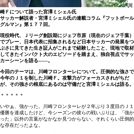
川
崎Ｆについて語った宮澤ミシェル氏
サッカー解説者・宮澤ミシェル氏の連載コラム『フットボール
グルマン』第１７７回。
現役時代、Ｊリーグ創設期にジェフ市原（現在のジェフ千葉）
でプレー、日本代表に招集されるなど日本サッカーの発展をつ
ぶさに見てきた生き証人がこれまで経験したこと、現地で取材
してきたインパクト大のエピソードを踏まえ、独自視点でサッ
カーシーンを語る――。
今回のテーマは、川崎フロンターレについて。圧倒的な強さで
今年のＪ１を制した川崎Ｆ。攻撃力がフォーカスされがちだ
が、その強さの根底にあるのは守備だ
と宮澤ミシェルは語る。
＊＊＊＊＊
いやぁ、強かった。川崎フロンターレが２年ぶり３度目のＪ１
優勝を達成したけど、今シーズンの彼らの戦いぶりは、「強か
った」以外の言葉がなかなか見つからない。それくらい圧倒的
な存在だったよな。