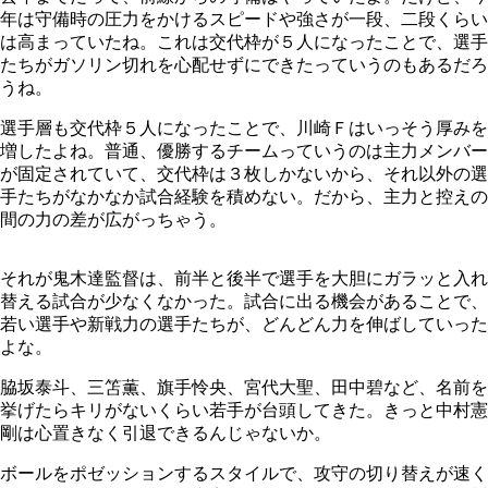
年は守備時の圧力をかけるスピードや強さが一段、二段くらい
は高まっていたね。これは交代枠が５人になったことで、選手
たちがガソリン切れを心配せずにできたっていうのもあるだろ
うね。
選手層も交代枠５人になったことで、川崎Ｆはいっそう厚みを
増したよね。普通、優勝するチームっていうのは主力メンバー
が固定されていて、交代枠は３枚しかないから、それ以外の選
手たちがなかなか試合経験を積めない。だから、主力と控えの
間の力の差が広がっちゃう。
それが鬼木達監督は、前半と後半で選手を大胆にガラッと入れ
替える試合が少なくなかった。試合に出る機会があることで、
若い選手や新戦力の選手たちが、どんどん力を伸ばしていった
よな。
脇坂泰斗、三笘薫、旗手怜央、宮代大聖、田中碧など、名前を
挙げたらキリがないくらい若手が台頭してきた。きっと中村憲
剛は心置きなく引退できるんじゃないか。
ボールをポゼッションするスタイルで、攻守の切り替えが速く