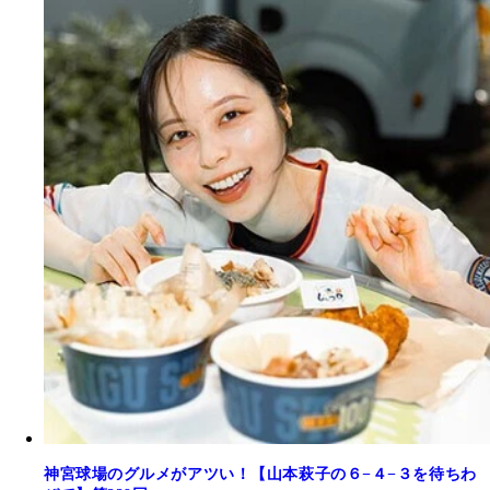
神宮球場のグルメがアツい！【山本萩子の６−４−３を待ちわ