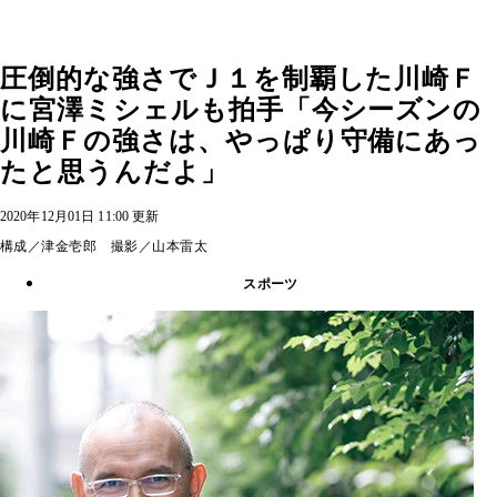
圧倒的な強さでＪ１を制覇した川崎Ｆ
に宮澤ミシェルも拍手「今シーズンの
川崎Ｆの強さは、やっぱり守備にあっ
たと思うんだよ」
2020年12月01日 11:00 更新
構成／津金壱郎 撮影／山本雷太
スポーツ