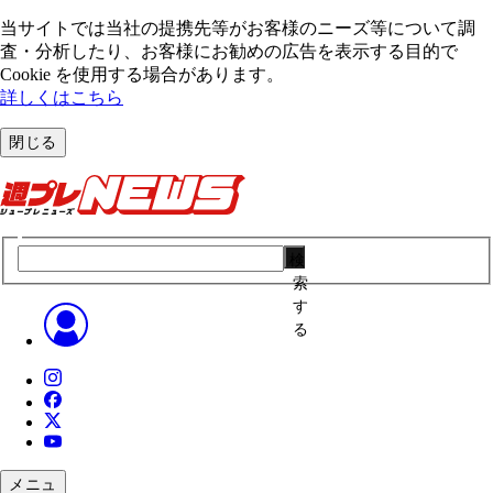
当サイトでは当社の提携先等がお客様のニーズ等について調
査・分析したり、お客様にお勧めの広告を表⽰する⽬的で
Cookie を使⽤する場合があります。
詳しくはこちら
閉じる
検
索
す
る
メニュ