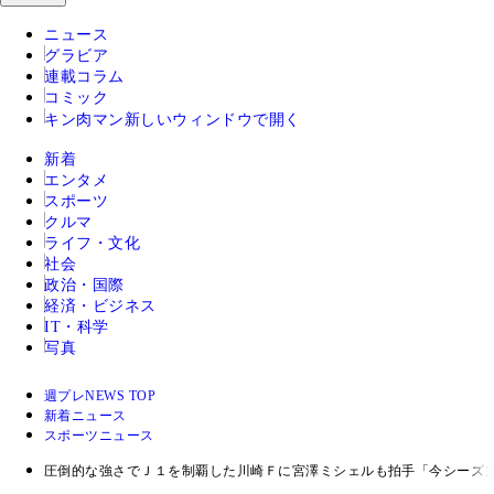
ニュース
グラビア
連載コラム
コミック
キン肉マン
新しいウィンドウで開く
新着
エンタメ
スポーツ
クルマ
ライフ・文化
社会
政治・国際
経済・ビジネス
IT・科学
写真
週プレNEWS TOP
新着ニュース
スポーツニュース
圧倒的な強さでＪ１を制覇した川崎Ｆに宮澤ミシェルも拍手「今シーズ