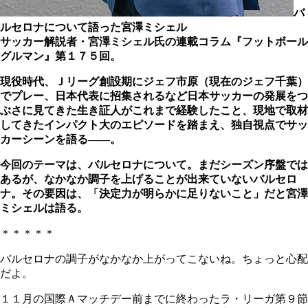
バ
ルセロナについて語った宮澤ミシェル
サッカー解説者・宮澤ミシェル氏の連載コラム『フットボール
グルマン』第１７５回。
現役時代、Ｊリーグ創設期にジェフ市原（現在のジェフ千葉）
でプレー、日本代表に招集されるなど日本サッカーの発展をつ
ぶさに見てきた生き証人がこれまで経験したこと、現地で取材
してきたインパクト大のエピソードを踏まえ、独自視点でサッ
カーシーンを語る――。
今回のテーマは、バルセロナについて。まだシーズン序盤では
あるが、なかなか調子を上げることが出来ていないバルセロ
ナ。その要因は、「決定力が明らかに足りないこと」だと宮澤
ミシェルは語る。
＊＊＊＊＊
バルセロナの調子がなかなか上がってこないね。ちょっと心配
だよ。
１１月の国際Ａマッチデー前までに終わったラ・リーガ第９節