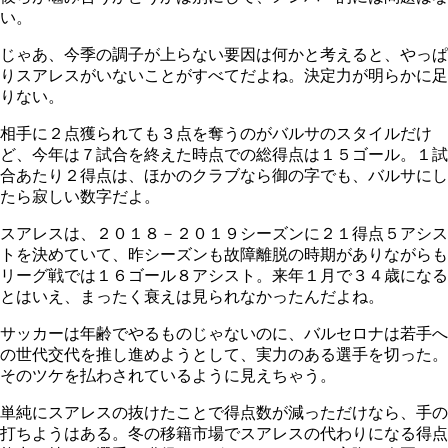
い。
じゃあ、今季の調子が上らない要因は何かと考えると、やっぱ
りスアレスがいないことがすべてだよね。決定力が明らかに足
りない。
相手に２点獲られても３点を奪うのがバルサのスタイルだけ
ど、今年は７試合を終えた時点での総得点は１５ゴール。１試
合あたり２得点は、ほかのクラブなら御の字でも、バルサにし
たら寂しい数字だよ。
スアレスは、２０１８－２０１９シーズンに２１得点５アシス
トを決めていて、昨シーズンも故障離脱の時期がありながらも
リーグ戦では１６ゴール８アシスト。来年１月で３４歳になる
とはいえ、まったく衰えは見られなかったんだよね。
サッカーは年齢でやるものじゃないのに、バルセロナは若手へ
の世代交代を推し進めようとして、実力のある選手を切った。
そのツケを払わされているように見えちゃう。
単純にスアレスの抜けたことで得点数が減っただけなら、手の
打ちようはある。冬の移籍市場でスアレスの代わりになる得点