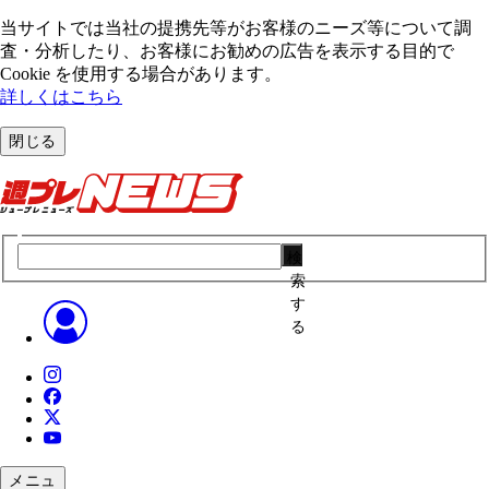
当サイトでは当社の提携先等がお客様のニーズ等について調
査・分析したり、お客様にお勧めの広告を表⽰する⽬的で
Cookie を使⽤する場合があります。
詳しくはこちら
閉じる
検
索
す
る
メニュ