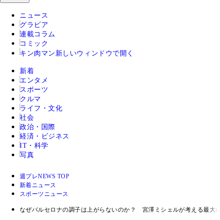
ニュース
グラビア
連載コラム
コミック
キン肉マン
新しいウィンドウで開く
新着
エンタメ
スポーツ
クルマ
ライフ・文化
社会
政治・国際
経済・ビジネス
IT・科学
写真
週プレNEWS TOP
新着ニュース
スポーツニュース
なぜバルセロナの調子は上がらないのか？ 宮澤ミシェルが考える最大