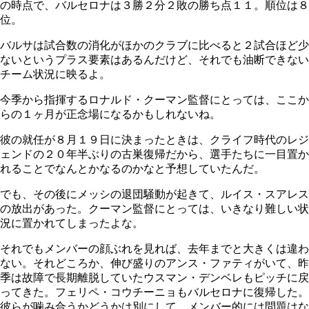
の時点で、バルセロナは３勝２分２敗の勝ち点１１。順位は８
位。
バルサは試合数の消化がほかのクラブに比べると２試合ほど少
ないというプラス要素はあるんだけど、それでも油断できない
チーム状況に映るよ。
今季から指揮するロナルド・クーマン監督にとっては、ここか
らの１ヶ月が正念場になるかもしれないね。
彼の就任が８月１９日に決まったときは、クライフ時代のレジ
ェンドの２０年半ぶりの古巣復帰だから、選手たちに一目置か
れることでなんとかなるのかなと予想していたんだ。
でも、その後にメッシの退団騒動が起きて、ルイス・スアレス
の放出があった。クーマン監督にとっては、いきなり難しい状
況に置かれてしまったよな。
それでもメンバーの顔ぶれを見れば、去年までと大きくは違わ
ない。それどころか、伸び盛りのアンス・ファティがいて、昨
季は故障で長期離脱していたウスマン・デンベレもピッチに戻
ってきた。フェリペ・コウチーニョもバルセロナに復帰した。
彼らが噛み合うかどうかは別にして、メンバー的には問題はな