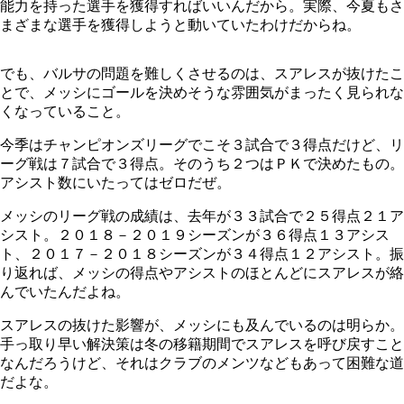
能力を持った選手を獲得すればいいんだから。実際、今夏もさ
まざまな選手を獲得しようと動いていたわけだからね。
でも、バルサの問題を難しくさせるのは、スアレスが抜けたこ
とで、メッシにゴールを決めそうな雰囲気がまったく見られな
くなっていること。
今季はチャンピオンズリーグでこそ３試合で３得点だけど、リ
ーグ戦は７試合で３得点。そのうち２つはＰＫで決めたもの。
アシスト数にいたってはゼロだぜ。
メッシのリーグ戦の成績は、去年が３３試合で２５得点２１ア
シスト。２０１８－２０１９シーズンが３６得点１３アシス
ト、２０１７－２０１８シーズンが３４得点１２アシスト。振
り返れば、メッシの得点やアシストのほとんどにスアレスが絡
んでいたんだよね。
スアレスの抜けた影響が、メッシにも及んでいるのは明らか。
手っ取り早い解決策は冬の移籍期間でスアレスを呼び戻すこと
なんだろうけど、それはクラブのメンツなどもあって困難な道
だよな。