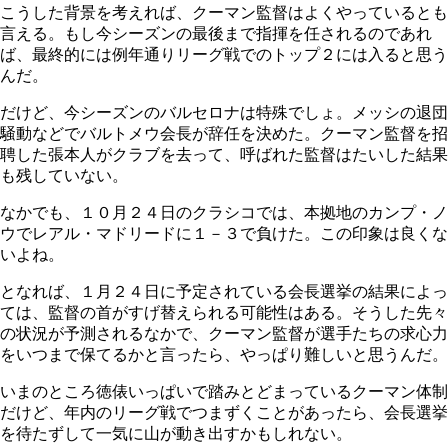
こうした背景を考えれば、クーマン監督はよくやっているとも
言える。もし今シーズンの最後まで指揮を任されるのであれ
ば、最終的には例年通りリーグ戦でのトップ２には入ると思う
んだ。
だけど、今シーズンのバルセロナは特殊でしょ。メッシの退団
騒動などでバルトメウ会長が辞任を決めた。クーマン監督を招
聘した張本人がクラブを去って、呼ばれた監督はたいした結果
も残していない。
なかでも、１０月２４日のクラシコでは、本拠地のカンプ・ノ
ウでレアル・マドリードに１－３で負けた。この印象は良くな
いよね。
となれば、１月２４日に予定されている会長選挙の結果によっ
ては、監督の首がすげ替えられる可能性はある。そうした先々
の状況が予測されるなかで、クーマン監督が選手たちの求心力
をいつまで保てるかと言ったら、やっぱり難しいと思うんだ。
いまのところ徳俵いっぱいで踏みとどまっているクーマン体制
だけど、年内のリーグ戦でつまずくことがあったら、会長選挙
を待たずして一気に山が動き出すかもしれない。