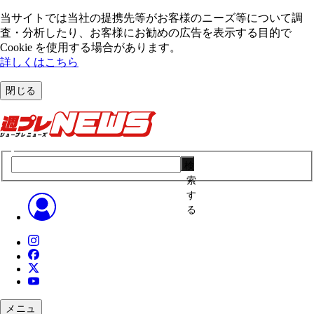
当サイトでは当社の提携先等がお客様のニーズ等について調
査・分析したり、お客様にお勧めの広告を表⽰する⽬的で
Cookie を使⽤する場合があります。
詳しくはこちら
閉じる
検
索
す
る
メニュ