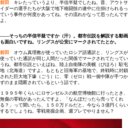
前田
キレたっていうより、半信半疑でしたね。昔、アウトサ
イダーの選手たちが大阪で地下格闘技の連中に仕掛けられるっ
ていう事件が何度かあってね。その流れかなって思ったんです
よ。
――そっちの半信半疑ですか（汗）。都市伝説を解説する動画
も面白いですね。リングスが公安にマークされてたとか。
前田
オウム真理教が使っていたロシア語通訳と、リングスが
使っていた通訳が同じ人間だった関係でマークされてたってい
うね。都市伝説といえばね、陸上自衛隊の美幌（びほろ）駐屯
地（北海道）ですよ。もともと旧海軍の基地で、終戦時に封鎖
された巨大地下壕（ごう）に、零（ゼロ）戦一個中隊が手つか
ずのまま隠匿されているという話です。
１９９５年くらいにロサンゼルスの航空博物館に行ったとき、
無傷の零戦があったんですよ。「なんぼだったら売ってくれ
る？」って聞いたら、１５０万ドルだと。今なら３億円くらい
するでしょうね。零戦発掘企画、週プレでやりません？