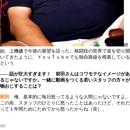
終
始、上機嫌で今後の展望を語った。格闘技の世界で道を切り開
いてきたように、ＹｏｕＴｕｂｅでも独自路線を模索している
という
――話が壮大すぎます！ 前田さんはコワモテなイメージがあ
るじゃないですか。一緒に動画をつくる若いスタッフの方々が
物おじすることは？
前田
俺、基本的に毎日怒ってるような人間じゃないですよ。
この前、スタッフのひとりに怒ったことはあったけど、それだ
って１年間ためにためてから怒ったからね（笑）。