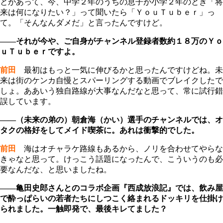
とがあって、今、中学２年のうちの息子が小学２年のとき「将
来は何になりたい？」って聞いたら「ＹｏｕＴｕｂｅｒ」っ
て。「そんなんダメだ」と言ったんですけど。
――それが今や、ご自身がチャンネル登録者数約１８万のＹｏ
ｕＴｕｂｅｒですよ。
前田
最初はもっと一気に伸びるかと思ったんですけどね。未
来は街のケンカ自慢とスパーリングする動画でブレイクしたで
しょ。ああいう独自路線が大事なんだなと思って、常に試行錯
誤しています。
――（未来の弟の）朝倉海（かい）選手のチャンネルでは、オ
タクの格好をしてメイド喫茶に。あれは衝撃的でした。
前田
海はオチャラケ路線もあるから、ノリを合わせてやらな
きゃなと思って。けっこう話題になったんで、こういうのも必
要なんだな、と思いましたね。
――亀田史郎さんとのコラボ企画『西成放浪記』では、飲み屋
で酔っぱらいの若者たちにしつこく絡まれるドッキリを仕掛け
られました。一触即発で、最後キレてました？