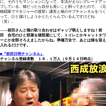
に、そのうちマンションになって、生活がえらいグレードアッ
プしている。猫だったら自分も長いこと飼ってきたので、（元
格闘家でマネジャーの渡部）謙吾と猫のサブチャンネルをつく
って、ひと儲けしようかとたくらんでいるんですけどね
（笑）。
――前田さんと猫の取り合わせはギャップ萌えしますね！前
田 自宅のひと部屋を猫部屋にして、トイレとかキャットタワ
ーとか全部そろえましたからね。準備万全で、あとは猫を迎え
入れるだけです。
■『前田日明チャンネル』
チャンネル登録者数 １８．１万人（９月１４日時点）