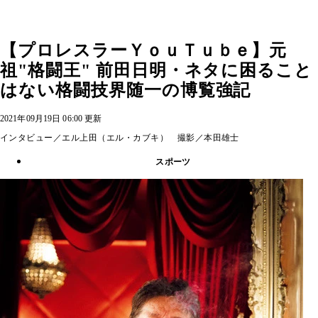
【プロレスラーＹｏｕＴｕｂｅ】元
祖"格闘王" 前田日明・ネタに困ること
はない格闘技界随一の博覧強記
2021年09月19日 06:00 更新
インタビュー／エル上田（エル・カブキ） 撮影／本田雄士
スポーツ