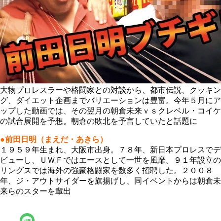
大物プロレスラーや格闘家との対談から、都市伝説、クッキン
グ、ダイエット企画までバリエーションは豊富。今年５月にア
ップした動画では、その翌月の朝倉未来ｖｓクレベル・コイケ
の試合展開を予想。朝倉の敗北を予言していたと話題に
●前田日明（まえだ・あきら）
１９５９年生まれ、大阪市出身。７８年、新日本プロレスでデ
ビューし、ＵＷＦではエースとして一世を風靡。９１年設立の
リングスでは海外の強豪格闘家を数多く招聘した。２００８
年、ジ・アウトサイダーを旗揚げし、同イベントからは朝倉未
来らのスターを輩出