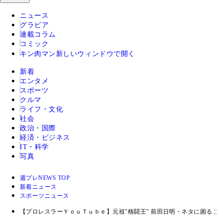
ニュース
グラビア
連載コラム
コミック
キン肉マン
新しいウィンドウで開く
新着
エンタメ
スポーツ
クルマ
ライフ・文化
社会
政治・国際
経済・ビジネス
IT・科学
写真
週プレNEWS TOP
新着ニュース
スポーツニュース
【プロレスラーＹｏｕＴｕｂｅ】元祖"格闘王" 前田日明・ネタに困る