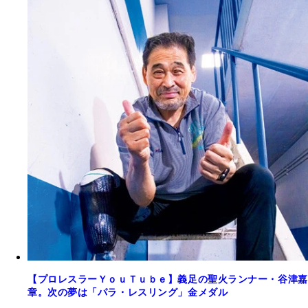
【プロレスラーＹｏｕＴｕｂｅ】義足の聖火ランナー・谷津嘉
章。次の夢は「パラ・レスリング」金メダル