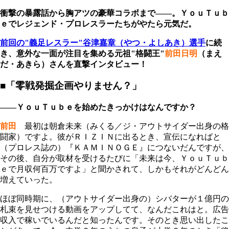
衝撃の暴露話から胸アツの豪華コラボまで――。ＹｏｕＴｕｂ
ｅでレジェンド・プロレスラーたちがやたら元気だ。
前回の"義足レスラー"谷津嘉章（やつ・よしあき）選手
に続
き、意外な一面が注目を集める元祖"格闘王"
前田日明
（まえ
だ・あきら）さんを直撃インタビュー！
■「零戦発掘企画やりません？」
――ＹｏｕＴｕｂｅを始めたきっかけはなんですか？
前田
最初は朝倉未来（みくる／ジ・アウトサイダー出身の格
闘家）ですよ。彼がＲＩＺＩＮに出るとき、宣伝になればと
（プロレス誌の）『ＫＡＭＩＮＯＧＥ』につないだんですが、
その後、自分が取材を受けるたびに「未来は今、ＹｏｕＴｕｂ
ｅで月収何百万ですよ」と聞かされて、しかもそれがどんどん
増えていった。
ほぼ同時期に、（アウトサイダー出身の）シバターが１億円の
札束を見せつける動画をアップしてて、なんだこれはと。広告
収入で稼いでいるんだと知ったんです。そのとき思い出したこ