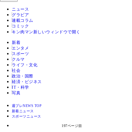
ニュース
グラビア
連載コラム
コミック
キン肉マン
新しいウィンドウで開く
新着
エンタメ
スポーツ
クルマ
ライフ・文化
社会
政治・国際
経済・ビジネス
IT・科学
写真
週プレNEWS TOP
新着ニュース
スポーツニュース
197ページ目