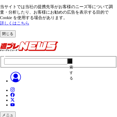
当サイトでは当社の提携先等がお客様のニーズ等について調
査・分析したり、お客様にお勧めの広告を表⽰する⽬的で
Cookie を使⽤する場合があります。
詳しくはこちら
閉じる
検
索
す
る
メニュ