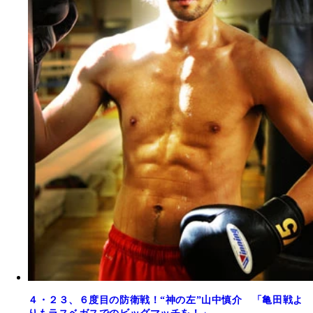
４・２３、６度目の防衛戦！“神の左”山中慎介 「亀田戦よ