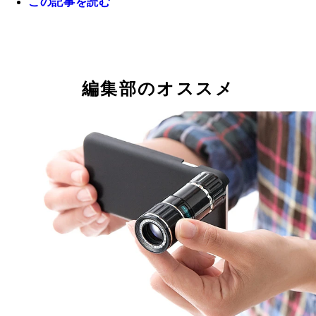
この記事を読む
編集部のオススメ
【＠ＯｎＬｅａｋｓ】のツイッター。この時期は、
２８日に発表とウワサされる新スマホＧａｌａｘｙ
８や、ファーウェイ新モデルのリーク情報が充実。
撮りっぽい製品画像やＣＧのモデリングデータなど
開されており、チェックする価値高めです！ また
報ブログ『ＮＯＷＨＥＲＥＥＬＳＥ』では、ゲーム
種ガジェット関係のリーク情報も充実しているので
ちらのチェックも忘れずに！