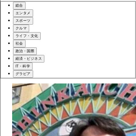
総合
エンタメ
スポーツ
クルマ
ライフ・文化
社会
政治・国際
経済・ビジネス
IT・科学
グラビア