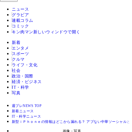
ニュース
グラビア
連載コラム
コミック
キン肉マン
新しいウィンドウで開く
新着
エンタメ
スポーツ
クルマ
ライフ・文化
社会
政治・国際
経済・ビジネス
IT・科学
写真
週プレNEWS TOP
新着ニュース
IT・科学ニュース
新型ｉＰｈｏｎｅの情報はどこから漏れる？ アブない中華ソーシャルと
画像・写真