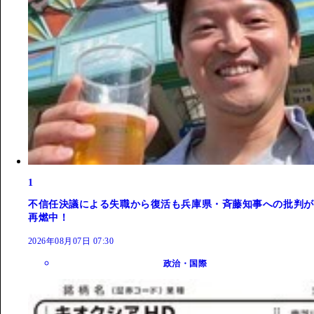
1
不信任決議による失職から復活も兵庫県・斉藤知事への批判が
再燃中！
2026年08月07日 07:30
政治・国際