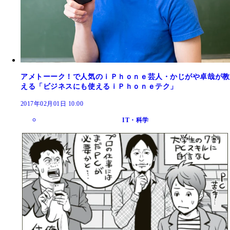
アメトーーク！で人気のｉＰｈｏｎｅ芸人・かじがや卓哉が教
える「ビジネスにも使えるｉＰｈｏｎｅテク」
2017年02月01日 10:00
IT・科学