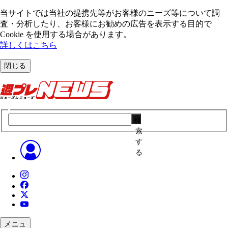
当サイトでは当社の提携先等がお客様のニーズ等について調
査・分析したり、お客様にお勧めの広告を表⽰する⽬的で
Cookie を使⽤する場合があります。
詳しくはこちら
閉じる
検
索
す
る
メニュ