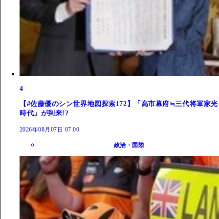
4
【#佐藤優のシン世界地図探索172】「高市幕府≒三代将軍家光
時代」が到来!?
2026年08月07日 07:00
政治・国際