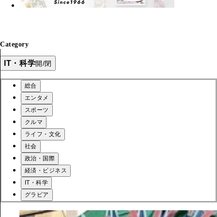
Category
IT・科学
開/閉
総合
エンタメ
スポーツ
クルマ
ライフ・文化
社会
政治・国際
経済・ビジネス
IT・科学
グラビア