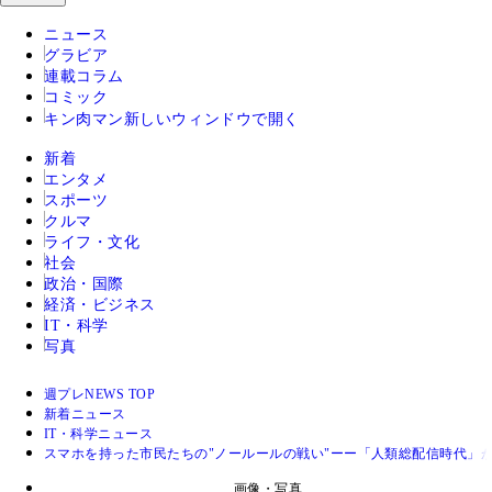
ニュース
グラビア
連載コラム
コミック
キン肉マン
新しいウィンドウで開く
新着
エンタメ
スポーツ
クルマ
ライフ・文化
社会
政治・国際
経済・ビジネス
IT・科学
写真
週プレNEWS TOP
新着ニュース
IT・科学ニュース
スマホを持った市民たちの"ノールールの戦い"ーー「人類総配信時代」
画像・写真