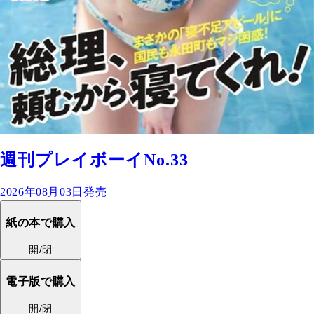
週刊プレイボーイNo.33
2026年08月03日発売
紙の本で購入
開/閉
電子版で購入
開/閉