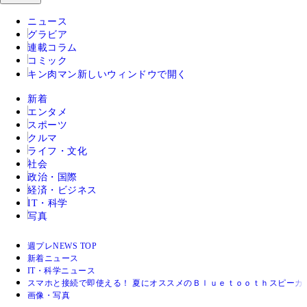
ニュース
グラビア
連載コラム
コミック
キン肉マン
新しいウィンドウで開く
新着
エンタメ
スポーツ
クルマ
ライフ・文化
社会
政治・国際
経済・ビジネス
IT・科学
写真
週プレNEWS TOP
新着ニュース
IT・科学ニュース
スマホと接続で即使える！ 夏にオススメのＢｌｕｅｔｏｏｔｈスピーカ
画像・写真