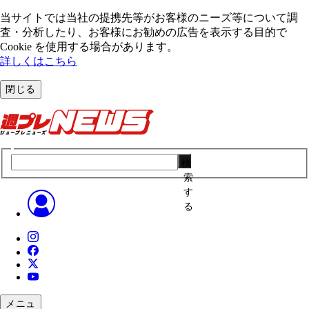
当サイトでは当社の提携先等がお客様のニーズ等について調
査・分析したり、お客様にお勧めの広告を表⽰する⽬的で
Cookie を使⽤する場合があります。
詳しくはこちら
閉じる
検
索
す
る
メニュ