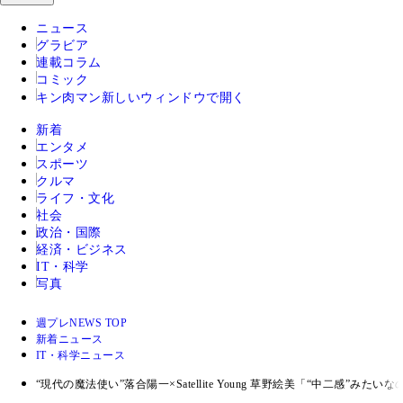
ニュース
グラビア
連載コラム
コミック
キン肉マン
新しいウィンドウで開く
新着
エンタメ
スポーツ
クルマ
ライフ・文化
社会
政治・国際
経済・ビジネス
IT・科学
写真
週プレNEWS TOP
新着ニュース
IT・科学ニュース
“現代の魔法使い”落合陽一×Satellite Young 草野絵美「“中二感”