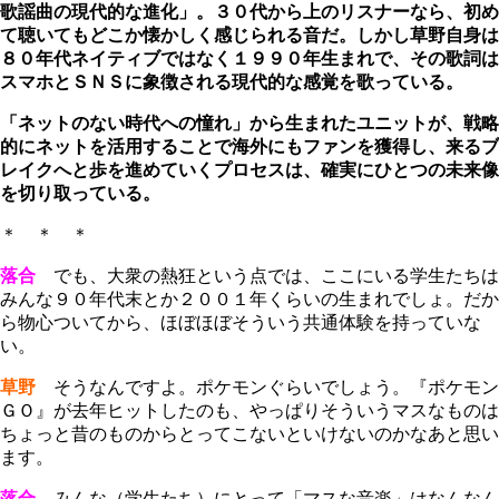
歌謡曲の現代的な進化」。３０代から上のリスナーなら、初め
て聴いてもどこか懐かしく感じられる音だ。しかし草野自身は
８０年代ネイティブではなく１９９０年生まれで、その歌詞は
スマホとＳＮＳに象徴される現代的な感覚を歌っている。
「ネットのない時代への憧れ」から生まれたユニットが、戦略
的にネットを活用することで海外にもファンを獲得し、来るブ
レイクへと歩を進めていくプロセスは、確実にひとつの未来像
を切り取っている。
＊ ＊ ＊
落合
でも、大衆の熱狂という点では、ここにいる学生たちは
みんな９０年代末とか２００１年くらいの生まれでしょ。だか
ら物心ついてから、ほぼほぼそういう共通体験を持っていな
い。
草野
そうなんですよ。ポケモンぐらいでしょう。『ポケモン
ＧＯ』が去年ヒットしたのも、やっぱりそういうマスなものは
ちょっと昔のものからとってこないといけないのかなあと思い
ます。
落合
みんな（学生たち）にとって「マスな音楽」はなんなん