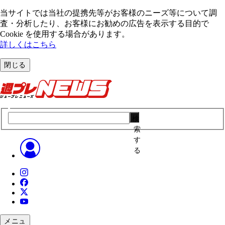
当サイトでは当社の提携先等がお客様のニーズ等について調
査・分析したり、お客様にお勧めの広告を表⽰する⽬的で
Cookie を使⽤する場合があります。
詳しくはこちら
閉じる
検
索
す
る
メニュ