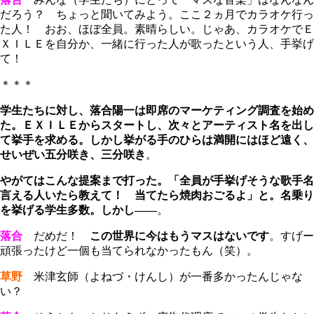
だろう？ ちょっと聞いてみよう。ここ２ヵ月でカラオケ行っ
た人！ おお、ほぼ全員。素晴らしい。じゃあ、カラオケでＥ
ＸＩＬＥを自分か、一緒に行った人が歌ったという人、手挙げ
て！
＊＊＊
学生たちに対し、落合陽一は即席のマーケティング調査を始め
た。ＥＸＩＬＥからスタートし、次々とアーティスト名を出し
て挙手を求める。しかし挙がる手のひらは満開にはほど遠く、
せいぜい五分咲き、三分咲き
。
やがてはこんな提案まで打った。「全員が手挙げそうな歌手名
言える人いたら教えて！ 当てたら焼肉おごるよ」と。名乗り
を挙げる学生多数。しかし――
。
落合
だめだ！
この世界に今はもうマスはないです
。すげー
頑張ったけど一個も当てられなかったもん（笑）。
草野
米津玄師（よねづ・けんし）が一番多かったんじゃな
い？