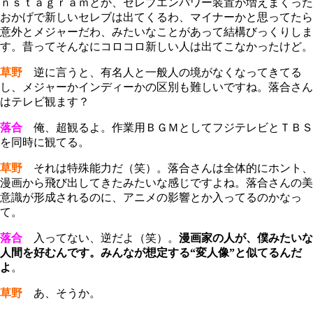
ｎｓｔａｇｒａｍとか、セレブエンパワー装置が増えまくった
おかげで新しいセレブは出てくるわ、マイナーかと思ってたら
意外とメジャーだわ、みたいなことがあって結構びっくりしま
す。昔ってそんなにコロコロ新しい人は出てこなかったけど。
草野
逆に言うと、有名人と一般人の境がなくなってきてる
し、メジャーかインディーかの区別も難しいですね。落合さん
はテレビ観ます？
落合
俺、超観るよ。作業用ＢＧＭとしてフジテレビとＴＢＳ
を同時に観てる。
草野
それは特殊能力だ（笑）。落合さんは全体的にホント、
漫画から飛び出してきたみたいな感じですよね。落合さんの美
意識が形成されるのに、アニメの影響とか入ってるのかなっ
て。
落合
入ってない、逆だよ（笑）。
漫画家の人が、僕みたいな
人間を好むんです。みんなが想定する“変人像”と似てるんだ
よ
。
草野
あ、そうか。