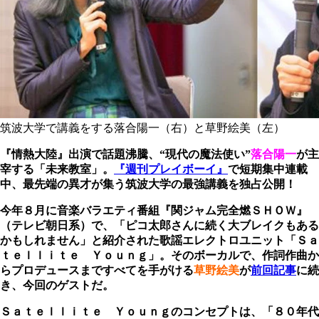
筑波大学で講義をする落合陽一（右）と草野絵美（左）
『情熱大陸』出演で話題沸騰、“現代の魔法使い”
落合陽一
が主
宰する「未来教室」。
『週刊プレイボーイ』
で短期集中連載
中、最先端の異才が集う筑波大学の最強講義を独占公開！
今年８月に音楽バラエティ番組『関ジャム完全燃ＳＨＯＷ』
（テレビ朝日系）で、「ピコ太郎さんに続く大ブレイクもある
かもしれません」と紹介された歌謡エレクトロユニット「Ｓａ
ｔｅｌｌｉｔｅ Ｙｏｕｎｇ」。そのボーカルで、作詞作曲か
らプロデュースまですべてを手がける
草野絵美
が
前回記事
に続
き、今回のゲストだ。
Ｓａｔｅｌｌｉｔｅ Ｙｏｕｎｇのコンセプトは、「８０年代