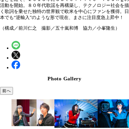
活動を開始。８０年代歌謡を再構築し、テクノロジー社会を描
く歌詞を乗せた独特の世界観で欧米を中心にファンを獲得。日
本でも“逆輸入”のような形で現在、まさに注目度急上昇中！
（構成／前川仁之 撮影／五十嵐和博 協力／小峯隆生）
Photo Gallery
前へ