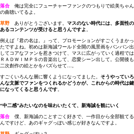
落合
俺は完全にフューチャーファンクのつもりで絵美ちゃん
の曲聴いてるよ。
草野
ありがとうございます。
マスのない時代には、多面性の
あるコンテンツが受けると思うんですよ
。
例えば『君の名は。』って、プロモーションがすごくうまかっ
たですよね。初めは新海誠ワールド全開の風景画をバンバン出
してコアなファンを惹きつけて、マスに広がっていく過程では
ＲＡＤＷＩＭＰＳの音楽出して、恋愛シーン出して。公開後も
二次創作の絵とかをバズらせて…。
すごくいろんな層に響くようになってました。
そうやっていろ
んな文脈でファンをつくれるかどうかが、これからの時代は鍵
になってくると思うんです
。
“中二感”みたいなのを味わいたくて、新海誠を観にいく
落合
僕、新海誠のことすごく好きで、一作目から全部観てる
んですけど、あのギャグっぽい感じが好きなんですよ。
草野
ギャグっぽい？