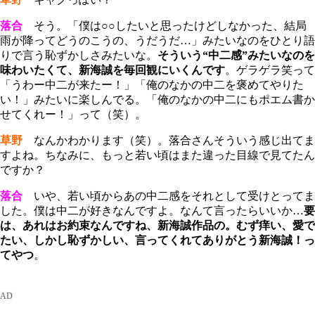
落合
そう。「僕は○○したいと思ったけどしなかった、結局
雨が降ってどうのこうの、うだうだ…」みたいなのをひとり語
りで言う恥ずかしさみたいな。
そういう“中二感”みたいなのを
味わいたくて、新海誠を毎回観にいくんです
。ゲラゲラ笑って
「うわー中二が来たー！」「俺のなかの中二を褒めてやりた
い！」みたいに楽しんでる。「俺のなかの中二にもポエム書か
せてくれー！」って（笑）。
草野
なんかわかります（笑）。落合さんそういう感じ出てま
すよね。ちなみに、もっと若い頃はまた違った目線で見てたん
ですか？
落合
いや、若い頃からあの中二感をそれとして受けとってま
した。僕は中二が好きなんですよ。なんて言ったらいいか…
要
は、あれはお約束なんですね、新海誠作品の。むず痒い、愛で
たい、しかし恥ずかしい、言ってくれてありがとう新海誠！っ
てやつ
。