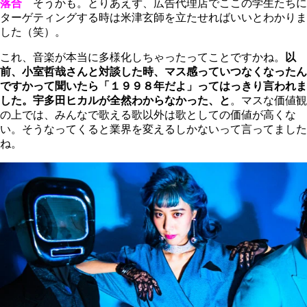
落合
そうかも。とりあえず、広告代理店でここの学生たちに
ターゲティングする時は米津玄師を立たせればいいとわかりま
した（笑）。
これ、音楽が本当に多様化しちゃったってことですかね。
以
前、小室哲哉さんと対談した時、マス感っていつなくなったん
ですかって聞いたら「１９９８年だよ」ってはっきり言われま
した。宇多田ヒカルが全然わからなかった、と
。マスな価値観
の上では、みんなで歌える歌以外は歌としての価値が高くな
い。そうなってくると業界を変えるしかないって言ってました
ね。