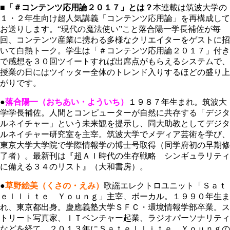
■「＃コンテンツ応用論２０１７」とは？
本連載は筑波大学の
１・２年生向け超人気講義「コンテンツ応用論」を再構成して
お送りします。“現代の魔法使い”こと落合陽一学長補佐が毎
回、コンテンツ産業に携わる多様なクリエイターをゲストに招
いて白熱トーク。学生は「＃コンテンツ応用論２０１７」付き
で感想を３０回ツイートすれば出席点がもらえるシステムで、
授業の日にはツイッター全体のトレンド入りするほどの盛り上
がりです。
●
落合陽一（おちあい・よういち）
１９８７年生まれ。筑波大
学学長補佐。人間とコンピューターが自然に共存する「デジタ
ルネイチャー」という未来観を提示し、同大助教としてデジタ
ルネイチャー研究室を主宰。筑波大学でメディア芸術を学び、
東京大学大学院で学際情報学の博士号取得（同学府初の早期修
了者）。最新刊は『超ＡＩ時代の生存戦略 シンギュラリティ
に備える３４のリスト』（大和書房）。
●
草野絵美（くさの・えみ）
歌謡エレクトロユニット「Ｓａｔ
ｅｌｌｉｔｅ Ｙｏｕｎｇ」主宰、ボーカル。１９９０年生ま
れ、東京都出身。慶應義塾大学ＳＦＣ・環境情報学部卒業。ス
トリート写真家、ＩＴベンチャー起業、ラジオパーソナリティ
などを経て、２０１３年にＳａｔｅｌｌｉｔｅ Ｙｏｕｎｇの