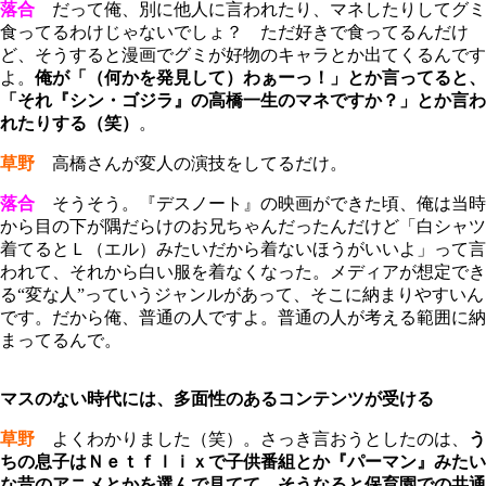
落合
だって俺、別に他人に言われたり、マネしたりしてグミ
食ってるわけじゃないでしょ？ ただ好きで食ってるんだけ
ど、そうすると漫画でグミが好物のキャラとか出てくるんです
よ。
俺が「（何かを発見して）わぁーっ！」とか言ってると、
「それ『シン・ゴジラ』の高橋一生のマネですか？」とか言わ
れたりする（笑）
。
草野
高橋さんが変人の演技をしてるだけ。
落合
そうそう。『デスノート』の映画ができた頃、俺は当時
から目の下が隅だらけのお兄ちゃんだったんだけど「白シャツ
着てるとＬ（エル）みたいだから着ないほうがいいよ」って言
われて、それから白い服を着なくなった。メディアが想定でき
る“変な人”っていうジャンルがあって、そこに納まりやすいん
です。だから俺、普通の人ですよ。普通の人が考える範囲に納
まってるんで。
マスのない時代には、多面性のあるコンテンツが受ける
草野
よくわかりました（笑）。さっき言おうとしたのは、
う
ちの息子はＮｅｔｆｌｉｘで子供番組とか『パーマン』みたい
な昔のアニメとかを選んで見てて、そうなると保育園での共通