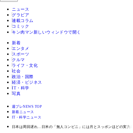
ニュース
グラビア
連載コラム
コミック
キン肉マン
新しいウィンドウで開く
新着
エンタメ
スポーツ
クルマ
ライフ・文化
社会
政治・国際
経済・ビジネス
IT・科学
写真
週プレNEWS TOP
新着ニュース
IT・科学ニュース
日本は周回遅れ…日米の「無人コンビニ」には月とスッポンほどの実力