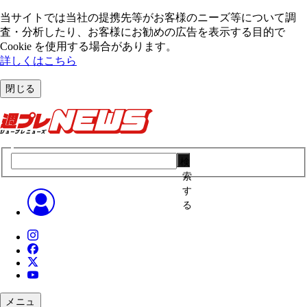
当サイトでは当社の提携先等がお客様のニーズ等について調
査・分析したり、お客様にお勧めの広告を表⽰する⽬的で
Cookie を使⽤する場合があります。
詳しくはこちら
閉じる
検
索
す
る
メニュ