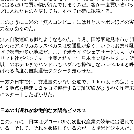
に出るだけで買い物が済んでしまうのだ。客が一度買い物バッ
グに入れたものを戻しても、すべて正確に認識する。
このように日米の「無人コンビニ」には月とスッポンほどの実
力差があるのだ。
無人自動運転も似たようなものだ。今月、国際家電見本市が開
かれたアメリカのラスベガスは交通量が多く、いつもお祭り騒
ぎで渋滞が多い地域だ。ここで米ライドシェアサービス大手の
リフト社がベンチャー企業と組んで、見本市会場から２０ヵ所
以上のホテルまでハンドルもペダルも操作しないレベル４と呼
ばれる高度な自動運転タクシーを走らせた。
一方の日本では、交通量の少ない公道で、１ｋｍ以下の定まっ
た２地点を時速１２キロで運行する実証実験がようやく昨年末
にスタートしたばかりだ。
日本の出遅れが象徴的な太陽光ビジネス
このように、日本はグローバルな次世代産業の競争に出遅れて
いる。そして、それを象徴しているのが、太陽光ビジネスだ。