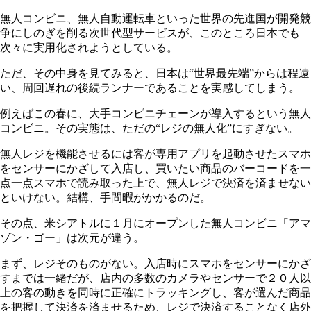
無人コンビニ、無人自動運転車といった世界の先進国が開発競
争にしのぎを削る次世代型サービスが、このところ日本でも
次々に実用化されようとしている。
ただ、その中身を見てみると、日本は“世界最先端”からは程遠
い、周回遅れの後続ランナーであることを実感してしまう。
例えばこの春に、大手コンビニチェーンが導入するという無人
コンビニ。その実態は、ただの“レジの無人化”にすぎない。
無人レジを機能させるには客が専用アプリを起動させたスマホ
をセンサーにかざして入店し、買いたい商品のバーコードを一
点一点スマホで読み取った上で、無人レジで決済を済ませない
といけない。結構、手間暇がかかるのだ。
その点、米シアトルに１月にオープンした無人コンビニ「アマ
ゾン・ゴー」は次元が違う。
まず、レジそのものがない。入店時にスマホをセンサーにかざ
すまでは一緒だが、店内の多数のカメラやセンサーで２０人以
上の客の動きを同時に正確にトラッキングし、客が選んだ商品
を把握して決済を済ませるため、レジで決済することなく店外