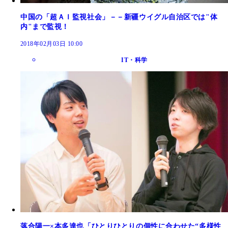
中国の「超ＡＩ監視社会」－－新疆ウイグル自治区では"体
内"まで監視！
2018年02月03日 10:00
IT・科学
落合陽一×本多達也「ひとりひとりの個性に合わせた“多様性