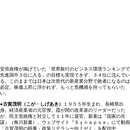
安倍政権が掲げていた「世界銀行のビジネス環境ランキングで
先進国中３位に入る」の目標も実現できず、３４位に沈んでい
る。このままでは日本は次世代の新産業分野で敗者になるのは
必定。株価上昇に浮かれず、もっと危機感を持ってもらいた
い。
●古賀茂明（こが・しげあき）
１９５５年生まれ、長崎県出
身。経済産業省の元官僚。霞が関の改革派のリーダーだった
が、民主党政権と対立して１１年に退官。新著は『国家の共
謀』（角川新書）。ウェブサイト『Ｓｙｎａｐｓｅ』にて動画
「古賀茂明の時事・政策リテラシー向上ゼミ」を配信中