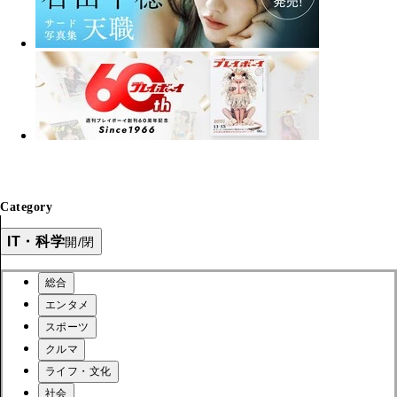
Category
IT・科学
開/閉
総合
エンタメ
スポーツ
クルマ
ライフ・文化
社会