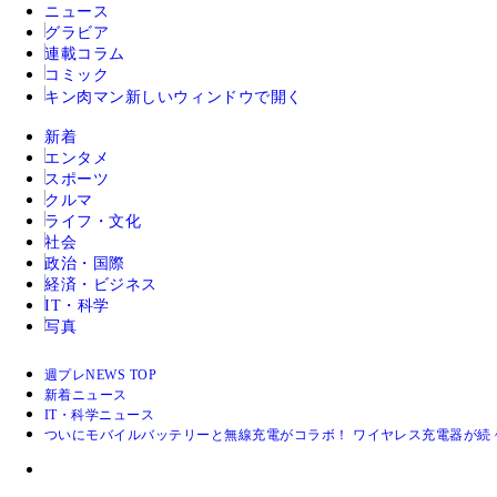
ニュース
グラビア
連載コラム
コミック
キン肉マン
新しいウィンドウで開く
新着
エンタメ
スポーツ
クルマ
ライフ・文化
社会
政治・国際
経済・ビジネス
IT・科学
写真
週プレNEWS TOP
新着ニュース
IT・科学ニュース
ついにモバイルバッテリーと無線充電がコラボ！ ワイヤレス充電器が続