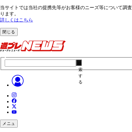
当サイトでは当社の提携先等がお客様のニーズ等について調査・
ります。
詳しくはこちら
閉じる
検
索
す
る
メニュ