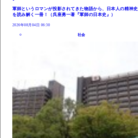
軍師というロマンが投影されてきた物語から、日本人の精神史
を読み解く一冊！（呉座勇一著『軍師の日本史』）
2026年08月04日 06:30
社会