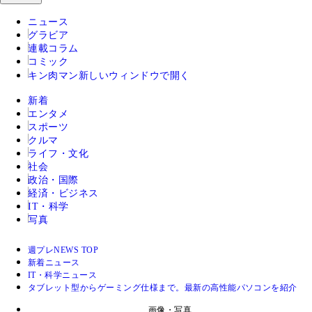
ニュース
グラビア
連載コラム
コミック
キン肉マン
新しいウィンドウで開く
新着
エンタメ
スポーツ
クルマ
ライフ・文化
社会
政治・国際
経済・ビジネス
IT・科学
写真
週プレNEWS TOP
新着ニュース
IT・科学ニュース
タブレット型からゲーミング仕様まで。最新の高性能パソコンを紹介
画像・写真