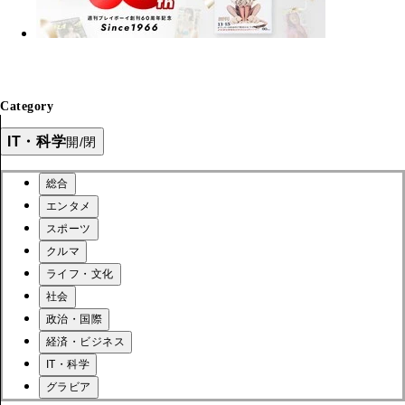
Category
IT・科学
開/閉
総合
エンタメ
スポーツ
クルマ
ライフ・文化
社会
政治・国際
経済・ビジネス
IT・科学
グラビア