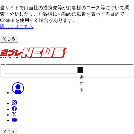
当サイトでは当社の提携先等がお客様のニーズ等について調
査・分析したり、お客様にお勧めの広告を表⽰する⽬的で
Cookie を使⽤する場合があります。
詳しくはこちら
閉じる
検
索
す
る
メニュ