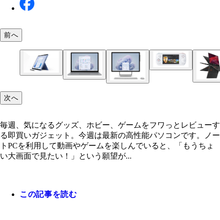
前へ
AYANEO AIR リンクスインターナショナル／実
12万3900円（512GBモデル）
Surface Pro 9 マイクロソフト／16万2580円～（直
格）／11月29日発売
GIGABYTE G7 GD-51JP113SO GIGABYTE／11万9
次へ
Surface Laptop 5 マイクロソフト／15万1580円～（1
円～（Amazon.co.jp限定販売モデル）
インチ：直販価格）、19万7780円～（15インチ：
ASUS Chromebook Vibe CX55 Flip ASUS JAPAN
格）
Surface Studio 2+ マイクロソフト／71万9180円
毎週、気になるグッズ、ホビー、ゲームをフワっとレビューす
9800円～／10月26日発売
価格）／11月1日発売
る即買いガジェット。今週は最新の高性能パソコンです。ノー
トPCを利用して動画やゲームを楽しんでいると、「もうちょ
い大画面で見たい！」という願望が...
この記事を読む