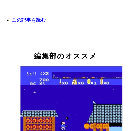
スーパーアラビアン◯1985年発売 敵キャラをかわ
本人いわく「世の中のはやりに乗ってみたかった」
つ、ステージ内に配置された壺を全回収するシンプ
この記事を読む
う理由でデビューした、サンソフトの公式VTuber
アクションゲーム。壺にはアルファベットが表記さ
ソフト之介
いて、“ARABIAN”の順番で回収すれば高得点確定
アトランチスの謎◯1986年発売 ステージ数は“全1
面”という大ボリュームで人気になった、アクショ
ム。ジャンプするタイミングの難しさ、さらにワー
イントも特盛りというやり込み要素が満載！
編集部のオススメ
ギミック! ◯1992年発売 『いっき』と同様に高難
話題となったアクションゲーム。オリジナルはプレ
価格で取引されるほど現在でも大人気。こちらは20
中にSteamほかで配信予定