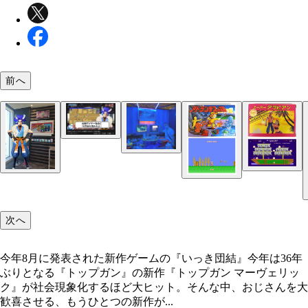
前へ
『いっき団結』年内にSteamから配信予定
『いっき団結』ファミコン時代には「いっきはひと
『いっき団結』懐かしのドット絵やサウンドの雰囲
やるものじゃない！」とディスられていましたけど
そのまま、派手に進化した竹やり攻撃もあります！
「中の人はおじさんです」と、VTuberとしてアウ
作はそれを完全に覆す最大16人のマルチプレイに
1985年にファミコン用タイトルとして登場した元
もしろ発言を行ないつつ、『いっき団結』やサンソ
方向キーのみの簡単操作で楽しめる、オンラインで
っき』
関連の情報をYouTubeやSNSから発信中
元祖『いっき』ツッコミやすいビジュアルのキャラ
元祖『いっき』クソゲーと呼ばれるようになったゆ
力アクションが展開
今年8月に発表された新作ゲームの『いっき団結』
ーや世界観から、“元祖クソゲー”として親しまれた
には“高難易度”もあり、ある意味“無理ゲー”の原点
ェンドタイトル
いえる一本
次へ
9月に開催された「東京ゲームショウ2022」に出展
ンソフト。そこには究極のおじさんホイホイとも呼
今年8月に発表された新作ゲームの『いっき団結』今年は36年
「80年代のゲーム部屋」を再現。ブラウン管テレ
ぶりとなる『トップガン』の新作『トップガン マーヴェリッ
かし系のハードやゲーム、さらに超巨大カートリッ
ク』が社会現象化するほど大ヒット。そんな中、おじさんを大
制作してしまう本気っぷり。サンソフトさん、おじ
歓喜させる、もうひとつの新作が...
大歓喜のツボを刺激するのがうますぎ！