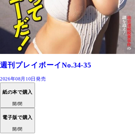
週刊プレイボーイNo.34-35
2026年08月10日発売
紙の本で購入
開/閉
電子版で購入
開/閉