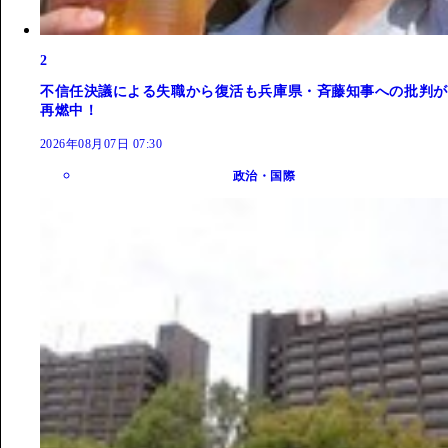
2
不信任決議による失職から復活も兵庫県・斉藤知事への批判が
再燃中！
2026年08月07日 07:30
政治・国際