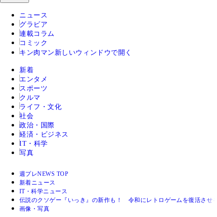
ニュース
グラビア
連載コラム
コミック
キン肉マン
新しいウィンドウで開く
新着
エンタメ
スポーツ
クルマ
ライフ・文化
社会
政治・国際
経済・ビジネス
IT・科学
写真
週プレNEWS TOP
新着ニュース
IT・科学ニュース
伝説のクソゲー『いっき』の新作も！ 令和にレトロゲームを復活させ
画像・写真