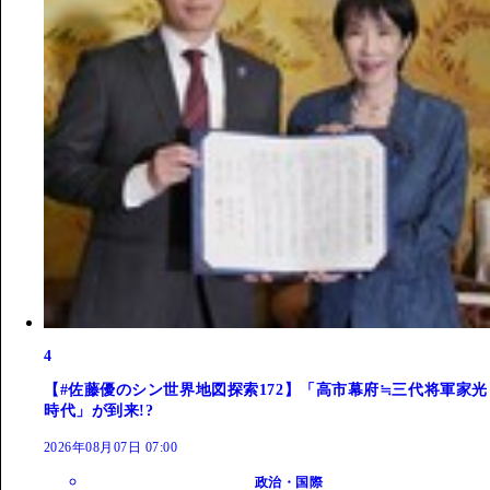
4
【#佐藤優のシン世界地図探索172】「高市幕府≒三代将軍家光
時代」が到来!?
2026年08月07日 07:00
政治・国際