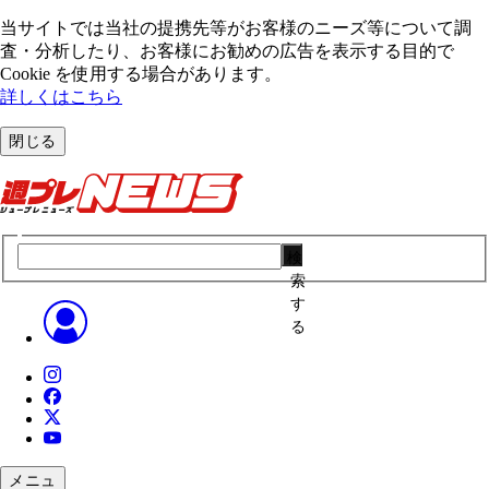
当サイトでは当社の提携先等がお客様のニーズ等について調
査・分析したり、お客様にお勧めの広告を表⽰する⽬的で
Cookie を使⽤する場合があります。
詳しくはこちら
閉じる
検
索
す
る
メニュ