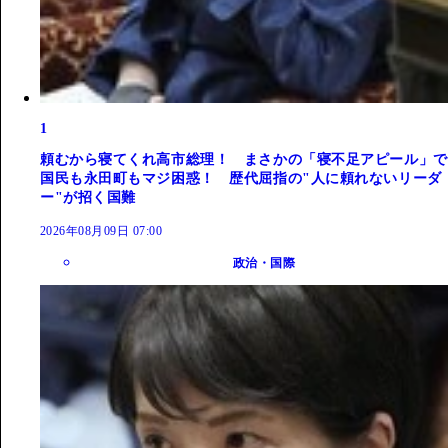
1
頼むから寝てくれ高市総理！ まさかの「寝不足アピール」で
国民も永田町もマジ困惑！ 歴代屈指の"人に頼れないリーダ
ー"が招く国難
2026年08月09日 07:00
政治・国際