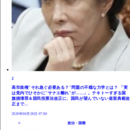
2
高市政権"それ急ぐ必要ある？"問題の不穏な力学とは？ 「実
は党内でひそかに"サナエ離れ"が......」。テキトーすぎる国
旗損壊罪＆国民投票法改正に、国民が望んでいない皇室典範改
正まで...
2026年06月28日 07:00
政治・国際