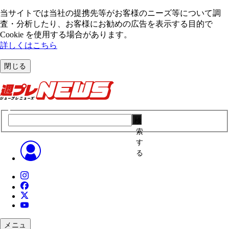
当サイトでは当社の提携先等がお客様のニーズ等について調
査・分析したり、お客様にお勧めの広告を表⽰する⽬的で
Cookie を使⽤する場合があります。
詳しくはこちら
閉じる
検
索
す
る
メニュ