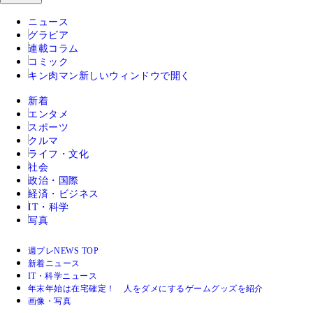
ニュース
グラビア
連載コラム
コミック
キン肉マン
新しいウィンドウで開く
新着
エンタメ
スポーツ
クルマ
ライフ・文化
社会
政治・国際
経済・ビジネス
IT・科学
写真
週プレNEWS TOP
新着ニュース
IT・科学ニュース
年末年始は在宅確定！ 人をダメにするゲームグッズを紹介
画像・写真