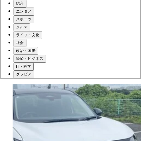
総合
エンタメ
スポーツ
クルマ
ライフ・文化
社会
政治・国際
経済・ビジネス
IT・科学
グラビア