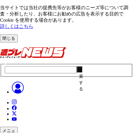
当サイトでは当社の提携先等がお客様のニーズ等について調
査・分析したり、お客様にお勧めの広告を表⽰する⽬的で
Cookie を使⽤する場合があります。
詳しくはこちら
閉じる
検
索
す
る
メニュ