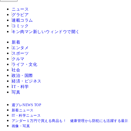
ニュース
グラビア
連載コラム
コミック
キン肉マン
新しいウィンドウで開く
新着
エンタメ
スポーツ
クルマ
ライフ・文化
社会
政治・国際
経済・ビジネス
IT・科学
写真
週プレNEWS TOP
新着ニュース
IT・科学ニュース
アンダー１万円で買える商品も！ 健康管理から防犯にも活躍する最新
画像・写真