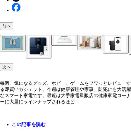
HUAWEI Scale 3 Pro ファーウェイ・ジャパン／
前へ
格9000円前後
7.0kg全自動洗濯機 ANG-WM-C70-W e angle／7万
スマートバスマット issin／1万6980円
円（エディオン・100満ボルト、およびエディオン
ショップでの販売）
次へ
SwitchBotロック SwitchBot／9980円（2月1日より
1980円に価格改定）
SwitchBot屋外カメラ SwitchBot／9980円（2月1日
毎週、気になるグッズ、ホビー、ゲームをフワっとレビューす
万1980円に価格改定）
る即買いガジェット。今週は健康管理や家事、防犯にも大活躍
なスマート家電です。最近は大手家電量販店の健康家電コーナ
Eufy Smart Scale P2 Pro アンカー・ジャパン／699
ーに大量にラインナップされるほど...
この記事を読む