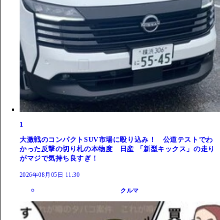
1
大激戦のコンパクトSUV市場に殴り込み！ 公道テストでわ
かった反撃の切り札の本物度 日産 「新型キックス」の走り
がマジで気持ち良すぎ！
2026年08月05日 11:30
クルマ