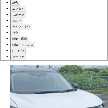
総合
エンタメ
スポーツ
クルマ
ライフ・文化
社会
政治・国際
経済・ビジネス
IT・科学
グラビア