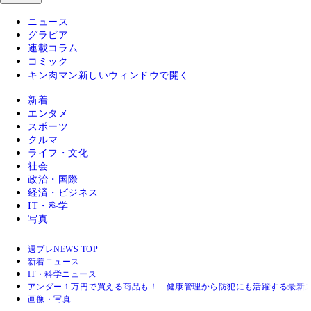
ニュース
グラビア
連載コラム
コミック
キン肉マン
新しいウィンドウで開く
新着
エンタメ
スポーツ
クルマ
ライフ・文化
社会
政治・国際
経済・ビジネス
IT・科学
写真
週プレNEWS TOP
新着ニュース
IT・科学ニュース
アンダー１万円で買える商品も！ 健康管理から防犯にも活躍する最新
画像・写真