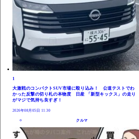
1
大激戦のコンパクトSUV市場に殴り込み！ 公道テストでわ
かった反撃の切り札の本物度 日産 「新型キックス」の走り
がマジで気持ち良すぎ！
2026年08月05日 11:30
クルマ