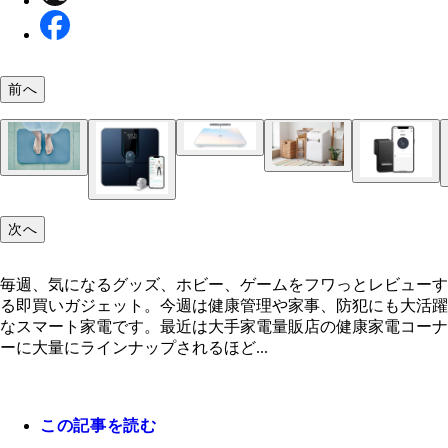
HUAWEI Scale 3 Pro ファーウェイ・ジャパン／
前へ
格9000円前後
7.0kg全自動洗濯機 ANG-WM-C70-W e angle／7万
スマートバスマット issin／1万6980円
円（エディオン・100満ボルト、およびエディオン
ショップでの販売）
次へ
SwitchBotロック SwitchBot／9980円（2月1日より
1980円に価格改定）
SwitchBot屋外カメラ SwitchBot／9980円（2月1日
毎週、気になるグッズ、ホビー、ゲームをフワっとレビューす
万1980円に価格改定）
る即買いガジェット。今週は健康管理や家事、防犯にも大活躍
なスマート家電です。最近は大手家電量販店の健康家電コーナ
Eufy Smart Scale P2 Pro アンカー・ジャパン／699
ーに大量にラインナップされるほど...
この記事を読む