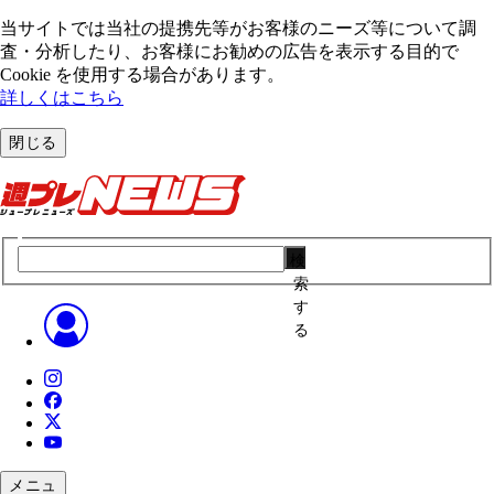
当サイトでは当社の提携先等がお客様のニーズ等について調
査・分析したり、お客様にお勧めの広告を表⽰する⽬的で
Cookie を使⽤する場合があります。
詳しくはこちら
閉じる
検
索
す
る
メニュ