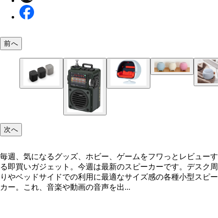
UQUA QBU-02 山善／実勢価格各9800円前後
前へ
aLIGHT KREAFUNK／各6930円
VRS-W1 オーディオハート／139万7000円
WS-B1A ヤマハ／実勢価格各1万5400円前後
次へ
毎週、気になるグッズ、ホビー、ゲームをフワっとレビューす
る即買いガジェット。今週は最新のスピーカーです。デスク周
りやベッドサイドでの利用に最適なサイズ感の各種小型スピー
カー。これ、音楽や動画の音声を出...