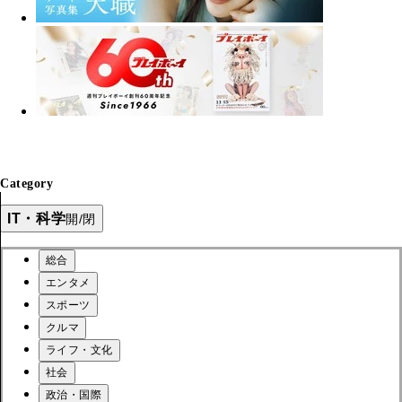
Category
IT・科学
開/閉
総合
エンタメ
スポーツ
クルマ
ライフ・文化
社会
政治・国際