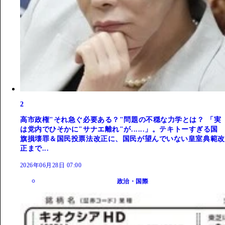
2
高市政権"それ急ぐ必要ある？"問題の不穏な力学とは？ 「実
は党内でひそかに"サナエ離れ"が......」。テキトーすぎる国
旗損壊罪＆国民投票法改正に、国民が望んでいない皇室典範改
正まで...
2026年06月28日 07:00
政治・国際