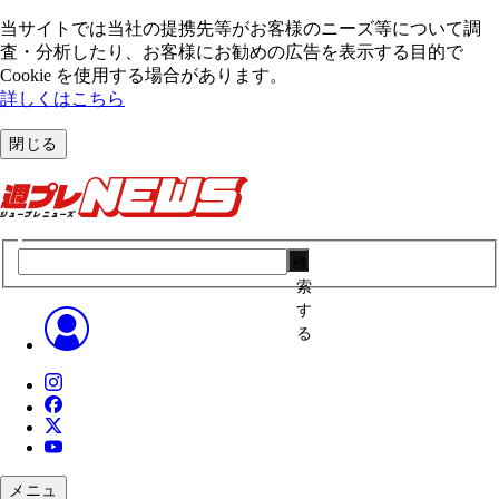
当サイトでは当社の提携先等がお客様のニーズ等について調
査・分析したり、お客様にお勧めの広告を表⽰する⽬的で
Cookie を使⽤する場合があります。
詳しくはこちら
閉じる
検
索
す
る
メニュ