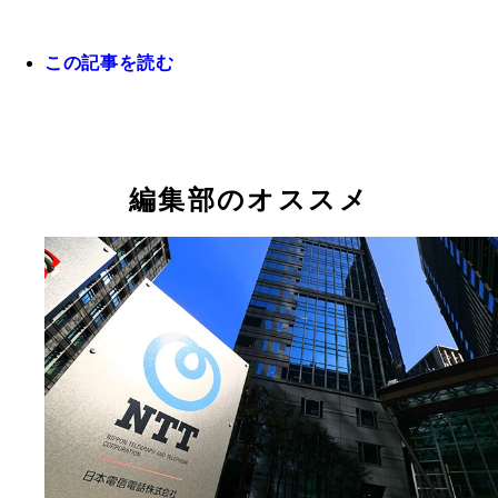
この記事を読む
19分でバッテリーをフル充電できる「神ジューデ
能を搭載した新モデル。メインカメラが約5000万
さらに光学2倍望遠、超広角のトリプルカメラを搭
圧倒的なカメラ性能も優秀。12月27日以降に一括4
きで購入しても絶対に後悔しない一台！
編集部のオススメ
iPhone 15（128GB） 6.1インチディスプレーを搭
る、iPhone 15シリーズで最も低価格なモデル。年
セールなどでは黒やブルーといった人気色は品切れ
にあるので要注意！ Apple直販での同モデルの販
は12万4800円から
撮影した画像の合成や、不要な箇所を削除できる「
マジック」、さらには音声での快適な文字入力機能
Googleが得意とするAIをフル活用した機能が満載
種はドコモやauでも販売されるが、現状でも価格
リットはソフトバンク一択かと！