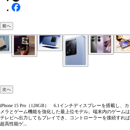
前へ
どんな3Dゲームもサクサク動作でiPhoneシリーズ
AQUOS sense8 SH-54D NTTドコモ／6万2150円
を成すフラッグシップ端末。今回の「いつでもカエ
価格） 常に売り上げランキングで上位をキープす
プログラム」を利用した価格は、新規制より前の12
人気モデル。現状、6万2150円で販売されるが、新
日までの限定特価となるので、そこは要注意ですよ
iPhone 14（128GB） 国内の売り上げランキング
iPhone 15 Pro（128GB） 6.1インチディスプレー
これまで15万円前後が中心だったフォルダブルだ
Xiaomi 13T Pro ソフトバンク／11万4480円（一
行後の予想価格は一括で3万1075円となり、お得度
に上位に顔を出すiPhone 14。今回の新規制ではア
し、カメラとゲーム機能を強化した最上位モデル。
ちらは一括でもアンダー13万円。展開した状態で6.
24円（新トクするサポート、MNP、または22歳以
プ。もちろん、端末購入プログラムでさらなる割引
Galaxy S23 SC-51D NTTドコモ／11万6620円（一
こちらは28分でフル充電できる神ジューデン機能
MVNOも端末価格を超値下げ中！ MVNOの最大
10万円もいけそうな雰囲気。しかし、iPhone 15と
内のゲームはテレビへ出力してもプレイでき、コン
チの大画面ディスプレーが出現し、キャリアモデル
規契約など条件あり）
期待！
格） 2万7300円（いつでもカエドキプログラム、
端末。6.7インチの大画面を搭載しつつ、本体重量
IIJmioではSIMフリーモデルの「Xiaomi 13T Pro」が
差は1万円ちょいということもあり、2、3年後の下
ーラーを接続すれば超高性能ゲーム機として活用す
でおサイフケータイや防水防塵にもしっかり対応。
OPPO Reno10 Pro 5G ソフトバンク／8万640円
MNP、または22歳以下の新規契約など条件あり）
185g、厚さ約7.9㎜に抑え、とにかくホールド感が
2800円、「motorola razr 40」が7万9800円と、MN
格を考慮するとiPhone 15のほうがお得になること
とができるほど！ Apple直販での同モデルの販売
に今なら端末購入プログラムや各種割引を併用すれ
Google Pixel 8（128GB） ソフトバンク／11万448
格）24円（新トクするサポート、MNP、または22
これは文字入力、動画視聴など日常使いで激オスス
した一括払いならソフトバンクを上回る驚愕のプラ
微妙な端末
15万9800円から
安1万円以下でも入手できる超得端末！
次へ
（一括価格）2万2008円（新トクするサポート、MN
の新規契約など条件あり）
す！
に。手数料0円の分割払いもでき価格的なメリット
motorola razr 40s ソフトバンク／12万1680円（一
または22歳以下の新規契約など条件あり）
格） 9840円（新トクするサポート、MNP、または
iPhone 15 Pro（128GB） 6.1インチディスプレーを搭載し、カ
以下の新規契約など条件あり）
メラとゲーム機能を強化した最上位モデル。端末内のゲームは
テレビへ出力してもプレイでき、コントローラーを接続すれば
超高性能ゲ...