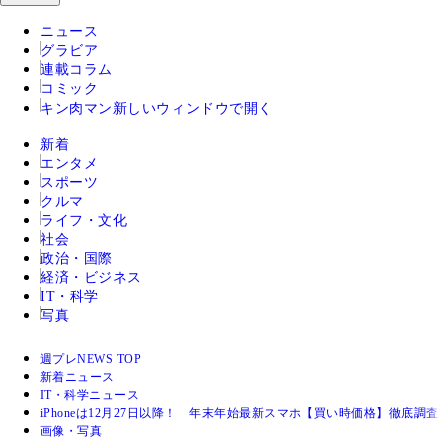
ニュース
グラビア
連載コラム
コミック
キン肉マン
新しいウィンドウで開く
新着
エンタメ
スポーツ
クルマ
ライフ・文化
社会
政治・国際
経済・ビジネス
IT・科学
写真
週プレNEWS TOP
新着ニュース
IT・科学ニュース
iPhoneは12月27日以降！ 年末年始最新スマホ【買い時価格】徹底調査
画像・写真