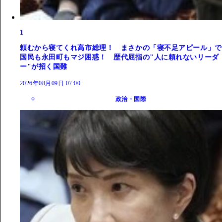
1
頼むから寝てくれ高市総理！ まさかの「寝不足アピール」で
国民も永田町もマジ困惑！ 歴代屈指の"人に頼れないリーダ
ー"が招く国難
2026年08月09日 07:00
政治・国際