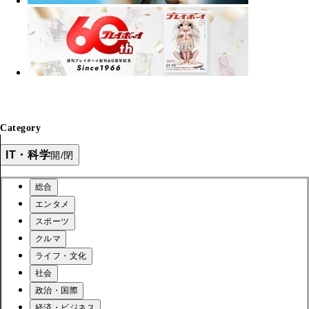
Category
IT・科学
開/閉
総合
エンタメ
スポーツ
クルマ
ライフ・文化
社会
政治・国際
経済・ビジネス