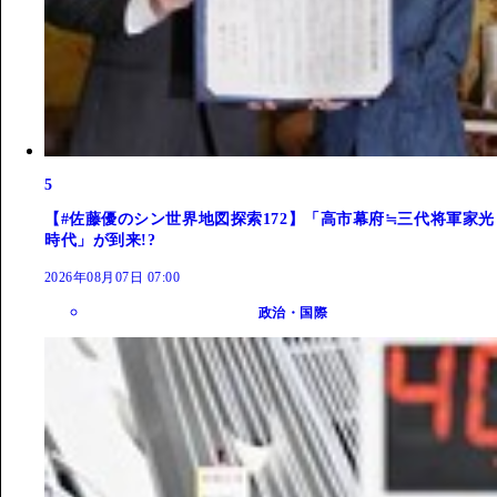
5
【#佐藤優のシン世界地図探索172】「高市幕府≒三代将軍家光
時代」が到来!?
2026年08月07日 07:00
政治・国際