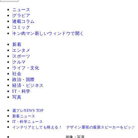
ニュース
グラビア
連載コラム
コミック
キン肉マン
新しいウィンドウで開く
新着
エンタメ
スポーツ
クルマ
ライフ・文化
社会
政治・国際
経済・ビジネス
IT・科学
写真
週プレNEWS TOP
新着ニュース
IT・科学ニュース
インテリアとしても映える！ デザイン重視の最新スピーカーをピック
画像・写真