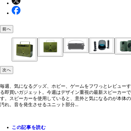
前へ
Pulze Hotone／実勢価格各4万9500円前後
SoundSticks 4 ハーマンインターナショナル／4万9
LSX II LT KEF／各13万7500円
QD35 EDIFIER／実勢価格2万7000円前後
次へ
SongBook Tivoli Audio／各8万80円
毎週、気になるグッズ、ホビー、ゲームをフワっとレビューす
る即買いガジェット。今週はデザイン重視の最新スピーカーで
す。スピーカーを使用していると、意外と気になるのが本体の
SongBook MAX Tivoli Audio／各11万円
汚れ。音を発生させるユニット部分...
この記事を読む