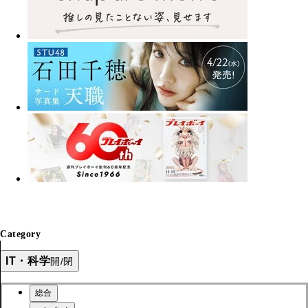
Category
IT・科学
開/閉
総合