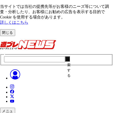
当サイトでは当社の提携先等がお客様のニーズ等について調
査・分析したり、お客様にお勧めの広告を表⽰する⽬的で
Cookie を使⽤する場合があります。
詳しくはこちら
閉じる
検
索
す
る
メニュ