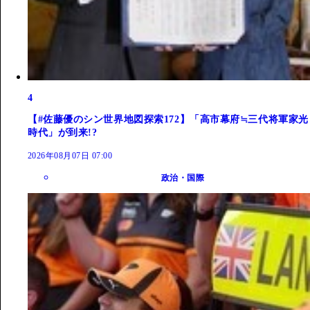
4
【#佐藤優のシン世界地図探索172】「高市幕府≒三代将軍家光
時代」が到来!?
2026年08月07日 07:00
政治・国際