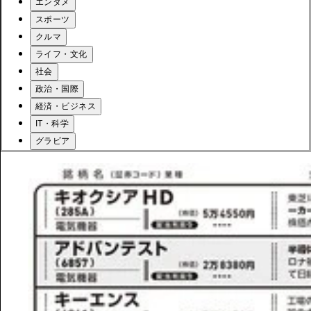
エンタメ
スポーツ
クルマ
ライフ・文化
社会
政治・国際
経済・ビジネス
IT・科学
グラビア