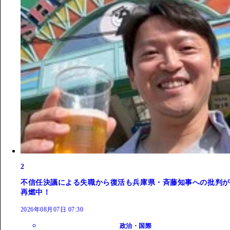
2
不信任決議による失職から復活も兵庫県・斉藤知事への批判が
再燃中！
2026年08月07日 07:30
政治・国際