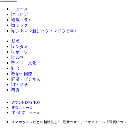
ニュース
グラビア
連載コラム
コミック
キン肉マン
新しいウィンドウで開く
新着
エンタメ
スポーツ
クルマ
ライフ・文化
社会
政治・国際
経済・ビジネス
IT・科学
写真
週プレNEWS TOP
新着ニュース
IT・科学ニュース
スマホやテレビとの相性良し! 最新のオーディオアイテム【即買いガジ