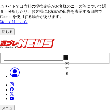
当サイトでは当社の提携先等がお客様のニーズ等について調
査・分析したり、お客様にお勧めの広告を表⽰する⽬的で
Cookie を使⽤する場合があります。
詳しくはこちら
閉じる
検
索
す
る
メニュ