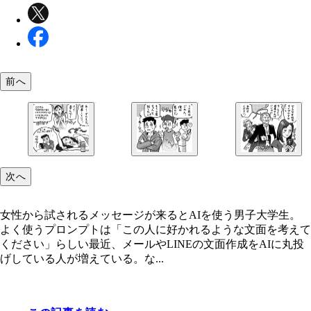
前へ
次へ
女性から試されるメッセージが来るとAIを使う男子大学生。
写メ日記や客への営業メッセージをAIに書かせて
友人ともめた際に、AIに相談し、仲直りすること
女性から試されるメッセージが来るとAIを使う男
よく使うプロンプトは「この人に好かれるような文面を考えて
リヘル嬢。「本当にストレスだったので、かなり助
した男性。和解を申し入れる文面もAIに考えさせ
生。よく使うプロンプトは「この人に好かれるよう
ください」らしい最近、メールやLINEの文面作成をAIに丸投
ている」
う
面を考えてください」らしい
げしている人が増えている。な...