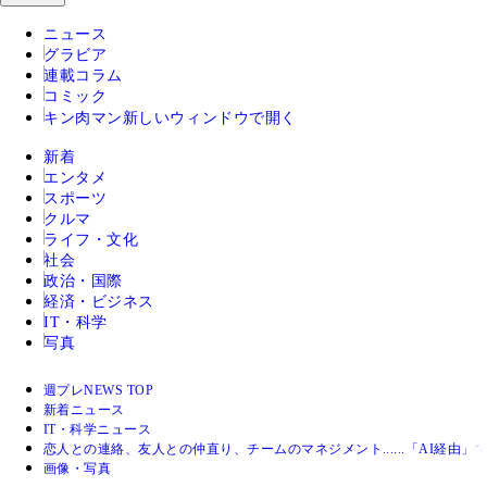
ニュース
グラビア
連載コラム
コミック
キン肉マン
新しいウィンドウで開く
新着
エンタメ
スポーツ
クルマ
ライフ・文化
社会
政治・国際
経済・ビジネス
IT・科学
写真
週プレNEWS TOP
新着ニュース
IT・科学ニュース
恋人との連絡、友人との仲直り、チームのマネジメント......「AI経
画像・写真