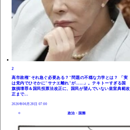
2
高市政権"それ急ぐ必要ある？"問題の不穏な力学とは？ 「実
は党内でひそかに"サナエ離れ"が......」。テキトーすぎる国
旗損壊罪＆国民投票法改正に、国民が望んでいない皇室典範改
正まで...
2026年06月28日 07:00
政治・国際