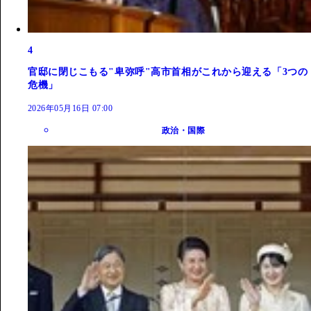
4
官邸に閉じこもる"卑弥呼"高市首相がこれから迎える「3つの
危機」
2026年05月16日 07:00
政治・国際