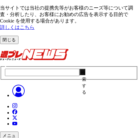
当サイトでは当社の提携先等がお客様のニーズ等について調
査・分析したり、お客様にお勧めの広告を表⽰する⽬的で
Cookie を使⽤する場合があります。
詳しくはこちら
閉じる
検
索
す
る
メニュ