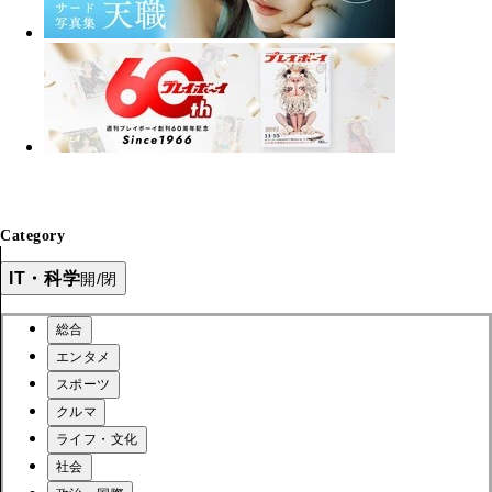
Category
IT・科学
開/閉
総合
エンタメ
スポーツ
クルマ
ライフ・文化
社会