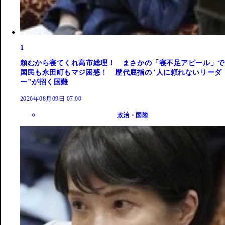
1
頼むから寝てくれ高市総理！ まさかの「寝不足アピール」で
国民も永田町もマジ困惑！ 歴代屈指の"人に頼れないリーダ
ー"が招く国難
2026年08月09日 07:00
政治・国際