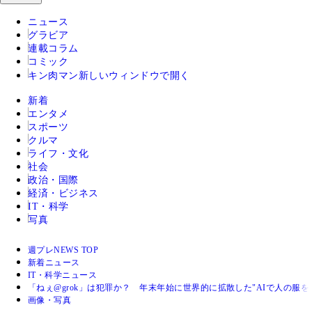
ニュース
グラビア
連載コラム
コミック
キン肉マン
新しいウィンドウで開く
新着
エンタメ
スポーツ
クルマ
ライフ・文化
社会
政治・国際
経済・ビジネス
IT・科学
写真
週プレNEWS TOP
新着ニュース
IT・科学ニュース
「ねぇ@grok」は犯罪か？ 年末年始に世界的に拡散した"AIで人の服を
画像・写真