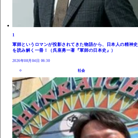
1
軍師というロマンが投影されてきた物語から、日本人の精神史
を読み解く一冊！（呉座勇一著『軍師の日本史』）
2026年08月04日 06:30
社会