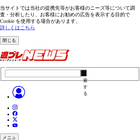
当サイトでは当社の提携先等がお客様のニーズ等について調
査・分析したり、お客様にお勧めの広告を表⽰する⽬的で
Cookie を使⽤する場合があります。
詳しくはこちら
閉じる
検
索
す
る
メニュ