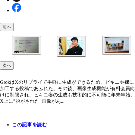
前へ
GrokはXのリプライで手軽に生成ができるため、ビ
Grokを用いた性的な画像の生成は、日本だけでな
次へ
や裸に加工する投稿であふれた。その後、画像生成
的に行なわれた（写真はイギリスのXの検索画面）
Grokを開発したxAIも、Xのオーナーであるイーロ
が有料会員向けに制限され、ビキニ姿の生成も技術
国は「同意なき性的な画像生成」を政治問題として
スクが創業した。自身のビキニ加工画像が出回る事
不可能に
始めている
GrokはXのリプライで手軽に生成ができるため、ビキニや裸に
も「Perfect」と楽しげに反応した
加工する投稿であふれた。その後、画像生成機能が有料会員向
けに制限され、ビキニ姿の生成も技術的に不可能に年末年始、
X上に"脱がされた"画像があ...
この記事を読む