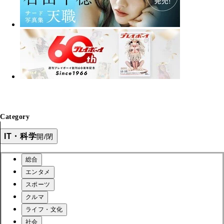
Category
IT・科学
開/閉
総合
エンタメ
スポーツ
クルマ
ライフ・文化
社会