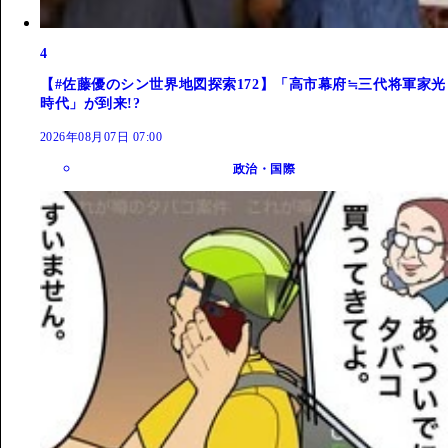
4
【#佐藤優のシン世界地図探索172】「高市幕府≒三代将軍家光
時代」が到来!?
2026年08月07日 07:00
政治・国際