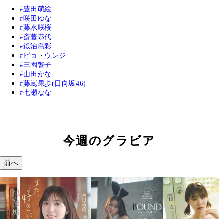
豊田萌絵
咲田ゆな
藤水咲桜
斎藤恭代
鍛治島彩
ピョ・ウンジ
三園響子
山田かな
藤嶌果歩(日向坂46)
七瀬なな
今週のグラビア
前へ