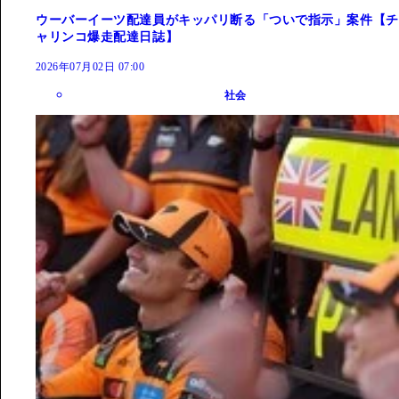
ウーバーイーツ配達員がキッパリ断る「ついで指示」案件【チ
ャリンコ爆走配達日誌】
2026年07月02日 07:00
社会