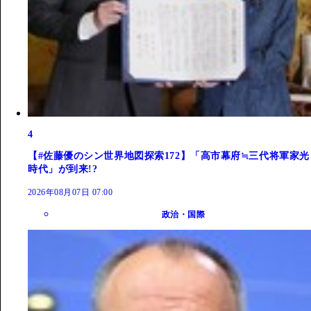
4
【#佐藤優のシン世界地図探索172】「高市幕府≒三代将軍家光
時代」が到来!?
2026年08月07日 07:00
政治・国際