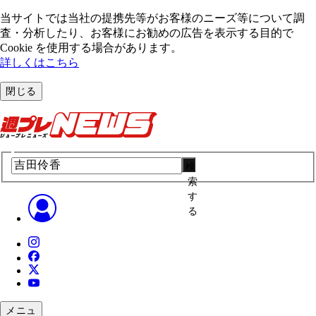
当サイトでは当社の提携先等がお客様のニーズ等について調
査・分析したり、お客様にお勧めの広告を表⽰する⽬的で
Cookie を使⽤する場合があります。
詳しくはこちら
閉じる
検
索
す
る
メニュ