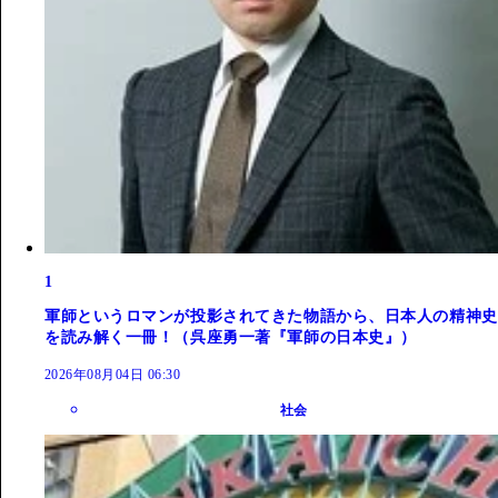
1
軍師というロマンが投影されてきた物語から、日本人の精神史
を読み解く一冊！（呉座勇一著『軍師の日本史』）
2026年08月04日 06:30
社会