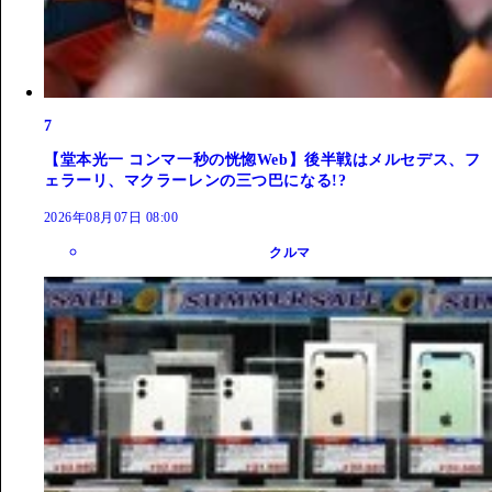
7
【堂本光一 コンマ一秒の恍惚Web】後半戦はメルセデス、フ
ェラーリ、マクラーレンの三つ巴になる!?
2026年08月07日 08:00
クルマ