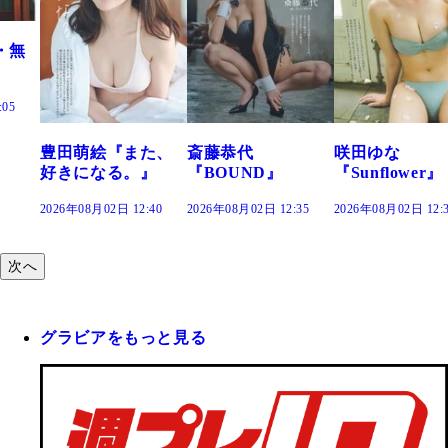
た、
斎藤恭代
咲田ゆな
藤水咲桜『花
』
『BOUND』
『Sunflower』
だまり』
:40
2026年08月02日 12:35
2026年08月02日 12:30
2026年08月02日 12:
次へ
グラビアをもっと見る