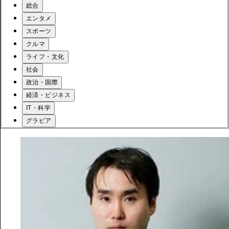
総合
エンタメ
スポーツ
クルマ
ライフ・文化
社会
政治・国際
経済・ビジネス
IT・科学
グラビア