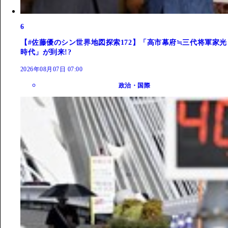
6
【#佐藤優のシン世界地図探索172】「高市幕府≒三代将軍家光
時代」が到来!?
2026年08月07日 07:00
政治・国際