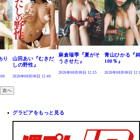
溝端 葵『もう
つの、あおい
で。』
2026年08月09日 12:
麻倉瑞季『夏がそ
青山ひかる『純度
きだ
うさせた』
100％』
2026年08月09日 12:35
2026年08月09日 12:30
:40
次へ
グラビアをもっと見る