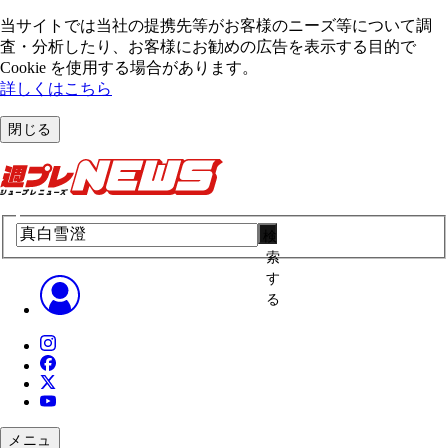
当サイトでは当社の提携先等がお客様のニーズ等について調
査・分析したり、お客様にお勧めの広告を表⽰する⽬的で
Cookie を使⽤する場合があります。
詳しくはこちら
閉じる
検
索
す
る
メニュ