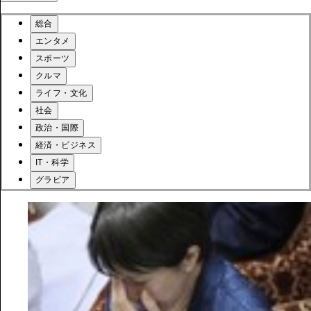
総合
エンタメ
スポーツ
クルマ
ライフ・文化
社会
政治・国際
経済・ビジネス
IT・科学
グラビア