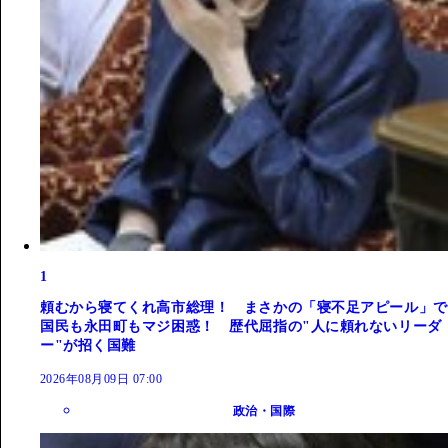
1
頼むから寝てくれ高市総理！ まさかの「寝不足アピール」で
国民も永田町もマジ困惑！ 歴代屈指の"人に頼れないリーダ
ー"が招く国難
2026年08月09日 07:00
政治・国際