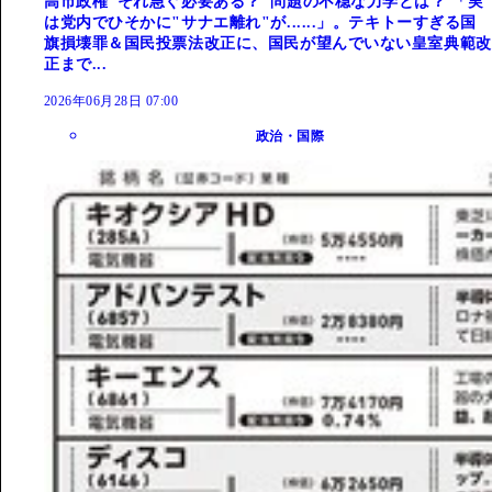
高市政権"それ急ぐ必要ある？"問題の不穏な力学とは？ 「実
は党内でひそかに"サナエ離れ"が......」。テキトーすぎる国
旗損壊罪＆国民投票法改正に、国民が望んでいない皇室典範改
正まで...
2026年06月28日 07:00
政治・国際