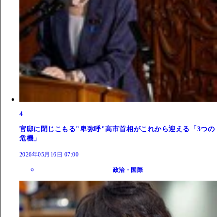
4
官邸に閉じこもる"卑弥呼"高市首相がこれから迎える「3つの
危機」
2026年05月16日 07:00
政治・国際