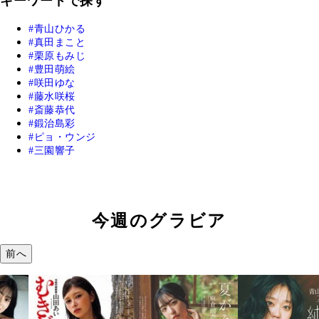
キーワードで探す
青山ひかる
真田まこと
栗原もみじ
豊田萌絵
咲田ゆな
藤水咲桜
斎藤恭代
鍛治島彩
ピョ・ウンジ
三園響子
今週のグラビア
前へ