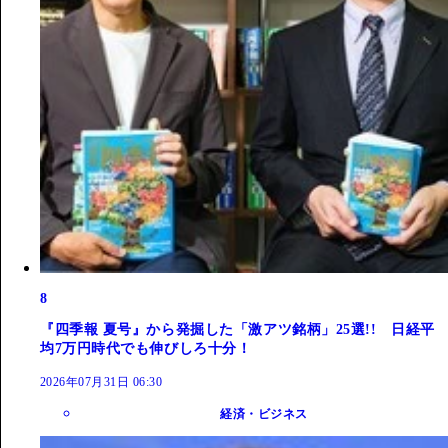
8
『四季報 夏号』から発掘した「激アツ銘柄」25選!! 日経平
均7万円時代でも伸びしろ十分！
2026年07月31日 06:30
経済・ビジネス