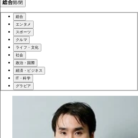
総合
開/閉
総合
エンタメ
スポーツ
クルマ
ライフ・文化
社会
政治・国際
経済・ビジネス
IT・科学
グラビア