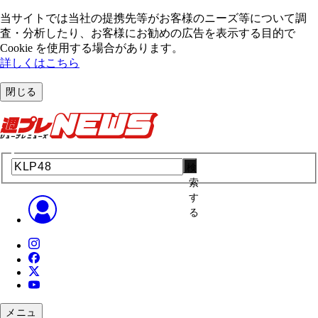
当サイトでは当社の提携先等がお客様のニーズ等について調
査・分析したり、お客様にお勧めの広告を表⽰する⽬的で
Cookie を使⽤する場合があります。
詳しくはこちら
閉じる
検
索
す
る
メニュ