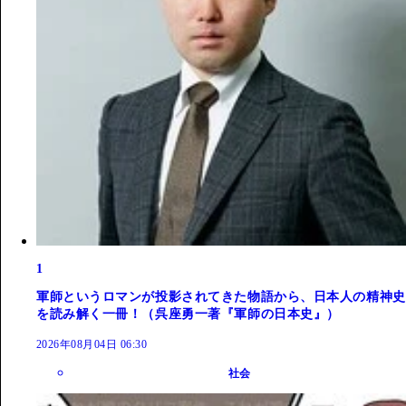
1
軍師というロマンが投影されてきた物語から、日本人の精神史
を読み解く一冊！（呉座勇一著『軍師の日本史』）
2026年08月04日 06:30
社会