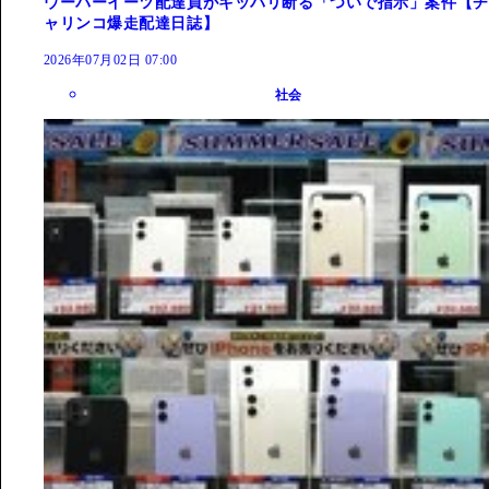
ウーバーイーツ配達員がキッパリ断る「ついで指示」案件【チ
ャリンコ爆走配達日誌】
2026年07月02日 07:00
社会