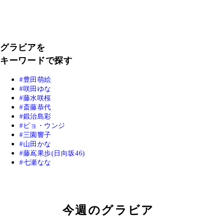
グラビアを
キーワードで探す
豊田萌絵
咲田ゆな
藤水咲桜
斎藤恭代
鍛治島彩
ピョ・ウンジ
三園響子
山田かな
藤嶌果歩(日向坂46)
七瀬なな
今週のグラビア