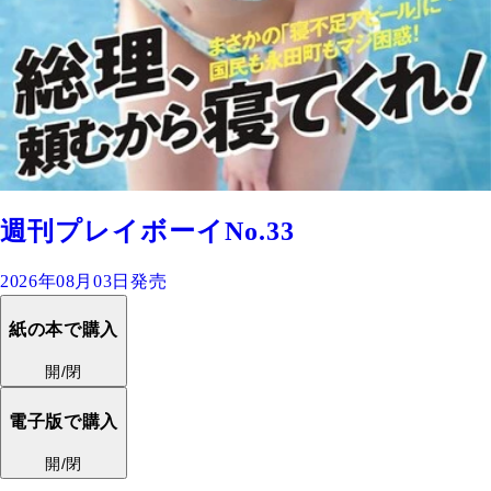
週刊プレイボーイNo.33
2026年08月03日発売
紙の本で購入
開/閉
電子版で購入
開/閉