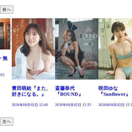
前へ
た、
斎藤恭代
咲田ゆな
藤水咲桜『花
』
『BOUND』
『Sunflower』
だまり』
:40
2026年08月02日 12:35
2026年08月02日 12:30
2026年08月02日 12:
次へ