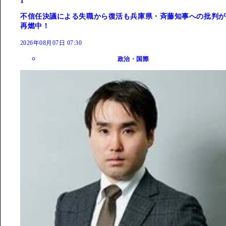
1
不信任決議による失職から復活も兵庫県・斉藤知事への批判が
再燃中！
2026年08月07日 07:30
政治・国際