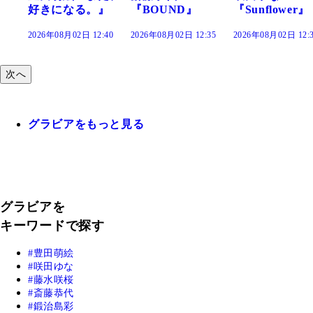
』
『BOUND』
『Sunflower』
だまり』
:40
2026年08月02日 12:35
2026年08月02日 12:30
2026年08月02日 12:
次へ
グラビアをもっと見る
グラビアを
キーワードで探す
豊田萌絵
咲田ゆな
藤水咲桜
斎藤恭代
鍛治島彩