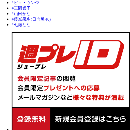
ピョ・ウンジ
三園響子
山田かな
藤嶌果歩(日向坂46)
七瀬なな