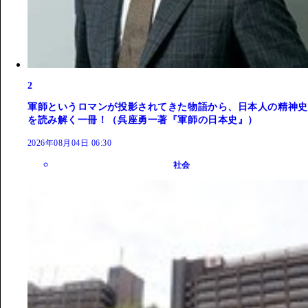
2
軍師というロマンが投影されてきた物語から、日本人の精神史
を読み解く一冊！（呉座勇一著『軍師の日本史』）
2026年08月04日 06:30
社会