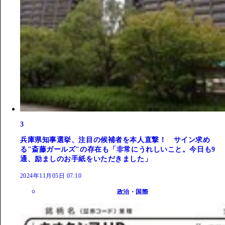
3
兵庫県知事選挙、注目の候補者を本人直撃！ サイン求め
る"斎藤ガールズ"の存在も「非常にうれしいこと。今日も9
通、励ましのお手紙をいただきました」
2024年11月05日 07:10
政治・国際