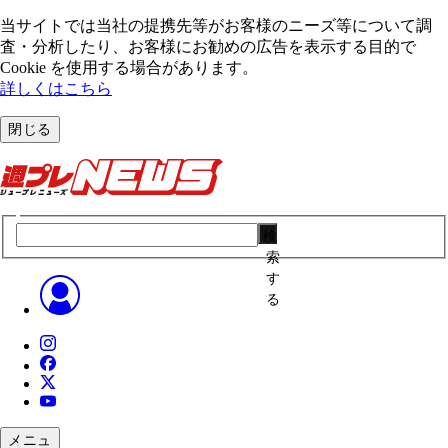
当サイトでは当社の提携先等がお客様のニーズ等について調
査・分析したり、お客様にお勧めの広告を表⽰する⽬的で
Cookie を使⽤する場合があります。
詳しくはこちら
閉じる
検
索
す
る
メニュ