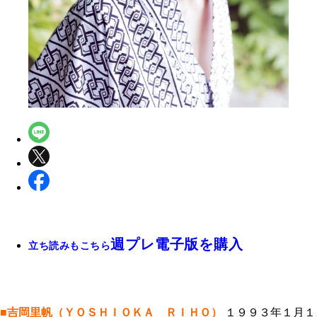
週プレ電子版を購入
立ち読みもこちら
■吉岡里帆（ＹＯＳＨＩＯＫＡ ＲＩＨＯ）
１９９３年１月１