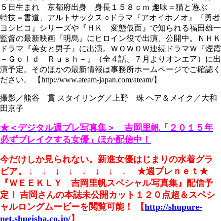
５日生まれ 京都府出身 身長１５８ｃｍ 趣味＝猫と遊ぶ
特技＝書道、アルトサックス ○ドラマ『アオイホノオ』『勇者
ヨシヒコ』シリーズや『ＨＫ 変態仮面』で知られる福田雄一
監督の最新映画『明烏』にヒロイン役で出演、公開中。ＮＨＫ
ドラマ『美女と男子』に出演。ＷＯＷＯＷ連続ドラマＷ『煙霞
－Ｇｏｌｄ Ｒｕｓｈ－』（全４話、７月よりオンエア）に出
演予定。そのほかの最新情報は事務所ホームページでご確認く
ださい。 【http://www.ateam-japan.com/ateam/】
撮影／熊谷 貫 スタイリング／上野 珠 ヘア＆メイク／大和
田京子
★＜デジタル週プレ写真集＞ 吉岡里帆「２０１５年
必ずブレイクする女優」ほか配信中！
今だけしか見られない。新進女優はじまりの水着グラ
ビア。
↓ ↓ ↓ ↓ ↓ ↓ ↓ ↓
★週プレｎｅｔ★
『ＷＥＥＫＬＹ 吉岡里帆スペシャル写真集』配信予
定！
吉岡さんの本誌未公開カット１２０点超＆スペシ
ャルロングムービーを閲覧可能
！ 【
http://shupure-
net.shueisha.co.jp/
】