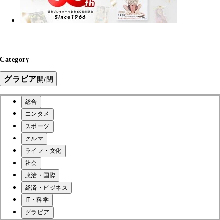
Category
グラビア
開/閉
総合
エンタメ
スポーツ
クルマ
ライフ・文化
社会
政治・国際
経済・ビジネス
IT・科学
グラビア