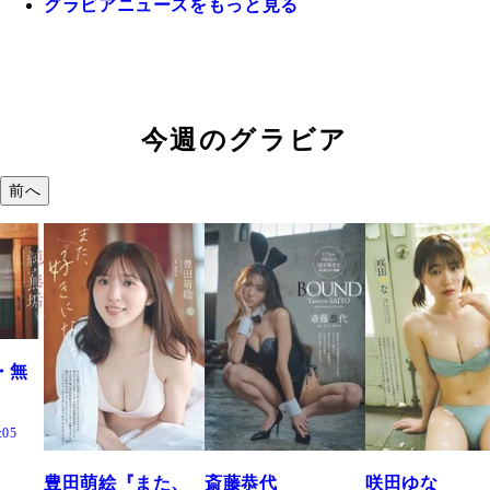
グラビアニュースをもっと見る
今週のグラビア
前へ
た、
斎藤恭代
咲田ゆな
藤水咲桜『花