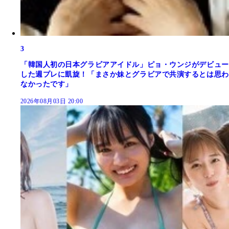
3
「韓国人初の日本グラビアアイドル」ピョ・ウンジがデビュー
した週プレに凱旋！「まさか妹とグラビアで共演するとは思わ
なかったです」
2026年08月03日 20:00