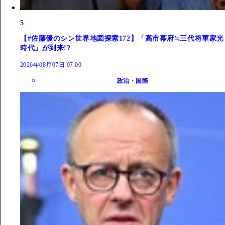
5
【#佐藤優のシン世界地図探索172】「高市幕府≒三代将軍家光
時代」が到来!?
2026年08月07日 07:00
政治・国際