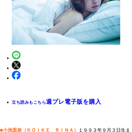
週プレ電子版を購入
立ち読みもこちら
■小池里奈（ＫＯＩＫＥ ＲＩＮＡ）
１９９３年９月３日生ま