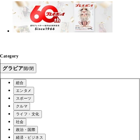
Category
グラビア
開/閉
総合
エンタメ
スポーツ
クルマ
ライフ・文化
社会
政治・国際
経済・ビジネス