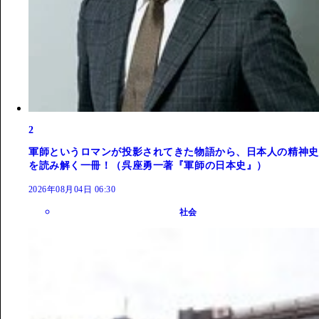
2
軍師というロマンが投影されてきた物語から、日本人の精神史
を読み解く一冊！（呉座勇一著『軍師の日本史』）
2026年08月04日 06:30
社会