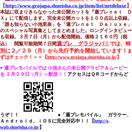
【
http://www.grajapa.shueisha.co.jp/item/list/netdeluxe
】
本誌に収まりきらなかった未公開カットを『週プレｎｅｔ Ｄ
Ｘ』にて配信します。
完全未公開カットを１００点以上収録。
「誰も知らない小池里奈」を「週プレｎｅｔ Ｄｅｌｕｘｅ」
のスペシャル写真集としてまとめました。
ロングインタビュー
も収録。３月７日（月）から配信開始。
価格２１６０円（税
週プレ グラジャパ！
では、
特
込） 閲覧可能期間７日間
別に２／２９（月）から先行予約を開始しています！
ま
ずはチェック！＞＞【
http://www.grajapa.shueisha.co.jp/
】
♥
週プレモバイルでは
小池さんの未公開グラビア＆ムービー
を
２月２９日（月）～配信！！
アクセスはＱＲコードからど
うぞ！！
●「週プレモバイル」 ガラケー、
Ａｎｄｒｏｉｄ、ｉＯＳに完全対応中！！【
http://s-
wpb.shueisha.co.jp/
】