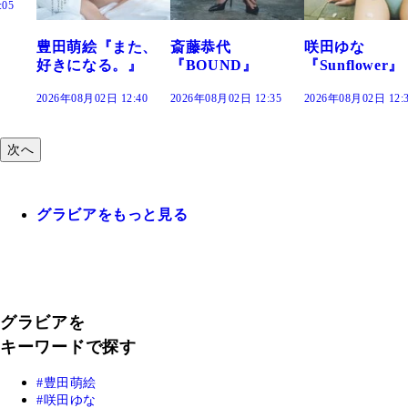
た、
斎藤恭代
咲田ゆな
藤水咲桜『花
』
『BOUND』
『Sunflower』
だまり』
:40
2026年08月02日 12:35
2026年08月02日 12:30
2026年08月02日 12:
次へ
グラビアをもっと見る
グラビアを
キーワードで探す
豊田萌絵
咲田ゆな