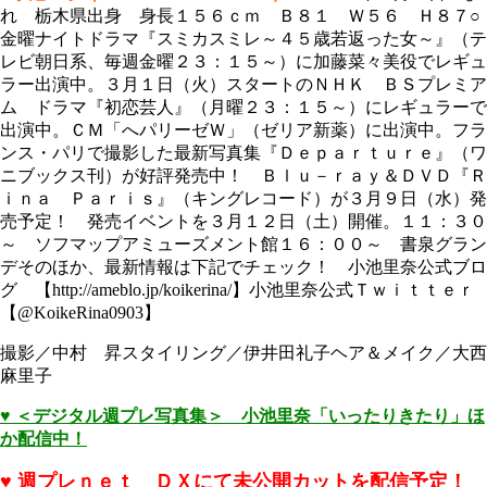
れ 栃木県出身 身長１５６ｃｍ Ｂ８１ Ｗ５６ Ｈ８７○
金曜ナイトドラマ『スミカスミレ～４５歳若返った女～』（テ
レビ朝日系、毎週金曜２３：１５～）に加藤菜々美役でレギュ
ラー出演中。３月１日（火）スタートのＮＨＫ ＢＳプレミア
ム ドラマ『初恋芸人』（月曜２３：１５～）にレギュラーで
出演中。ＣＭ「へパリーゼＷ」（ゼリア新薬）に出演中。フラ
ンス・パリで撮影した最新写真集『Ｄｅｐａｒｔｕｒｅ』（ワ
ニブックス刊）が好評発売中！ Ｂｌｕ－ｒａｙ＆ＤＶＤ『Ｒ
ｉｎａ Ｐａｒｉｓ』（キングレコード）が３月９日（水）発
売予定！ 発売イベントを３月１２日（土）開催。１１：３０
～ ソフマップアミューズメント館１６：００～ 書泉グラン
デそのほか、最新情報は下記でチェック！ 小池里奈公式ブロ
グ 【http://ameblo.jp/koikerina/】小池里奈公式Ｔｗｉｔｔｅｒ
【@KoikeRina0903】
撮影／中村 昇スタイリング／伊井田礼子ヘア＆メイク／大西
麻里子
♥
＜デジタル週プレ写真集＞ 小池里奈「いったりきたり」ほ
か配信中！
♥
週プレｎｅｔ ＤＸ
にて未公開カットを配信予定！