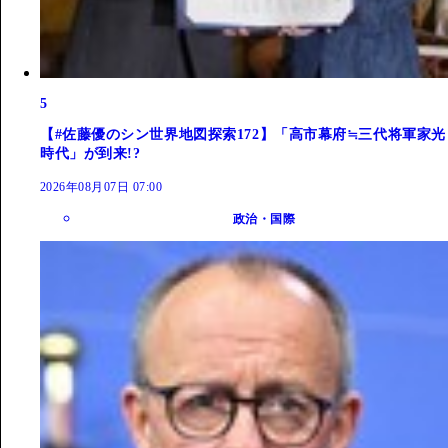
5
【#佐藤優のシン世界地図探索172】「高市幕府≒三代将軍家光
時代」が到来!?
2026年08月07日 07:00
政治・国際