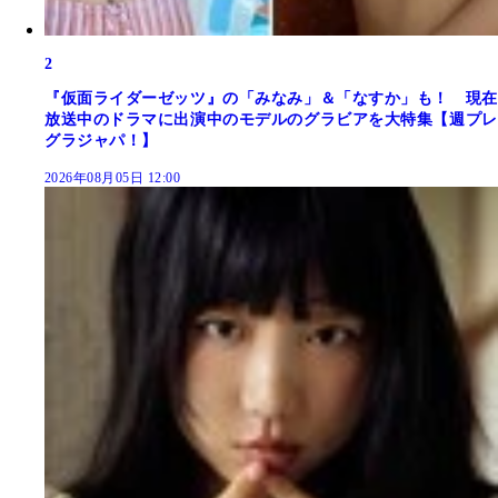
2
『仮面ライダーゼッツ』の「みなみ」＆「なすか」も！ 現在
放送中のドラマに出演中のモデルのグラビアを大特集【週プレ
グラジャパ！】
2026年08月05日 12:00