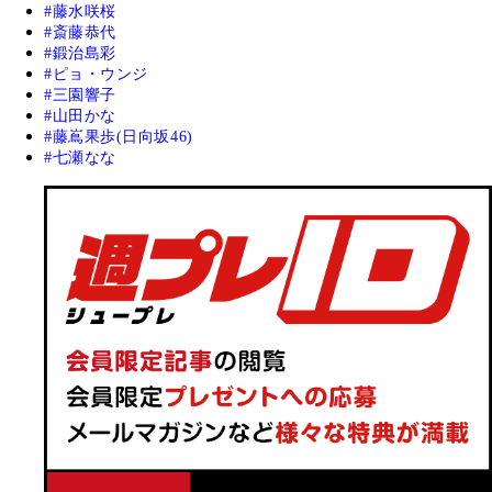
藤水咲桜
斎藤恭代
鍛治島彩
ピョ・ウンジ
三園響子
山田かな
藤嶌果歩(日向坂46)
七瀬なな