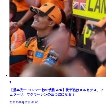
7
【堂本光一 コンマ一秒の恍惚Web】後半戦はメルセデス、フ
ェラーリ、マクラーレンの三つ巴になる!?
2026年08月07日 08:00