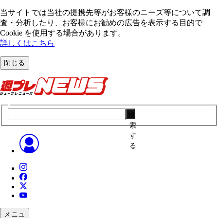
当サイトでは当社の提携先等がお客様のニーズ等について調
査・分析したり、お客様にお勧めの広告を表⽰する⽬的で
Cookie を使⽤する場合があります。
詳しくはこちら
閉じる
検
索
す
る
メニュ