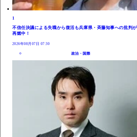
1
不信任決議による失職から復活も兵庫県・斉藤知事への批判が
再燃中！
2026年08月07日 07:30
政治・国際