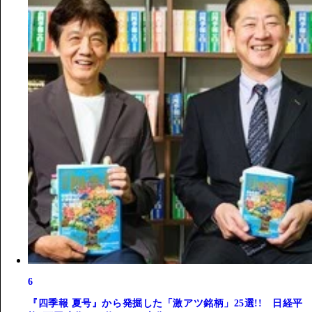
6
『四季報 夏号』から発掘した「激アツ銘柄」25選!! 日経平