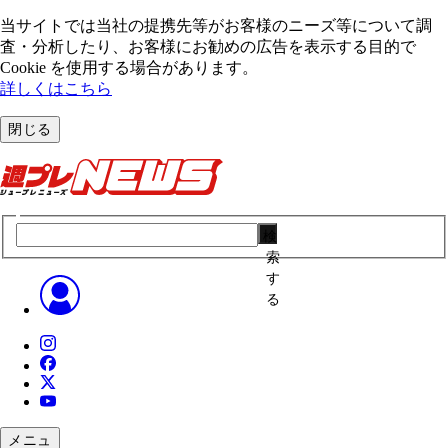
当サイトでは当社の提携先等がお客様のニーズ等について調
査・分析したり、お客様にお勧めの広告を表⽰する⽬的で
Cookie を使⽤する場合があります。
詳しくはこちら
閉じる
検
索
す
る
メニュ