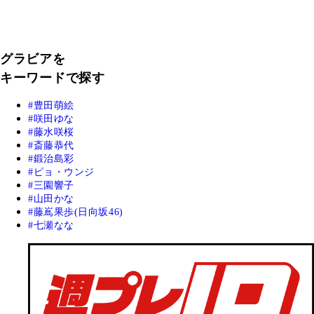
グラビアを
キーワードで探す
豊田萌絵
咲田ゆな
藤水咲桜
斎藤恭代
鍛治島彩
ピョ・ウンジ
三園響子
山田かな
藤嶌果歩(日向坂46)
七瀬なな