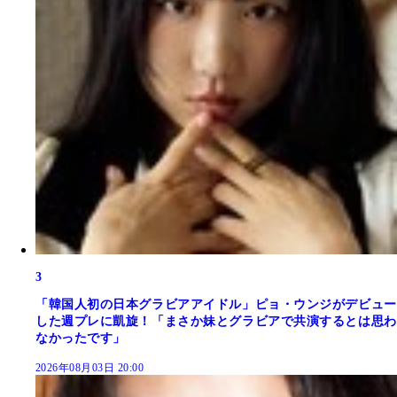
3
「韓国人初の日本グラビアアイドル」ピョ・ウンジがデビュー
した週プレに凱旋！「まさか妹とグラビアで共演するとは思わ
なかったです」
2026年08月03日 20:00