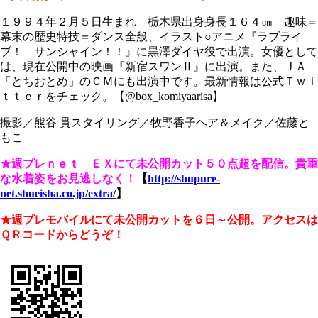
１９９４年２月５日生まれ 栃木県出身身長１６４㎝ 趣味＝
幕末の歴史特技＝ダンス全般、イラスト○アニメ『ラブライ
ブ！ サンシャイン！！』に黒澤ダイヤ役で出演。女優として
は、現在公開中の映画『新宿スワンⅡ』に出演。また、ＪＡ
「とちおとめ」のＣＭにも出演中です。最新情報は公式Ｔｗｉ
ｔｔｅｒをチェック。【@box_komiyaarisa】
撮影／熊谷 貫スタイリング／牧野香子ヘア＆メイク／佐藤と
もこ
★週プレｎｅｔ ＥＸにて未公開カット５０点超を配信。貴重
な水着姿をお見逃しなく！
【
http://shupure-
net.shueisha.co.jp/extra/
】
★週プレモバイルにて未公開カットを６日～公開。アクセスは
ＱＲコードからどうぞ！