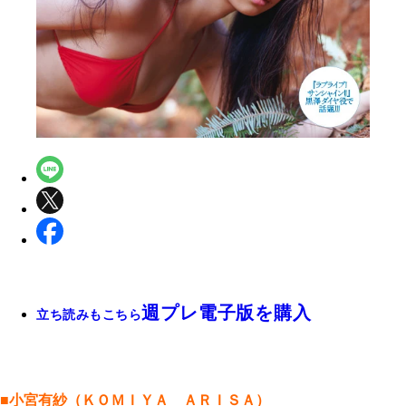
週プレ電子版を購入
立ち読みもこちら
■小宮有紗（ＫＯＭＩＹＡ ＡＲＩＳＡ）