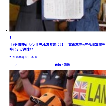
4
【#佐藤優のシン世界地図探索172】「高市幕府≒三代将軍家光
時代」が到来!?
2026年08月07日 07:00
政治・国際