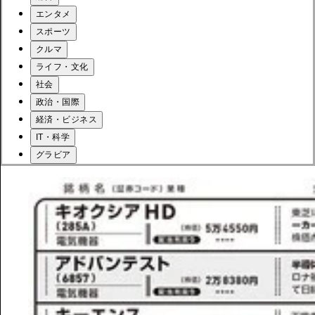
エンタメ
スポーツ
クルマ
ライフ・文化
社会
政治・国際
経済・ビジネス
IT・科学
グラビア