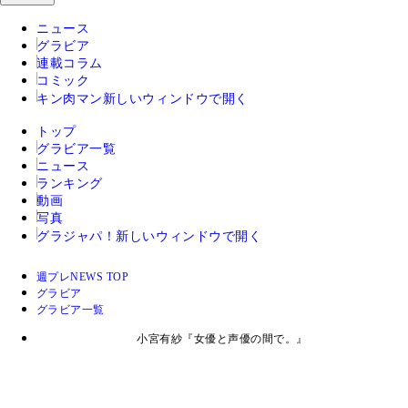
ニュース
グラビア
連載コラム
コミック
キン肉マン
新しいウィンドウで開く
トップ
グラビア一覧
ニュース
ランキング
動画
写真
グラジャパ！
新しいウィンドウで開く
週プレNEWS TOP
グラビア
グラビア一覧
小宮有紗『女優と声優の間で。』