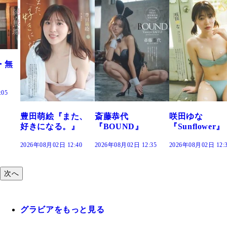
た、
斎藤恭代
咲田ゆな
藤水咲桜『花
』
『BOUND』
『Sunflower』
だまり』
:40
2026年08月02日 12:35
2026年08月02日 12:30
2026年08月02日 12:
次へ
グラビアをもっと見る