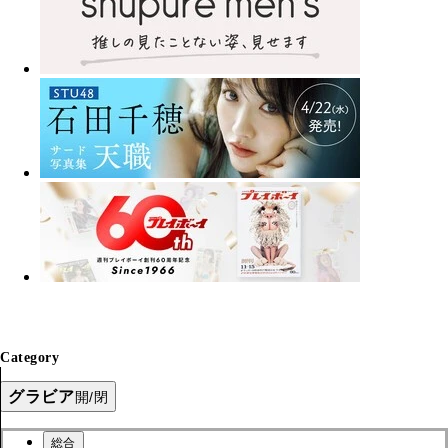
Category
グラビア
開/閉
総合