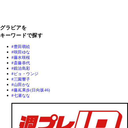
グラビアを
キーワードで探す
豊田萌絵
咲田ゆな
藤水咲桜
斎藤恭代
鍛治島彩
ピョ・ウンジ
三園響子
山田かな
藤嶌果歩(日向坂46)
七瀬なな