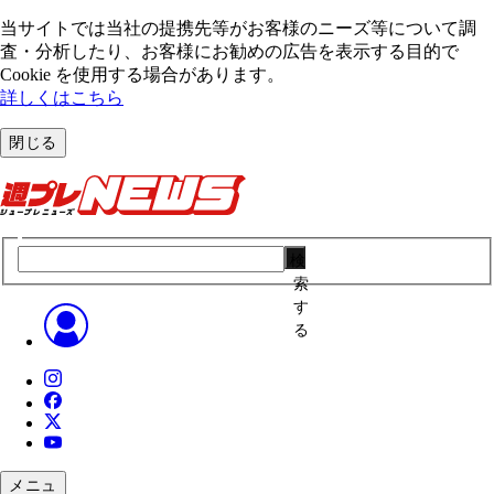
当サイトでは当社の提携先等がお客様のニーズ等について調
査・分析したり、お客様にお勧めの広告を表⽰する⽬的で
Cookie を使⽤する場合があります。
詳しくはこちら
閉じる
検
索
す
る
メニュ