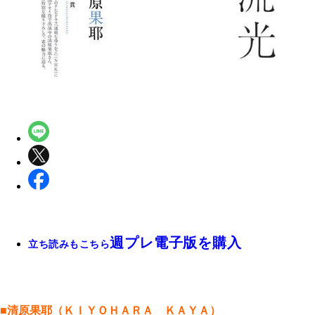
週プレ電子版を購入
立ち読みもこちら
■清原果耶（ＫＩＹＯＨＡＲＡ ＫＡＹＡ）