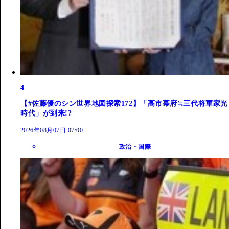
4
【#佐藤優のシン世界地図探索172】「高市幕府≒三代将軍家光
時代」が到来!?
2026年08月07日 07:00
政治・国際