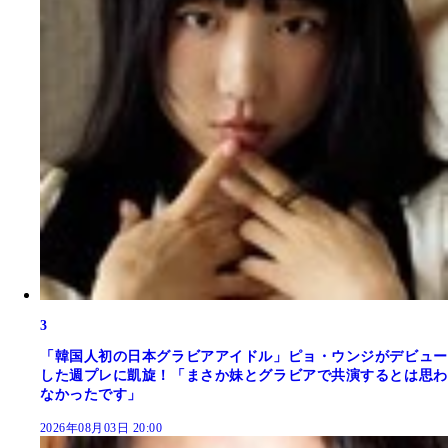
3
「韓国人初の日本グラビアアイドル」ピョ・ウンジがデビュー
した週プレに凱旋！「まさか妹とグラビアで共演するとは思わ
なかったです」
2026年08月03日 20:00