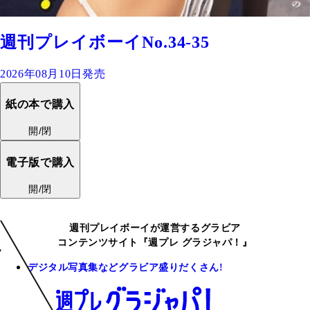
週刊プレイボーイNo.34-35
2026年08月10日発売
紙の本で購入
開/閉
電子版で購入
開/閉
週刊プレイボーイが運営するグラビア
コンテンツサイト『週プレ グラジャパ！』
デジタル写真集などグラビア盛りだくさん!