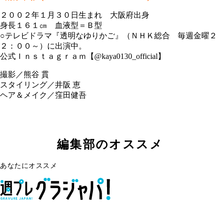
２００２年１月３０日生まれ 大阪府出身
身長１６１㎝ 血液型＝Ｂ型
○テレビドラマ『透明なゆりかご』（ＮＨＫ総合 毎週金曜２
２：００～）に出演中。
公式Ｉｎｓｔａｇｒａｍ【@kaya0130_official】
撮影／熊谷 貫
スタイリング／井阪 恵
ヘア＆メイク／窪田健吾
編集部のオススメ
あなたにオススメ