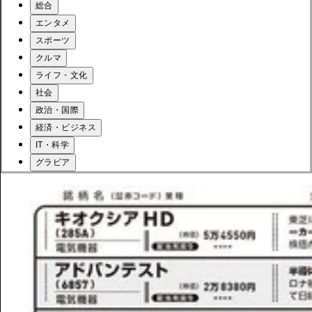
総合
エンタメ
スポーツ
クルマ
ライフ・文化
社会
政治・国際
経済・ビジネス
IT・科学
グラビア