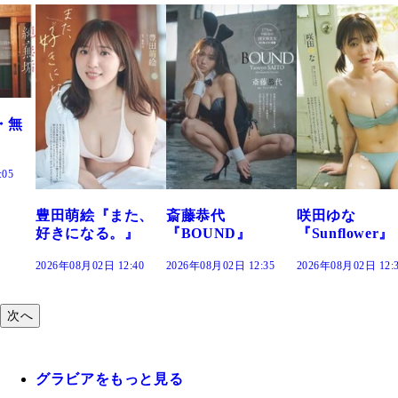
た、
斎藤恭代
咲田ゆな
藤水咲桜『花
』
『BOUND』
『Sunflower』
だまり』
:40
2026年08月02日 12:35
2026年08月02日 12:30
2026年08月02日 12:
次へ
グラビアをもっと見る