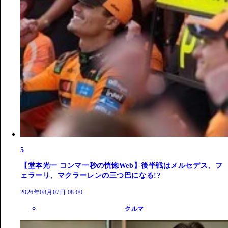
5
【堂本光一 コンマ一秒の恍惚Web】後半戦はメルセデス、フ
ェラーリ、マクラーレンの三つ巴になる!?
2026年08月07日 08:00
クルマ