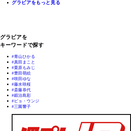
グラビアをもっと見る
グラビアを
キーワードで探す
青山ひかる
真田まこと
栗原もみじ
豊田萌絵
咲田ゆな
藤水咲桜
斎藤恭代
鍛治島彩
ピョ・ウンジ
三園響子