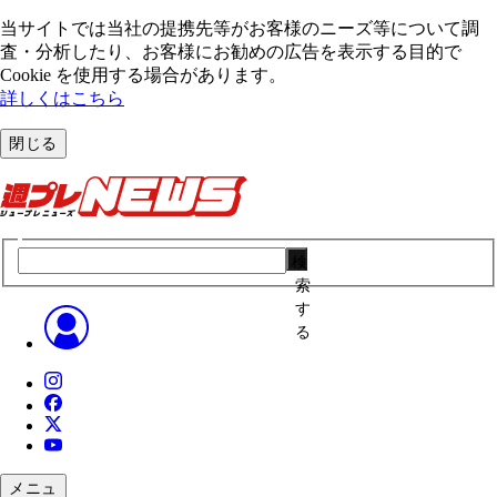
当サイトでは当社の提携先等がお客様のニーズ等について調
査・分析したり、お客様にお勧めの広告を表⽰する⽬的で
Cookie を使⽤する場合があります。
詳しくはこちら
閉じる
検
索
す
る
メニュ