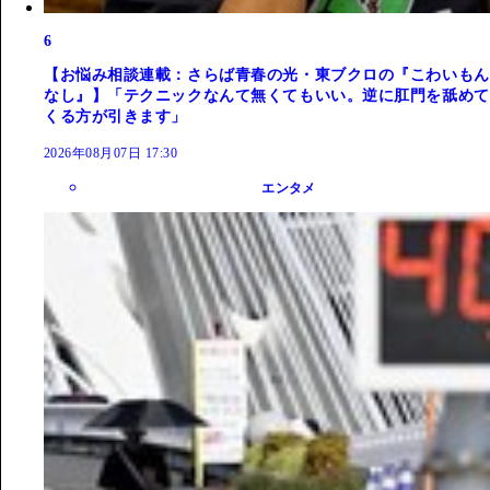
6
【お悩み相談連載：さらば青春の光・東ブクロの『こわいもん
なし』】「テクニックなんて無くてもいい。逆に肛門を舐めて
くる方が引きます」
2026年08月07日 17:30
エンタメ