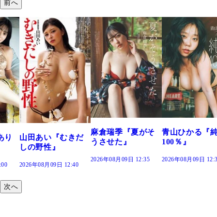
前へ
溝端 葵『も
つの、あお
で。』
2026年08月09日 1
麻倉瑞季『夏がそ
青山ひかる『純度
むきだ
うさせた』
100％』
2026年08月09日 12:35
2026年08月09日 12:30
12:40
次へ