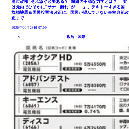
高市政権"それ急ぐ必要ある？"問題の不穏な力学とは？ 「実
は党内でひそかに"サナエ離れ"が......」。テキトーすぎる国
旗損壊罪＆国民投票法改正に、国民が望んでいない皇室典範改
正まで...
2026年06月28日 07:00
政治・国際