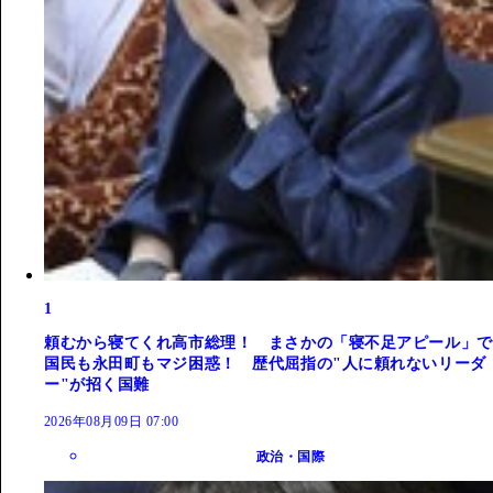
1
頼むから寝てくれ高市総理！ まさかの「寝不足アピール」で
国民も永田町もマジ困惑！ 歴代屈指の"人に頼れないリーダ
ー"が招く国難
2026年08月09日 07:00
政治・国際