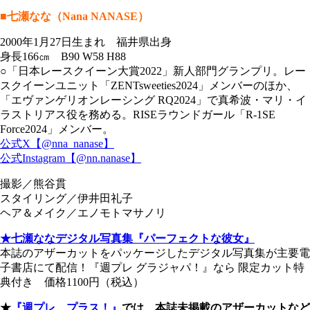
■七瀬なな（Nana NANASE）
2000年1月27日生まれ 福井県出身
身長166㎝ B90 W58 H88
○「日本レースクイーン大賞2022」新人部門グランプリ。レー
スクイーンユニット「ZENTsweeties2024」メンバーのほか、
「エヴァンゲリオンレーシング RQ2024」で真希波・マリ・イ
ラストリアス役を務める。RISEラウンドガール「R-1SE
Force2024」メンバー。
公式X【@nna_nanase】
公式Instagram【@nn.nanase】
撮影／熊谷貫
スタイリング／伊井田礼子
ヘア＆メイク／エノモトマサノリ
★七瀬ななデジタル写真集『パーフェクトな彼女』
本誌のアザーカットをパッケージしたデジタル写真集が主要電
子書店にて配信！『週プレ グラジャパ！』なら 限定カット特
典付き 価格1100円（税込）
★
『週プレ プラス！』
では、本誌未掲載のアザーカットなど