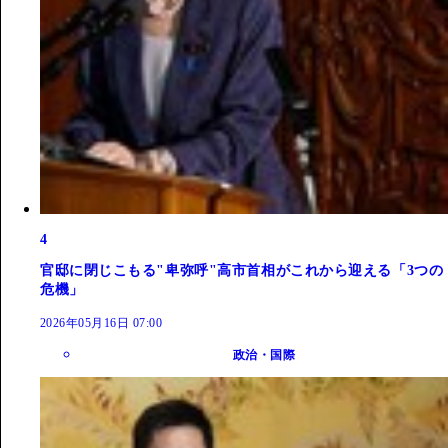
4
官邸に閉じこもる"卑弥呼"高市首相がこれから迎える「3つの
危機」
2026年05月16日 07:00
政治・国際