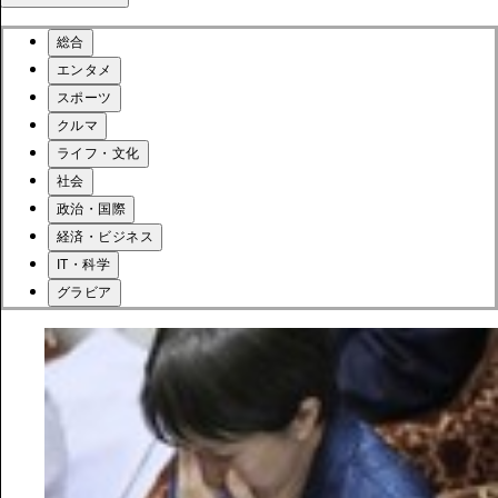
総合
エンタメ
スポーツ
クルマ
ライフ・文化
社会
政治・国際
経済・ビジネス
IT・科学
グラビア