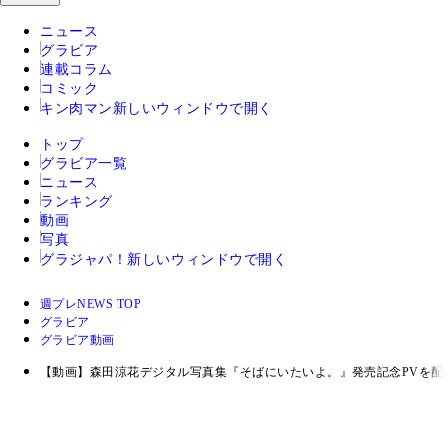
ニュース
グラビア
連載コラム
コミック
キン肉マン
新しいウィンドウで開く
トップ
グラビア一覧
ニュース
ランキング
動画
写真
グラジャパ！
新しいウィンドウで開く
週プレNEWS TOP
グラビア
グラビア動画
【動画】森田涼花デジタル写真集『そばにいたいよ。』発売記念PVを配