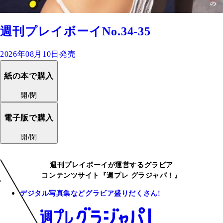
週刊プレイボーイNo.34-35
2026年08月10日発売
紙の本で購入
開/閉
電子版で購入
開/閉
週刊プレイボーイが運営するグラビア
コンテンツサイト『週プレ グラジャパ！』
デジタル写真集などグラビア盛りだくさん!