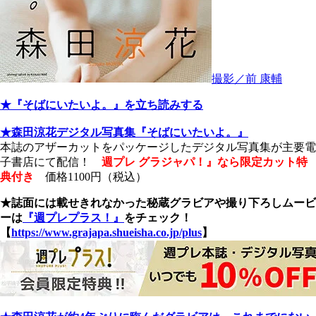
撮影／前 康輔
★『そばにいたいよ。』を立ち読みする
★森田涼花デジタル写真集『そばにいたいよ。』
本誌のアザーカットをパッケージしたデジタル写真集が主要電
子書店にて配信！
週プレ グラジャパ！』なら限定カット特
典付き
価格1100円（税込）
★誌面には載せきれなかった秘蔵グラビアや撮り下ろしムービ
ーは
『週プレプラス！』
をチェック！
【
https://www.grajapa.shueisha.co.jp/plus
】