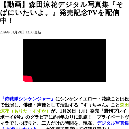
【動画】森田涼花デジタル写真集『そ
ばにいたいよ。』発売記念PVを配信
中！
2026年01月29日 12:30 更新
『侍戦隊シンケンジャー』
にシンケンイエロー・花織ことは役
で出演し、俳優・声優として活動する〝すぅちゃん〟こと
森田
涼花（もりた・すずか）
が、1月26日（月）発売『週刊プレイ
ボーイ6号』のグラビアに約4年ぶりに凱旋！ プライベートヴ
ィラでしっぽりと、二人だけの時間を。現在、
デジタル写真集