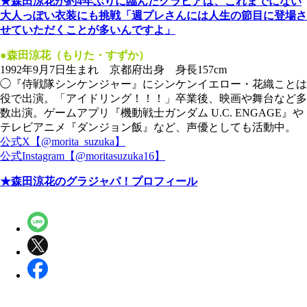
★森田涼花が約4年ぶりに臨んだグラビアは、これまでにない
大人っぽい衣装にも挑戦「週プレさんには人生の節目に登場さ
せていただくことが多いんですよ」
●森田涼花（もりた・すずか）
1992年9月7日生まれ 京都府出身 身長157cm
◯『侍戦隊シンケンジャー』にシンケンイエロー・花織ことは
役で出演。「アイドリング！！！」卒業後、映画や舞台など多
数出演。ゲームアプリ『機動戦士ガンダム U.C. ENGAGE』や
テレビアニメ『ダンジョン飯』など、声優としても活動中。
公式X【@morita_suzuka】
公式Instagram【@moritasuzuka16】
★森田涼花のグラジャパ！プロフィール