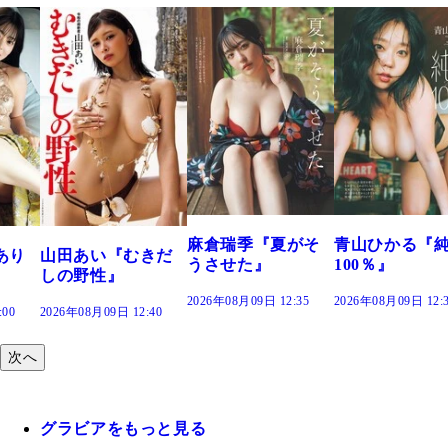
溝端 葵『もう
つの、あおい
で。』
2026年08月09日 12:
麻倉瑞季『夏がそ
青山ひかる『純度
きだ
うさせた』
100％』
2026年08月09日 12:35
2026年08月09日 12:30
:40
次へ
グラビアをもっと見る