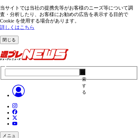
当サイトでは当社の提携先等がお客様のニーズ等について調
査・分析したり、お客様にお勧めの広告を表⽰する⽬的で
Cookie を使⽤する場合があります。
詳しくはこちら
閉じる
検
索
す
る
メニュ