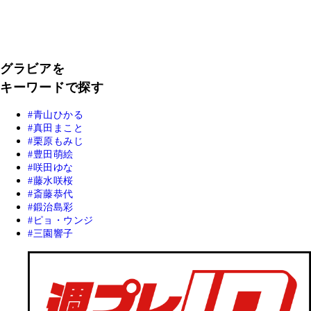
グラビアを
キーワードで探す
青山ひかる
真田まこと
栗原もみじ
豊田萌絵
咲田ゆな
藤水咲桜
斎藤恭代
鍛治島彩
ピョ・ウンジ
三園響子