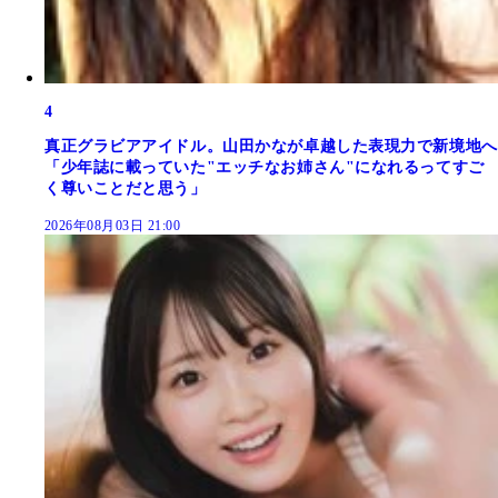
4
真正グラビアアイドル。山田かなが卓越した表現力で新境地へ
「少年誌に載っていた"エッチなお姉さん"になれるってすご
く尊いことだと思う」
2026年08月03日 21:00