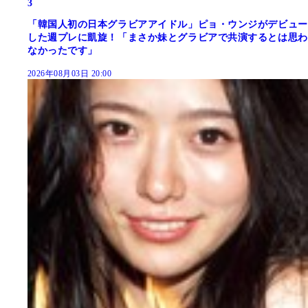
3
「韓国人初の日本グラビアアイドル」ピョ・ウンジがデビュー
した週プレに凱旋！「まさか妹とグラビアで共演するとは思わ
なかったです」
2026年08月03日 20:00