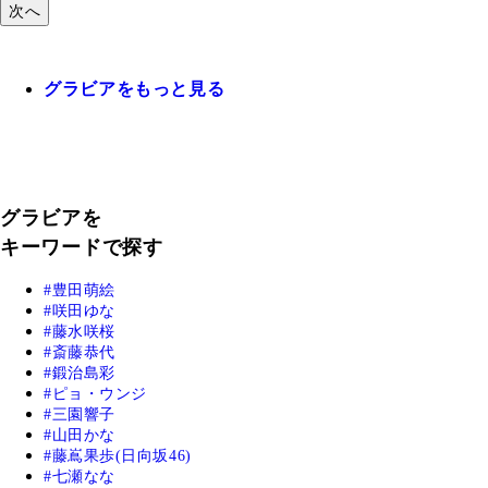
次へ
グラビアをもっと見る
グラビアを
キーワードで探す
豊田萌絵
咲田ゆな
藤水咲桜
斎藤恭代
鍛治島彩
ピョ・ウンジ
三園響子
山田かな
藤嶌果歩(日向坂46)
七瀬なな