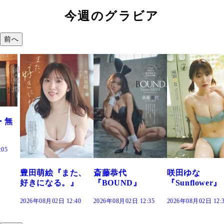
今週のグラビア
前へ
た、
斎藤恭代
咲田ゆな
藤水咲桜『花
』
『BOUND』
『Sunflower』
だまり』
:40
2026年08月02日 12:35
2026年08月02日 12:30
2026年08月02日 12: