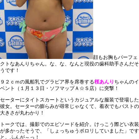
顔もお胸もパーフェ
クトなあんりちゃん。な、な、なんと現役の歯科助手さんだそ
うです！
９２ｃｍの風船乳でグラビア界を席巻する
桜あんり
ちゃんのイ
ベント（１月１３日・ソフマップＡ☆Ｓ店）に突撃！
セーターにタイトスカートというカジュアルな服装で登場した
彼女。セーターの膨らみが尋常じゃなくて、着衣でもバストの
大きさが丸わかり！
トークでは、撮影でのエピソードを紹介。けっこう際どい衣装
が多かったそうで、「しょっちゅうポロリしていました」です
と。ふんが～っ！