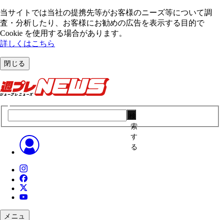
当サイトでは当社の提携先等がお客様のニーズ等について調
査・分析したり、お客様にお勧めの広告を表⽰する⽬的で
Cookie を使⽤する場合があります。
詳しくはこちら
閉じる
検
索
す
る
メニュ