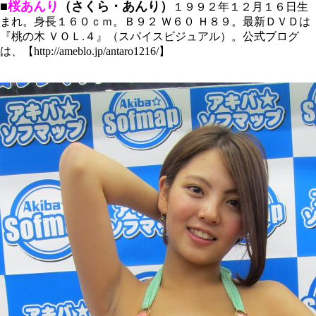
■
桜あんり
（さくら・あんり）
１９９２年１２月１６日生
まれ。身長１６０ｃｍ。Ｂ９２ Ｗ６０ Ｈ８９。最新ＤＶＤは
『桃の木 ＶＯＬ.４』（スパイスビジュアル）。公式ブログ
は、【http://ameblo.jp/antaro1216/】