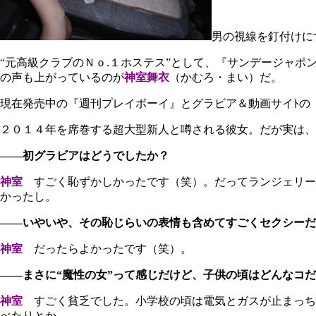
男の視線を釘付けに
“元高級クラブのＮｏ.１ホステス”として、『サンデージャポ
の声も上がっているのが
神室舞衣
（かむろ・まい）だ。
現在発売中の『週刊プレイボーイ』とグラビア＆動画サイﾄの
２０１４年を席巻する超大型新人と噂される彼女。だが実は、
――初グラビアはどうでしたか？
神室
すごく恥ずかしかったです（笑）。だってランジェリー
かったし。
――いやいや、その恥じらいの表情も含めてすごくセクシーだ
神室
だったらよかったです（笑）。
――まさに“魔性の女”って感じだけど、子供の頃はどんなコ
神室
すごく貧乏でした。小学校の頃は電気とガスが止まっち
べたりとか……。