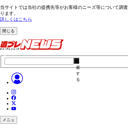
当サイトでは当社の提携先等がお客様のニーズ等について調査・
ります。
詳しくはこちら
閉じる
検
索
す
る
メニュ