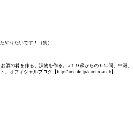
たやりたいです！（笑）
お酒の肴を作る、漬物を作る。○１９歳からの５年間、中洲、
【http://ameblo.jp/kamuro-mai/】