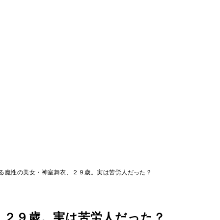
る魔性の美女・神室舞衣、２９歳。実は苦労人だった？
、２９歳。実は苦労人だった？