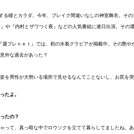
する瞳とカラダ。今年、ブレイク間違いなしの神室舞衣。その
ン』や『内村とザワつく夜』などの人気番組に連日出演。その濃
『週プレｎｅｔ』では、初の水着グラビアが掲載中。その艶や
意外な過去があった？
姿を男性が大勢いる場所で見せるなんてことないし、お尻を突
ったよ。
だったの？
ゃって、真っ暗な中でロウソクを立てて暮らしてましたね。あ