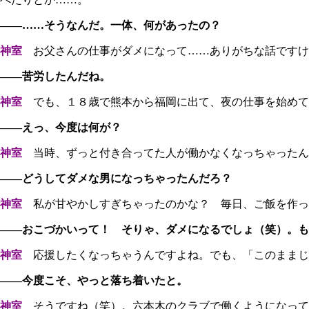
――……そうなんだ。一体、何があったの？
神室
お父さんの仕事がダメになって……ありがちな話ですけ
――苦労したんだね。
神室
でも、１８歳で熊本から福岡に出て、夜の仕事を始めて
――えっ、今度は何が？
神室
当時、ずっと付き合ってた人が働かなくなっちゃったん
――どうしてダメな男になっちゃったんだろ？
神室
私が甘やかしすぎちゃったのかな？ 毎日、ご飯を作っ
――おこづかいって！ そりゃ、ダメになるでしょ（笑）。も
神室
応援したくなっちゃうんですよね。でも、「このままじ
――今度こそ、やっと落ち着いたと。
神室
そうですね（笑）。六本木のクラブで働くようになって