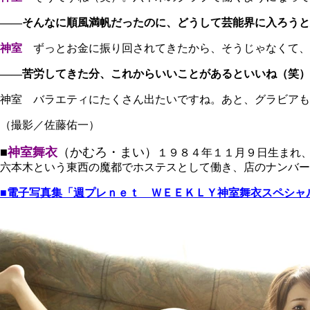
――そんなに順風満帆だったのに、どうして芸能界に入ろうと
神室
ずっとお金に振り回されてきたから、そうじゃなくて、
――苦労してきた分、これからいいことがあるといいね（笑）
神室 バラエティにたくさん出たいですね。あと、グラビアも
（撮影／佐藤佑一）
■
神室舞衣
（かむろ・まい）
１９８４年１１月９日生まれ
六本木という東西の魔都でホステスとして働き、店のナンバーワンの称号
■電子写真集「週プレｎｅｔ ＷＥＥＫＬＹ神室舞衣スペシャ