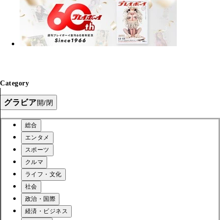
Category
グラビア
開/閉
総合
エンタメ
スポーツ
クルマ
ライフ・文化
社会
政治・国際
経済・ビジネス