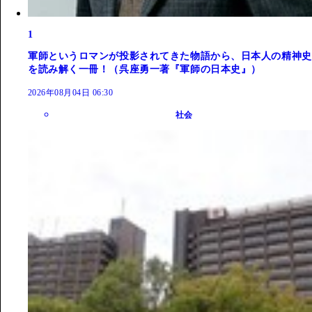
1
軍師というロマンが投影されてきた物語から、日本人の精神史
を読み解く一冊！（呉座勇一著『軍師の日本史』）
2026年08月04日 06:30
社会