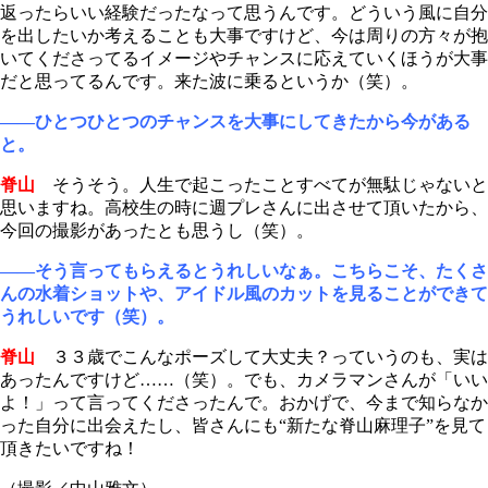
返ったらいい経験だったなって思うんです。どういう風に自分
を出したいか考えることも大事ですけど、今は周りの方々が抱
いてくださってるイメージやチャンスに応えていくほうが大事
だと思ってるんです。来た波に乗るというか（笑）。
――ひとつひとつのチャンスを大事にしてきたから今がある
と。
脊山
そうそう。人生で起こったことすべてが無駄じゃないと
思いますね。高校生の時に週プレさんに出させて頂いたから、
今回の撮影があったとも思うし（笑）。
――そう言ってもらえるとうれしいなぁ。こちらこそ、たくさ
んの水着ショットや、アイドル風のカットを見ることができて
うれしいです（笑）。
脊山
３３歳でこんなポーズして大丈夫？っていうのも、実は
あったんですけど……（笑）。でも、カメラマンさんが「いい
よ！」って言ってくださったんで。おかげで、今まで知らなか
った自分に出会えたし、皆さんにも“新たな脊山麻理子”を見て
頂きたいですね！