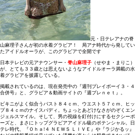
元・日テレアナの脊
山麻理子さんが初の水着グラビア！ 局アナ時代から発してい
たアイドルオーラが、このグラビアで全開です
日本テレビの元アナウンサー・
脊山麻理子
（せやま・まりこ）
が、とても３３歳とは思えないようなアイドルオーラ満載の水
着グラビアを披露している。
掲載されているのは、現在発売中の『週刊プレイボーイ３・４
合併号』と、グラビア＆動画サイトの『週プレｎｅｔ』。
ビキニがよく似合うバスト８４ｃｍ、ウエスト５７ｃｍ、ヒッ
プ８４ｃｍのナイスバディ。ちょっとあどけなさがのぞくエン
ジェルスマイル。そして、男の視線を釘付けにするセクシーポ
ーズと、まさにトップグラビアアイドル級のポテンシャル。日
テレ時代、『Ｏｈａ!４ ＮＥＷＳ ＬＩＶＥ』や『ラジかるッ』