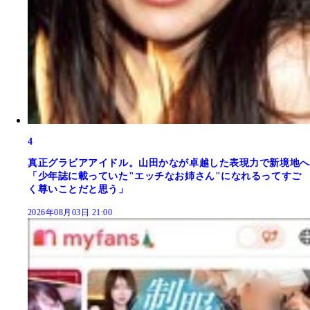
4
真正グラビアアイドル。山田かなが卓越した表現力で新境地へ
「少年誌に載っていた"エッチなお姉さん"になれるってすご
く尊いことだと思う」
2026年08月03日 21:00