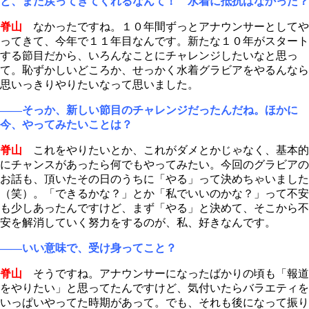
と、また戻ってきてくれるなんて！ 水着に抵抗はなかった？
脊山
なかったですね。１０年間ずっとアナウンサーとしてや
ってきて、今年で１１年目なんです。新たな１０年がスタート
する節目だから、いろんなことにチャレンジしたいなと思っ
て。恥ずかしいどころか、せっかく水着グラビアをやるんなら
思いっきりやりたいなって思いました。
――そっか、新しい節目のチャレンジだったんだね。ほかに
今、やってみたいことは？
脊山
これをやりたいとか、これがダメとかじゃなく、基本的
にチャンスがあったら何でもやってみたい。今回のグラビアの
お話も、頂いたその日のうちに「やる」って決めちゃいました
（笑）。「できるかな？」とか「私でいいのかな？」って不安
も少しあったんですけど、まず「やる」と決めて、そこから不
安を解消していく努力をするのが、私、好きなんです。
――いい意味で、受け身ってこと？
脊山
そうですね。アナウンサーになったばかりの頃も「報道
をやりたい」と思ってたんですけど、気付いたらバラエティを
いっぱいやってた時期があって。でも、それも後になって振り