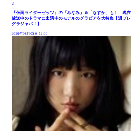
2
『仮面ライダーゼッツ』の「みなみ」＆「なすか」も！ 現在
放送中のドラマに出演中のモデルのグラビアを大特集【週プレ
グラジャパ！】
2026年08月05日 12:00