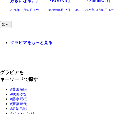
』
『BOUND』
『Sunflower』
だまり』
:40
2026年08月02日 12:35
2026年08月02日 12:30
2026年08月02日 12:
次へ
グラビアをもっと見る
グラビアを
キーワードで探す
豊田萌絵
咲田ゆな
藤水咲桜
斎藤恭代
鍛治島彩
ピョ・ウンジ