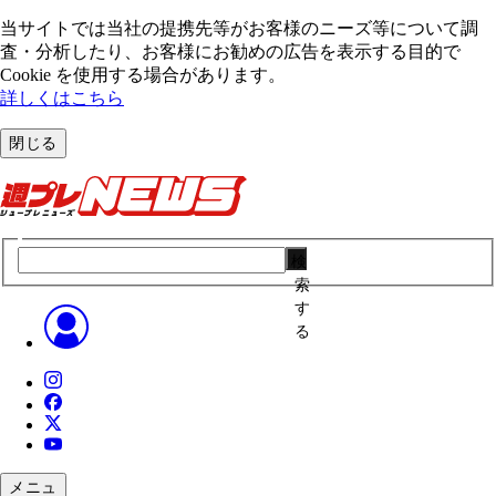
当サイトでは当社の提携先等がお客様のニーズ等について調
査・分析したり、お客様にお勧めの広告を表⽰する⽬的で
Cookie を使⽤する場合があります。
詳しくはこちら
閉じる
検
索
す
る
メニュ