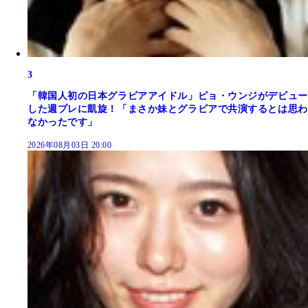
3
「韓国人初の日本グラビアアイドル」ピョ・ウンジがデビュー
した週プレに凱旋！「まさか妹とグラビアで共演するとは思わ
なかったです」
2026年08月03日 20:00