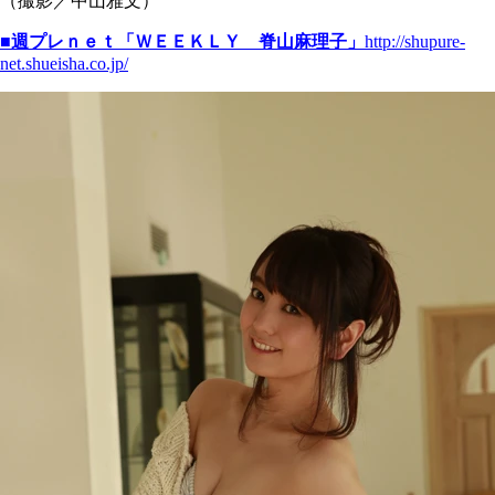
（撮影／中山雅文）
■週プレｎｅｔ「ＷＥＥＫＬＹ 脊山麻理子」
http://shupure-
net.shueisha.co.jp/