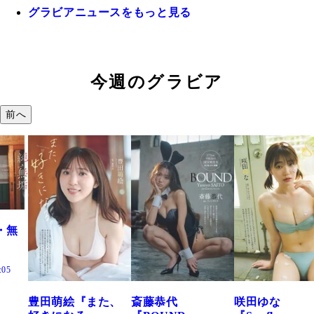
グラビアニュースをもっと見る
今週のグラビア
前へ
た、
斎藤恭代
咲田ゆな
藤水咲桜『花