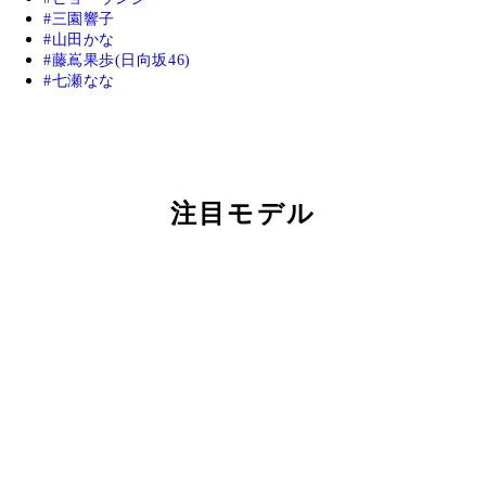
三園響子
山田かな
藤嶌果歩(日向坂46)
七瀬なな
注目モデル