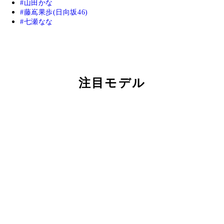
山田かな
藤嶌果歩(日向坂46)
七瀬なな
注目モデル