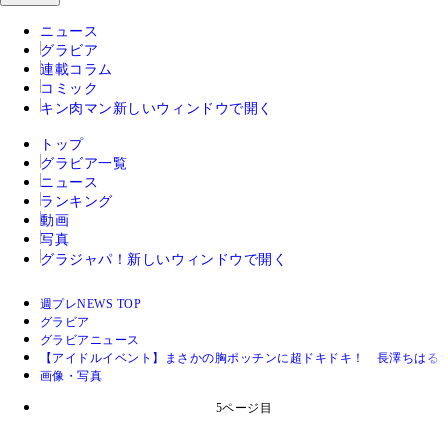
ニュース
グラビア
連載コラム
コミック
キン肉マン
新しいウィンドウで開く
トップ
グラビア一覧
ニュース
ランキング
動画
写真
グラジャパ！
新しいウィンドウで開く
週プレNEWS TOP
グラビア
グラビアニュース
【アイドルイベント】まさかの胸ポッチンに超ドキドキ！ 長澤ちはる
画像・写真
5ページ目