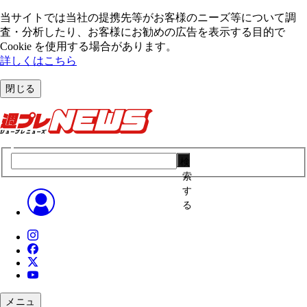
当サイトでは当社の提携先等がお客様のニーズ等について調
査・分析したり、お客様にお勧めの広告を表⽰する⽬的で
Cookie を使⽤する場合があります。
詳しくはこちら
閉じる
検
索
す
る
メニュ