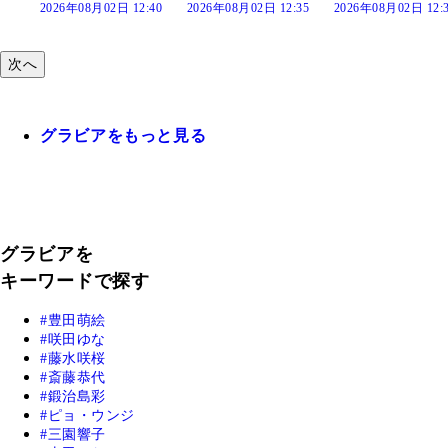
:40
2026年08月02日 12:35
2026年08月02日 12:30
2026年08月02日 12:
次へ
グラビアをもっと見る
グラビアを
キーワードで探す
豊田萌絵
咲田ゆな
藤水咲桜
斎藤恭代
鍛治島彩
ピョ・ウンジ
三園響子