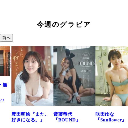
今週のグラビア
前へ
た、
斎藤恭代
咲田ゆな
藤水咲桜『花
』
『BOUND』
『Sunflower』
だまり』