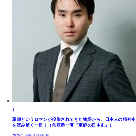
1
軍師というロマンが投影されてきた物語から、日本人の精神史
を読み解く一冊！（呉座勇一著『軍師の日本史』）
2026年08月04日 06:30