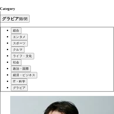
Category
グラビア
開/閉
総合
エンタメ
スポーツ
クルマ
ライフ・文化
社会
政治・国際
経済・ビジネス
IT・科学
グラビア