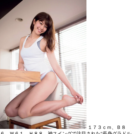
１７３ｃｍ、Ｂ８
６、Ｗ６１、Ｈ８８。神スイングで注目された“長身グラドル