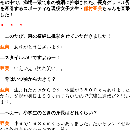
その中で、満場一致で東の横綱に推挙された、長身グラドル界
を牽引するスポーティな現役女子大生・
稲村亜美
ちゃんを直撃
した！
＊ ＊ ＊
―このたび、東の横綱に推挙させていただきました！
亜美
ありがとうございます♪
―スタイルいいですよねー！
亜美
いえいえ（照れ笑い）。
―背はいつ頃から大きく？
亜美
生まれたときからです。体重が３８００ｇもありました
から。父親が身長１９０ｃｍくらいなので完璧に遺伝だと思い
ます。
―へぇー。小学生のときの身長はどれくらい？
亜美
小６で１６８ｃｍくらいありました。だからランドセル
が全然似合わなかったです（笑）。