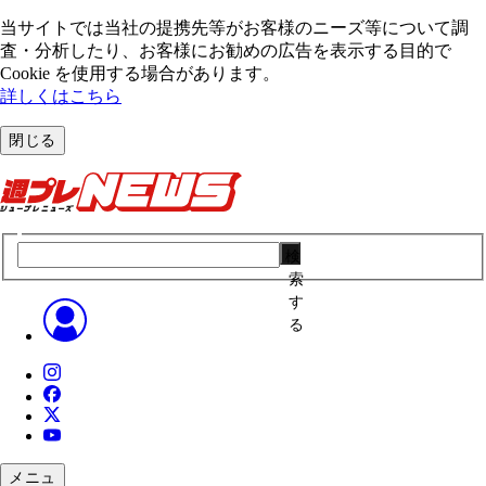
当サイトでは当社の提携先等がお客様のニーズ等について調
査・分析したり、お客様にお勧めの広告を表⽰する⽬的で
Cookie を使⽤する場合があります。
詳しくはこちら
閉じる
検
索
す
る
メニュ