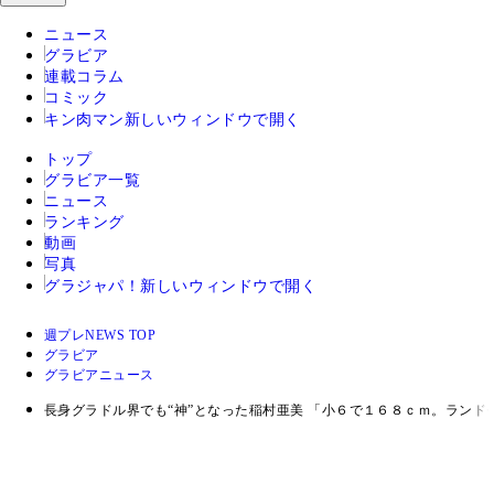
ニュース
グラビア
連載コラム
コミック
キン肉マン
新しいウィンドウで開く
トップ
グラビア一覧
ニュース
ランキング
動画
写真
グラジャパ！
新しいウィンドウで開く
週プレNEWS TOP
グラビア
グラビアニュース
長身グラドル界でも“神”となった稲村亜美 「小６で１６８ｃｍ。ラン