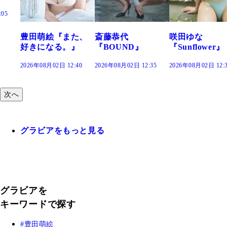
た、
斎藤恭代
咲田ゆな
藤水咲桜『花
』
『BOUND』
『Sunflower』
だまり』
:40
2026年08月02日 12:35
2026年08月02日 12:30
2026年08月02日 12:
次へ
グラビアをもっと見る
グラビアを
キーワードで探す
豊田萌絵