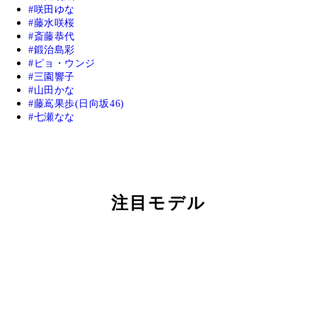
咲田ゆな
藤水咲桜
斎藤恭代
鍛治島彩
ピョ・ウンジ
三園響子
山田かな
藤嶌果歩(日向坂46)
七瀬なな
注目モデル