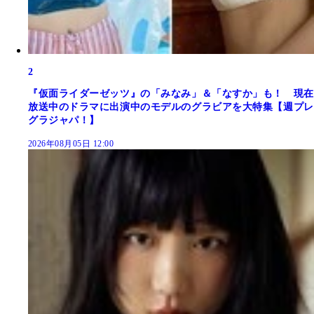
2
『仮面ライダーゼッツ』の「みなみ」＆「なすか」も！ 現在
放送中のドラマに出演中のモデルのグラビアを大特集【週プレ
グラジャパ！】
2026年08月05日 12:00