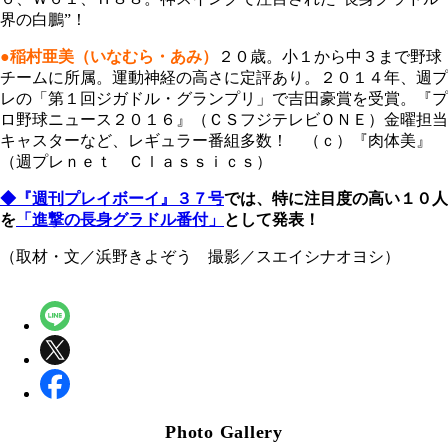
界の白鵬”！
●稲村亜美（いなむら・あみ）
２０歳。小１から中３まで野球
チームに所属。運動神経の高さに定評あり。２０１４年、週プ
レの「第１回ジガドル・グランプリ」で吉田豪賞を受賞。『プ
ロ野球ニュース２０１６』（ＣＳフジテレビＯＮＥ）金曜担当
キャスターなど、レギュラー番組多数！ （ｃ）『肉体美』
（週プレｎｅｔ Ｃｌａｓｓｉｃｓ）
◆『週刊プレイボーイ』３７号
では、特に注目度の高い１０人
を
「進撃の長身グラドル番付」
として発表！
（取材・文／浜野きよぞう 撮影／スエイシナオヨシ）
Photo Gallery