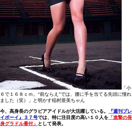
「小
６で１６８ｃｍ。“前ならえ”では、腰に手を当てる先頭に憧れ
ました（笑）」と明かす稲村亜美ちゃん
今、高身長のグラビアアイドルが大活躍している。
『週刊プレ
イボーイ』３７号
では、特に注目度の高い１０人を
「進撃の長
身グラドル番付」
として発表。