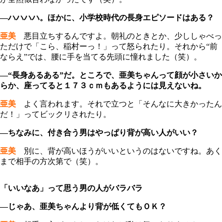
―ハハハハ。ほかに、小学校時代の長身エピソードはある？
亜美
悪目立ちするんですよ。朝礼のときとか、少ししゃべっ
ただけで「こら、稲村ーっ！」って怒られたり。それから“前
ならえ”では、腰に手を当てる先頭に憧れました（笑）。
―“長身あるある”だ。ところで、亜美ちゃんって顔が小さいか
らか、座ってると１７３ｃｍもあるようには見えないね。
亜美
よく言われます。それで立つと「そんなに大きかったん
だ！」ってビックリされたり。
―ちなみに、付き合う男はやっぱり背が高い人がいい？
亜美
別に、背が高いほうがいいというのはないですね。あく
まで相手の方次第で（笑）。
「いいなあ」って思う男の人がバラバラ
―じゃあ、亜美ちゃんより背が低くてもＯＫ？