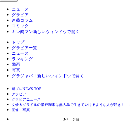
ニュース
グラビア
連載コラム
コミック
キン肉マン
新しいウィンドウで開く
トップ
グラビア一覧
ニュース
ランキング
動画
写真
グラジャパ！
新しいウィンドウで開く
週プレNEWS TOP
グラビア
グラビアニュース
女優＆グラドルの階戸瑠李は無人島で生きていけるような人が好き！「
画像・写真
3ページ目