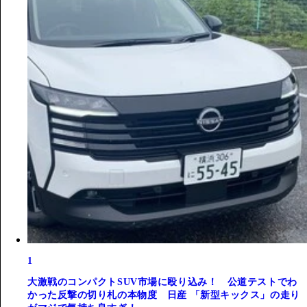
1
大激戦のコンパクトSUV市場に殴り込み！ 公道テストでわ
かった反撃の切り札の本物度 日産 「新型キックス」の走り