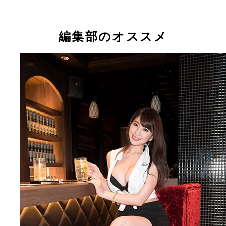
キミは酔った階戸さんの誘惑に耐えられる！？ 今
キミは酔った階戸さんの誘惑に耐えられる！？
こんな奥さんうらやましすぎる！
いろいろと妄想しちゃいます
目のやり場に困る…！
週プレ酒ＢＡＲに階戸瑠李ちゃんが登場！
編集部のオススメ