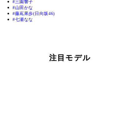
三園響子
山田かな
藤嶌果歩(日向坂46)
七瀬なな
注目モデル