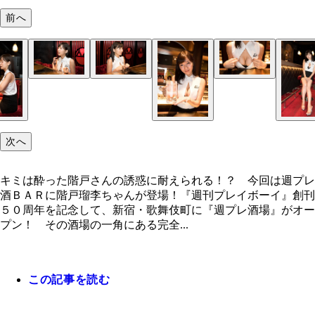
前へ
ドーーン！！
セクシーさも抜群ですが、ふとしたかわいらしさも
普段はわりとインドア派のようです
備えてます
次へ
キミは酔った階戸さんの誘惑に耐えられる！？ 今回は週プレ
酒ＢＡＲに階戸瑠李ちゃんが登場！『週刊プレイボーイ』創刊
５０周年を記念して、新宿・歌舞伎町に『週プレ酒場』がオー
プン！ その酒場の一角にある完全...
この記事を読む