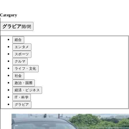
Category
グラビア
開/閉
総合
エンタメ
スポーツ
クルマ
ライフ・文化
社会
政治・国際
経済・ビジネス
IT・科学
グラビア