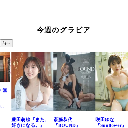
今週のグラビア
前へ
『また、
斎藤恭代
咲田ゆな
藤水咲桜
る。』
『BOUND』
『Sunflower』
だまり』