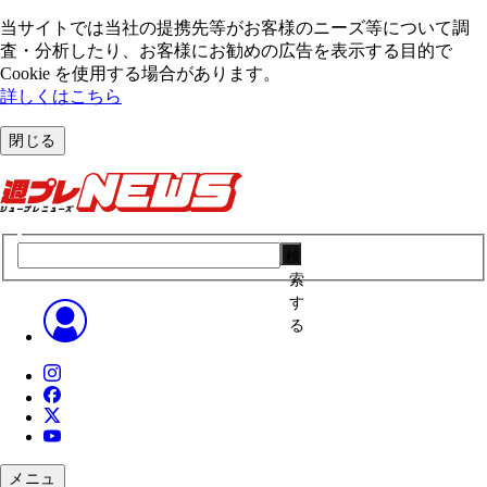
当サイトでは当社の提携先等がお客様のニーズ等について調
査・分析したり、お客様にお勧めの広告を表⽰する⽬的で
Cookie を使⽤する場合があります。
詳しくはこちら
閉じる
検
索
す
る
メニュ