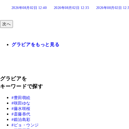
2日 12:40
2026年08月02日 12:35
2026年08月02日 12:30
2026年08月02
次へ
グラビアをもっと見る
グラビアを
キーワードで探す
豊田萌絵
咲田ゆな
藤水咲桜
斎藤恭代
鍛治島彩
ピョ・ウンジ