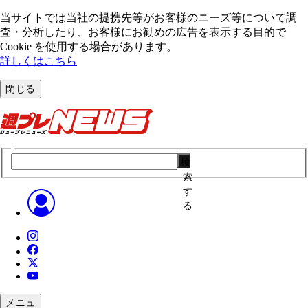
当サイトでは当社の提携先等がお客様のニーズ等について調
査・分析したり、お客様にお勧めの広告を表⽰する⽬的で
Cookie を使⽤する場合があります。
詳しくはこちら
閉じる
検
索
す
る
メニュ