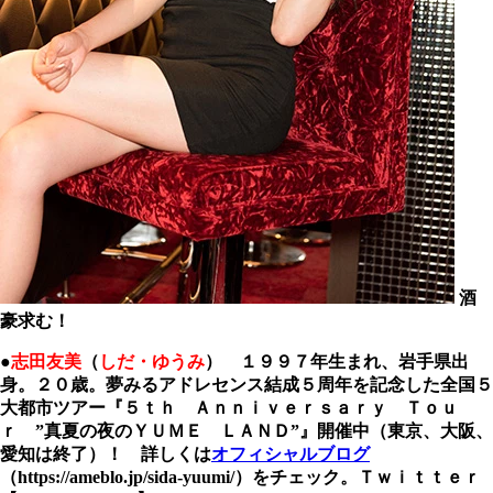
酒
豪求む！
●
志田友美
（
しだ・ゆうみ
） １９９７年生まれ、岩手県出
身。２０歳。夢みるアドレセンス結成５周年を記念した全国５
大都市ツアー『５ｔｈ Ａｎｎｉｖｅｒｓａｒｙ Ｔｏｕ
ｒ ”真夏の夜のＹＵＭＥ ＬＡＮＤ”』開催中（東京、大阪、
愛知は終了）！ 詳しくは
オフィシャルブログ
（https://ameblo.jp/sida-yuumi/）をチェック。Ｔｗｉｔｔｅｒ