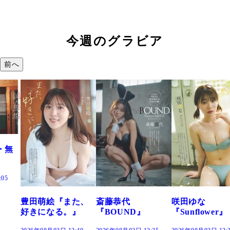
今週のグラビア
前へ
た、
斎藤恭代
咲田ゆな
藤水咲桜『花
』
『BOUND』
『Sunflower』
だまり』