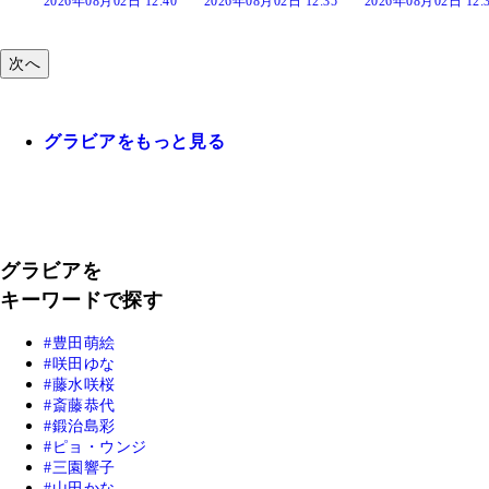
:40
2026年08月02日 12:35
2026年08月02日 12:30
2026年08月02日 12:
次へ
グラビアをもっと見る
グラビアを
キーワードで探す
豊田萌絵
咲田ゆな
藤水咲桜
斎藤恭代
鍛治島彩
ピョ・ウンジ
三園響子
山田かな