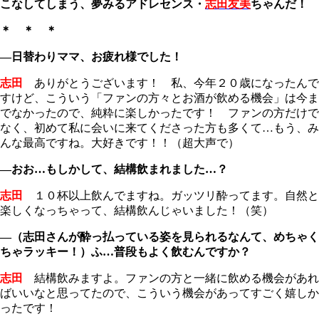
こなしてしまう、夢みるアドレセンス・
志田友美
ちゃんだ！
＊ ＊ ＊
―日替わりママ、お疲れ様でした！
志田
ありがとうございます！ 私、今年２０歳になったんで
すけど、こういう「ファンの方々とお酒が飲める機会」は今ま
でなかったので、純粋に楽しかったです！ ファンの方だけで
なく、初めて私に会いに来てくださった方も多くて…もう、み
んな最高ですね。大好きです！！（超大声で）
―おお…もしかして、結構飲まれました…？
志田
１０杯以上飲んでますね。ガッツリ酔ってます。自然と
楽しくなっちゃって、結構飲んじゃいました！（笑）
―（志田さんが酔っ払っている姿を見られるなんて、めちゃく
ちゃラッキー！）ふ…普段もよく飲むんですか？
志田
結構飲みますよ。ファンの方と一緒に飲める機会があれ
ばいいなと思ってたので、こういう機会があってすごく嬉しか
ったです！