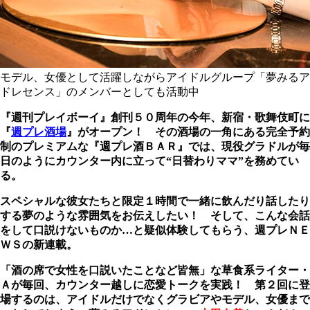
モデル、女優として活躍しながらアイドルグループ「夢みるア
ドレセンス」のメンバーとしても活動中
『週刊プレイボーイ』創刊５０周年の今年、新宿・歌舞伎町に
『
週プレ酒場
』がオープン！
その酒場の一角にある完全予約
制のプレミアムな『週プレ酒ＢＡＲ』では、現役グラドルが毎
日のようにカウンター内に立って“日替わりママ”を務めてい
る。
スペシャルな彼女たちと限定１時間で一緒に飲んだり話したり
する夢のような雰囲気をお伝えしたい！ そして、こんな会話
をして口説けないものか…と疑似体験してもらう、週プレＮＥ
ＷＳの新連載。
「酒の席で女性を口説いたことなど皆無」な草食系ライター・
Ａが毎回、カウンター越しに恋愛トークを実践！
第２回に登
場するのは、アイドルだけでなくグラビアやモデル、女優まで