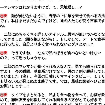
―マシマシはわかりますけど、て、天地返し…？
志田
麺が伸びないように、野菜の上に麺を乗せて食べる方法
です。私はまだまだなんですけど、通の人たちが使う言葉です
ね。
―二郎にめちゃくちゃ詳しいアイドル…思考が追いつかなくな
ってきました（頭を抱えながら）。もしかして、デートで食事
に行ったら、自分より多く食べられないとダメとか…？
志田
そうですね。「なんで私のほうが食べないといけない
の？」って思っちゃうかも。
―二郎の全マシマシが食べられる人なんて、男でも限られてま
すよ！ 今の瞬間、草食系だけでなく、男の７割が脱落してし
まいました（泣）。今回の日替わりママインタビュー、１ミリ
も明るい光が見えぬまま終了です。では、最後に読者へひと言
お願いします…！
志田
タイプをまとめると、私より食べ物を食べて、お酒が飲
めて、志田友美を応援してくれる肉食系の方がとても好きで
す！（笑） ハードルは高いと思いますが、私についてきてい