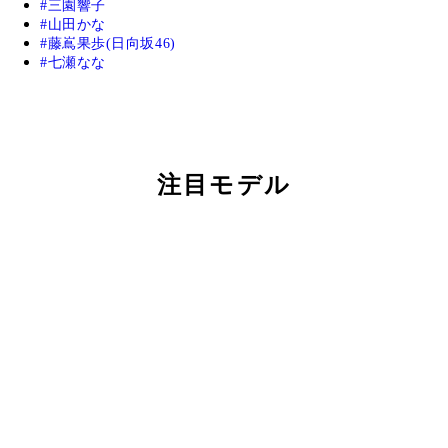
三園響子
山田かな
藤嶌果歩(日向坂46)
七瀬なな
注目モデル