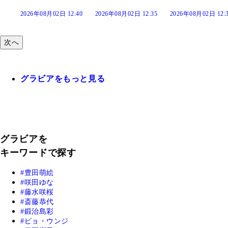
:40
2026年08月02日 12:35
2026年08月02日 12:30
2026年08月02日 12:
次へ
グラビアをもっと見る
グラビアを
キーワードで探す
豊田萌絵
咲田ゆな
藤水咲桜
斎藤恭代
鍛治島彩
ピョ・ウンジ