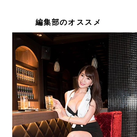
キミは酔った階戸さんの誘惑に耐えられる！？ 今
キミは酔った階戸さんの誘惑に耐えられる！？
こんな奥さんうらやましすぎる！
いろいろと妄想しちゃいます
目のやり場に困る…！
週プレ酒ＢＡＲに階戸瑠李ちゃんが登場！
編集部のオススメ