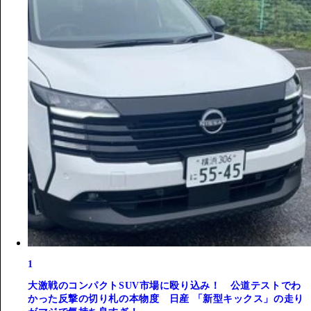
1
大激戦のコンパクトSUV市場に殴り込み！ 公道テストでわ
かった反撃の切り札の本物度 日産 「新型キックス」の走り