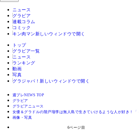
ニュース
グラビア
連載コラム
コミック
キン肉マン
新しいウィンドウで開く
トップ
グラビア一覧
ニュース
ランキング
動画
写真
グラジャパ！
新しいウィンドウで開く
週プレNEWS TOP
グラビア
グラビアニュース
女優＆グラドルの階戸瑠李は無人島で生きていけるような人が好き！「
画像・写真
6ページ目