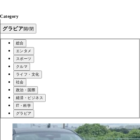
Category
グラビア
開/閉
総合
エンタメ
スポーツ
クルマ
ライフ・文化
社会
政治・国際
経済・ビジネス
IT・科学
グラビア