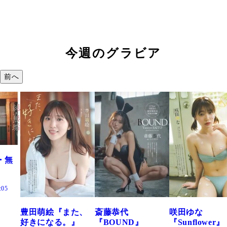
今週のグラビア
前へ
た、
斎藤恭代
咲田ゆな
藤水咲桜『花
』
『BOUND』
『Sunflower』
だまり』