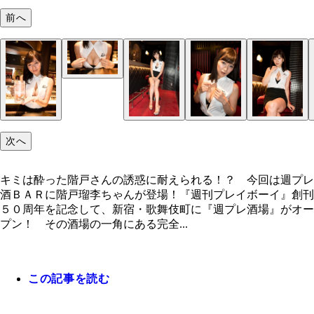
前へ
ドーーン！！
セクシーさも抜群ですが、ふとしたかわいらしさも
普段はわりとインドア派のようです
備えてます
次へ
キミは酔った階戸さんの誘惑に耐えられる！？ 今回は週プレ
酒ＢＡＲに階戸瑠李ちゃんが登場！『週刊プレイボーイ』創刊
５０周年を記念して、新宿・歌舞伎町に『週プレ酒場』がオー
プン！ その酒場の一角にある完全...
この記事を読む