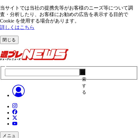
当サイトでは当社の提携先等がお客様のニーズ等について調
査・分析したり、お客様にお勧めの広告を表⽰する⽬的で
Cookie を使⽤する場合があります。
詳しくはこちら
閉じる
検
索
す
る
メニュ