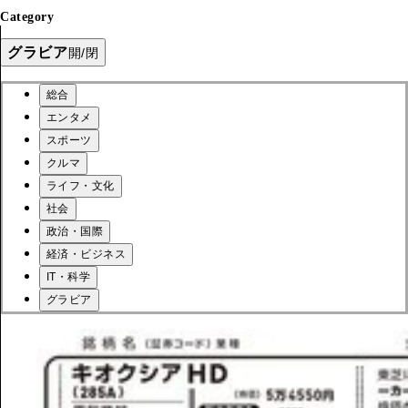
Category
グラビア
開/閉
総合
エンタメ
スポーツ
クルマ
ライフ・文化
社会
政治・国際
経済・ビジネス
IT・科学
グラビア