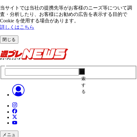
当サイトでは当社の提携先等がお客様のニーズ等について調
査・分析したり、お客様にお勧めの広告を表⽰する⽬的で
Cookie を使⽤する場合があります。
詳しくはこちら
閉じる
検
索
す
る
メニュ