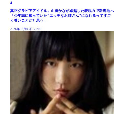
4
真正グラビアアイドル。山田かなが卓越した表現力で新境地へ
「少年誌に載っていた"エッチなお姉さん"になれるってすご
く尊いことだと思う」
2026年08月03日 21:00