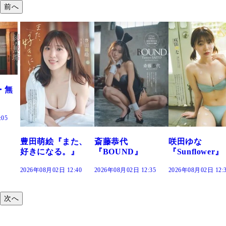
前へ
た、
斎藤恭代
咲田ゆな
藤水咲桜『花
』
『BOUND』
『Sunflower』
だまり』
:40
2026年08月02日 12:35
2026年08月02日 12:30
2026年08月02日 12:
次へ