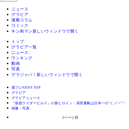
ニュース
グラビア
連載コラム
コミック
キン肉マン
新しいウィンドウで開く
トップ
グラビア一覧
ニュース
ランキング
動画
写真
グラジャパ！
新しいウィンドウで開く
週プレNEWS TOP
グラビア
グラビアニュース
『仮面ライダービルド』の新ヒロイン・高田夏帆は日本一の“くノ一”！
画像・写真
2ページ目