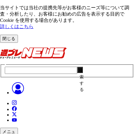
当サイトでは当社の提携先等がお客様のニーズ等について調
査・分析したり、お客様にお勧めの広告を表⽰する⽬的で
Cookie を使⽤する場合があります。
詳しくはこちら
閉じる
検
索
す
る
メニュ