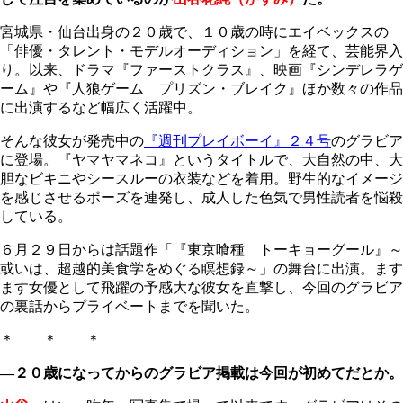
宮城県・仙台出身の２０歳で、１０歳の時にエイベックスの
「俳優・タレント・モデルオーディション」を経て、芸能界入
り。以来、ドラマ『ファーストクラス』、映画『シンデレラゲ
ーム』や『人狼ゲーム プリズン・ブレイク』ほか数々の作品
に出演するなど幅広く活躍中。
そんな彼女が発売中の
『週刊プレイボーイ』２４号
のグラビア
に登場。『ヤマヤマネコ』というタイトルで、大自然の中、大
胆なビキニやシースルーの衣装などを着用。野生的なイメージ
を感じさせるポーズを連発し、成人した色気で男性読者を悩殺
している。
６月２９日からは話題作「『東京喰種 トーキョーグール』～
或いは、超越的美食学をめぐる瞑想録～」の舞台に出演。ます
ます女優として飛躍の予感大な彼女を直撃し、今回のグラビア
の裏話からプライベートまでを聞いた。
＊ ＊ ＊
―２０歳になってからのグラビア掲載は今回が初めてだとか。