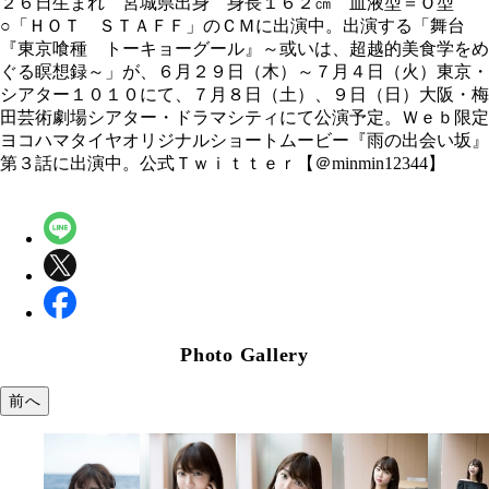
２６日生まれ 宮城県出身 身長１６２㎝ 血液型＝Ｏ型
○「ＨＯＴ ＳＴＡＦＦ」のＣＭに出演中。出演する「舞台
『東京喰種 トーキョーグール』～或いは、超越的美食学をめ
ぐる瞑想録～」が、６月２９日（木）～７月４日（火）東京・
シアター１０１０にて、７月８日（土）、９日（日）大阪・梅
田芸術劇場シアター・ドラマシティにて公演予定。Ｗｅｂ限定
ヨコハマタイヤオリジナルショートムービー『雨の出会い坂』
第３話に出演中。公式Ｔｗｉｔｔｅｒ【＠minmin12344】
Photo Gallery
前へ