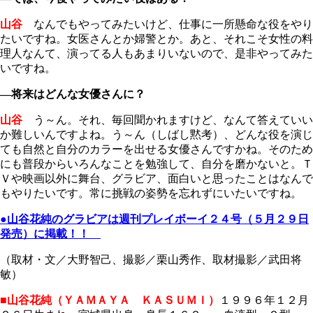
山谷
なんでもやってみたいけど、仕事に一所懸命な役をやり
たいですね。女医さんとか婦警とか。あと、それこそ女性の料
理人なんて、演ってる人もあまりいないので、是非やってみた
いですね。
―将来はどんな女優さんに？
山谷
う～ん。それ、毎回聞かれますけど、なんて答えていい
か難しいんですよね。う～ん（しばし黙考）、どんな役を演じ
ても自然と自分のカラーを出せる女優さんですかね。そのため
にも普段からいろんなことを勉強して、自分を磨かないと。Ｔ
Ｖや映画以外に舞台、グラビア、面白いと思ったことはなんで
もやりたいです。常に挑戦の姿勢を忘れずにいたいですね。
●
山谷花純
のグラビアは週刊プレイボーイ２４号（５月２９日
発売）に掲載！！
（取材・文／大野智己、撮影／栗山秀作、取材撮影／武田将
敏）
■山谷花純（ＹＡＭＡＹＡ ＫＡＳＵＭＩ）
１９９６年１２月