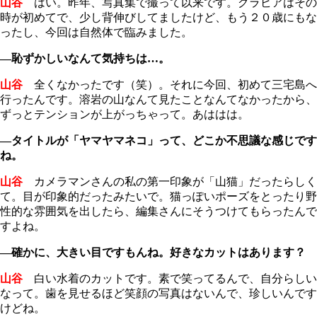
山谷
はい。昨年、写真集で撮って以来です。グラビアはその
時が初めてで、少し背伸びしてましたけど、もう２０歳にもな
ったし、今回は自然体で臨みました。
―恥ずかしいなんて気持ちは…。
山谷
全くなかったです（笑）。それに今回、初めて三宅島へ
行ったんです。溶岩の山なんて見たことなんてなかったから、
ずっとテンションが上がっちゃって。あははは。
―タイトルが「ヤマヤマネコ」って、どこか不思議な感じです
ね。
山谷
カメラマンさんの私の第一印象が「山猫」だったらしく
て。目が印象的だったみたいで。猫っぽいポーズをとったり野
性的な雰囲気を出したら、編集さんにそうつけてもらったんで
すよね。
―確かに、大きい目ですもんね。好きなカットはあります？
山谷
白い水着のカットです。素で笑ってるんで、自分らしい
なって。歯を見せるほど笑顔の写真はないんで、珍しいんです
けどね。