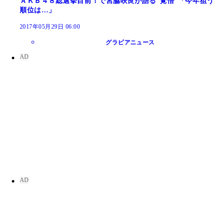
ＡＫＢ４８総選挙目前！で宮脇咲良が語る“覚悟”「今年狙う
順位は…」
2017年05月29日 06:00
グラビアニュース