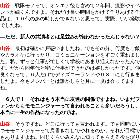
山谷
戦隊モノって、オンエア後も含めて２年間、撮影やイベ
ントが続くんですよ。それだけ長い時間をかけて作りあげる作
品は、１０代のあの時しかできないと思って。実際、いい経験
でしたね。
―ただ、新人の共演者とは足並みが揃わなかったんじゃない？
山谷
最初は確かに戸惑いましたね。でもその分、何度もご飯
やカラオケに行ったり、コミュニケーションをすごく重ねまし
た。私、ずっと仕事が忙しくて学校にあまり通えなかったんで
す。だから同年代と密に仕事ができたのは嬉しかったです。仲
良くなって、６人だけでディズニーランドやＵＳＪにも行きま
したよ。今もメンバーとは誰かしらと月に一度は会ってます
ね。
―６人で！ それはもう本当に友達の関係ですよね。いまだフ
ァンからもモモニンジャーって言われることも多いだろうし、
本当に一生の作品になったのでは。
山谷
そうですね。どこに行っても言われます。でも同時にい
つモモニンジャーって肩書きなしでやれるのか、それが目標で
もありますよね。同じくらいみんなに知ってもらえる役を演り