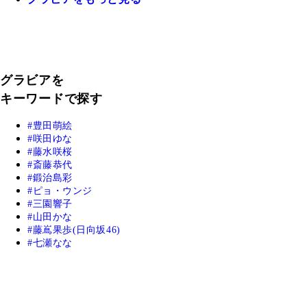
グラビアを
キーワードで探す
豊田萌絵
咲田ゆな
藤水咲桜
斎藤恭代
鍛治島彩
ピョ・ウンジ
三園響子
山田かな
藤嶌果歩(日向坂46)
七瀬なな