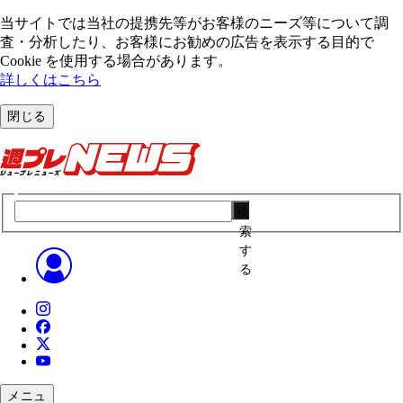
当サイトでは当社の提携先等がお客様のニーズ等について調
査・分析したり、お客様にお勧めの広告を表⽰する⽬的で
Cookie を使⽤する場合があります。
詳しくはこちら
閉じる
検
索
す
る
メニュ