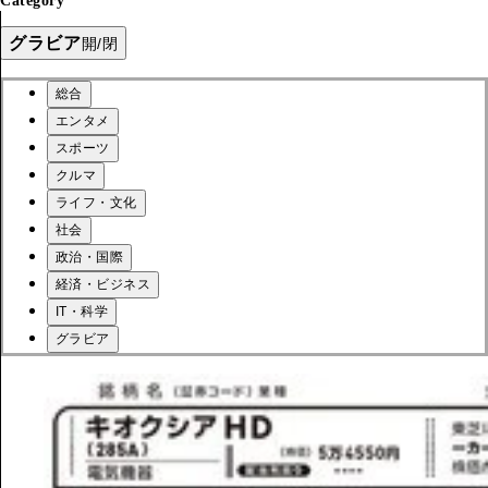
Category
グラビア
開/閉
総合
エンタメ
スポーツ
クルマ
ライフ・文化
社会
政治・国際
経済・ビジネス
IT・科学
グラビア