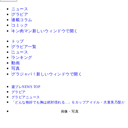
ニュース
グラビア
連載コラム
コミック
キン肉マン
新しいウィンドウで開く
トップ
グラビア一覧
ニュース
ランキング
動画
写真
グラジャパ！
新しいウィンドウで開く
週プレNEWS TOP
グラビア
グラビアニュース
「どんな格好でも胸は絶対揺れる...」Ｇカップアイドル・犬童美乃梨が
画像・写真