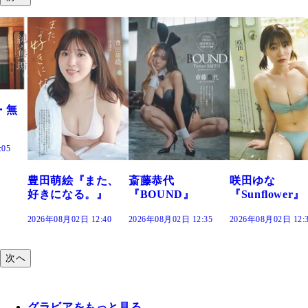
た、
斎藤恭代
咲田ゆな
藤水咲桜『花
』
『BOUND』
『Sunflower』
だまり』
:40
2026年08月02日 12:35
2026年08月02日 12:30
2026年08月02日 12:
次へ
グラビアをもっと見る