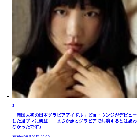
3
「韓国人初の日本グラビアアイドル」ピョ・ウンジがデビュー
した週プレに凱旋！「まさか妹とグラビアで共演するとは思わ
なかったです」
2026年08月03日 20:00