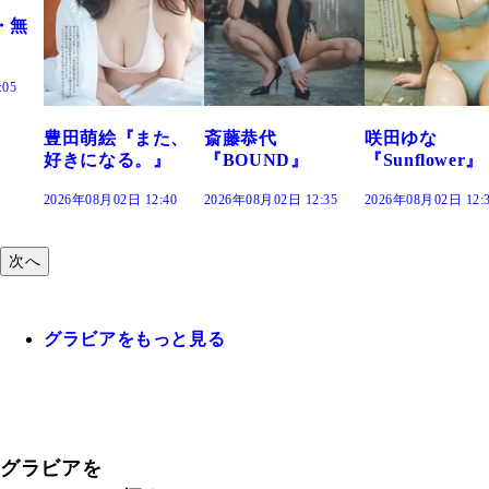
『また、
斎藤恭代
咲田ゆな
藤水咲桜『
る。』
『BOUND』
『Sunflower』
だまり』
 12:40
2026年08月02日 12:35
2026年08月02日 12:30
2026年08月02日 
次へ
グラビアをもっと見る
グラビアを