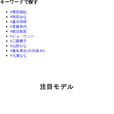
キーワードで探す
豊田萌絵
咲田ゆな
藤水咲桜
斎藤恭代
鍛治島彩
ピョ・ウンジ
三園響子
山田かな
藤嶌果歩(日向坂46)
七瀬なな
注目モデル