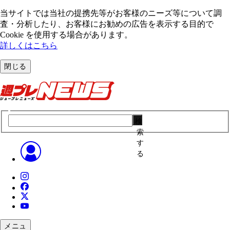
当サイトでは当社の提携先等がお客様のニーズ等について調
査・分析したり、お客様にお勧めの広告を表⽰する⽬的で
Cookie を使⽤する場合があります。
詳しくはこちら
閉じる
検
索
す
る
メニュ