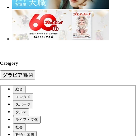
Category
グラビア
開/閉
総合
エンタメ
スポーツ
クルマ
ライフ・文化
社会
政治・国際