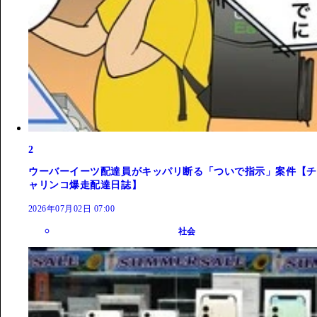
2
ウーバーイーツ配達員がキッパリ断る「ついで指示」案件【チ
ャリンコ爆走配達日誌】
2026年07月02日 07:00
社会