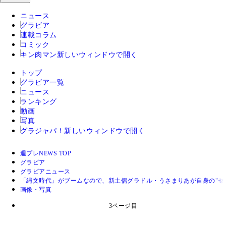
ニュース
グラビア
連載コラム
コミック
キン肉マン
新しいウィンドウで開く
トップ
グラビア一覧
ニュース
ランキング
動画
写真
グラジャパ！
新しいウィンドウで開く
週プレNEWS TOP
グラビア
グラビアニュース
「縄文時代」がブームなので、新土偶グラドル・うさまりあが自身の"セ
画像・写真
3ページ目