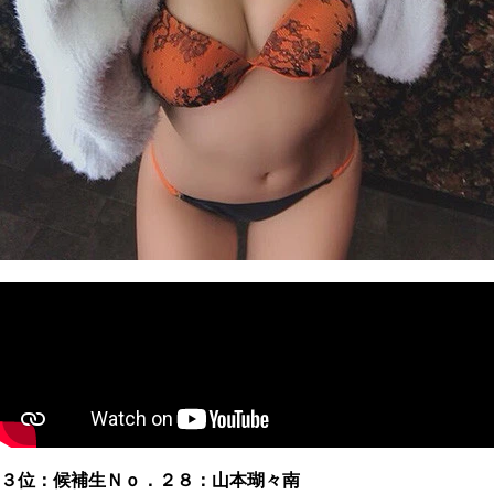
３位：候補生Ｎｏ．２８：山本瑚々南