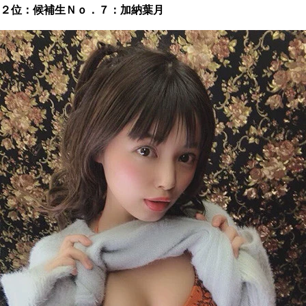
２位：候補生Ｎｏ．７：加納葉月