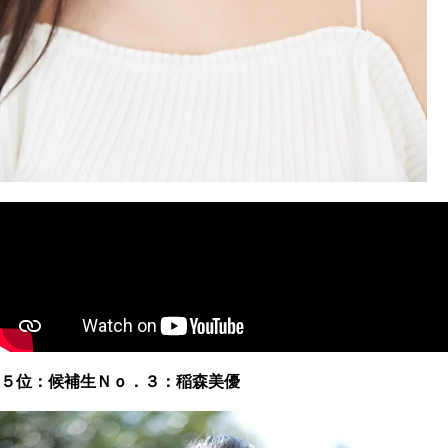
５位：候補生Ｎｏ．３：稲森美優