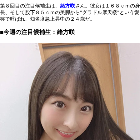
第８回目の注目候補生は、
緒方咲
さん。彼女は１６８ｃｍの身
長、そして股下８５ｃｍの美脚から"グラドル摩天楼"という愛
称で呼ばれ、知名度急上昇中の２４歳だ。
■今週の注目候補生：緒方咲