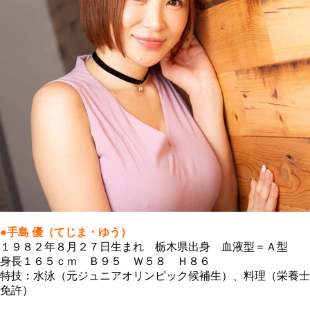
●手島 優（てじま・ゆう）
１９８２年８月２７日生まれ 栃木県出身 血液型＝Ａ型
身長１６５ｃｍ Ｂ９５ Ｗ５８ Ｈ８６
特技：水泳（元ジュニアオリンピック候補生）、料理（栄養士
免許）