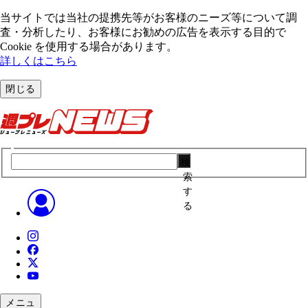
当サイトでは当社の提携先等がお客様のニーズ等について調
査・分析したり、お客様にお勧めの広告を表⽰する⽬的で
Cookie を使⽤する場合があります。
詳しくはこちら
閉じる
検
索
す
る
メニュ