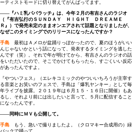
ーティストモードに切り替えてがんばってます。
――『ハミ乳パパラッチ』は、今年２月の有吉さんのラジオ
（『有吉弘行のＳＵＮＤＡＹ ＨＩＧＨＴ ＤＲＥＡＭＥ
Ｒ』）で発売未定のままオンエアされて話題となりましたが、
なぜこのタイミングでのリリースになったんですか？
手島
最初はＡメロが盆踊りっぽかったので、夏のほうがいい
んじゃないかという話になって、発表するタイミングを逃した
んです（笑）。それで年が明けてから、有吉さんのラジオの話
をいただいたので、そこでかけてもらったら、すごくいい反応
があったんですよ。
『やついフェス』（エレキコミックのやついいちろうが主宰す
る音楽とお笑いのフェスで、手島は「爆乳ヤンキー」として毎
年ライブを披露。２０１９年は６月１５・１６日に開催）もあ
るし、それより前には出したいと言って、５月に配信すること
になったんです。
――同時にＭＶも公開して。
手島
もう、急いで撮りましたよ。（クロマキー合成用の）緑
バックで踊って。