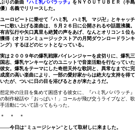
ぶりの新曲
『ハミ乳パパラッチ』
をＮＹＯＵＴＵＢＥＲ（手島
優）名義でリリースした。
ユーロビートに乗せて「ハミ乳 ハミ乳 マジ卍」とキャッチ
ーに歌い上げる楽曲は、５月２６日に公開されるや話題沸騰。
有吉弘行や矢口真里も絶賛の声をあげ、なんとオリコン１位も
獲得（オリコンミュージックストアの月間ダウンロードランキ
ング）するほどのヒットとなっている。
実は２００９年の爆乳戦隊パイレンジャーを皮切りに、爆乳三
国志、爆乳ヤンキーなどのユニットで音楽活動を行なっていた
彼女。爆乳をテーマにした奇想天外な歌詞と、異常なまでに完
成度の高い楽曲により、一部の愛好家からは絶大な支持を得て
いたが、ついに日の目を浴びるときが来たようだ。
想定外の注目を集めて困惑する彼女に、『ハミ乳パパラッチ』
の制作秘話や「おっぱい！」コールが飛び交うライブなど、歌
手活動について語ってもらった。
＊ ＊ ＊
――今日は"ミュージシャン"として取材しに来ました。