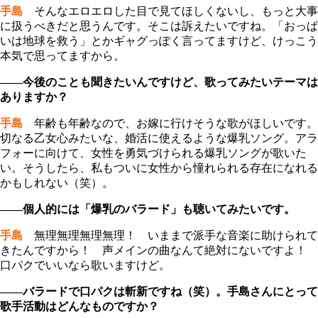
手島
そんなエロエロした目で見てほしくないし、もっと大事
に扱うべきだと思うんです。そこは訴えたいですね。「おっぱ
いは地球を救う」とかギャグっぽく言ってますけど、けっこう
本気で思ってますから。
――今後のことも聞きたいんですけど、歌ってみたいテーマは
ありますか？
手島
年齢も年齢なので、お嫁に行けそうな歌がほしいです。
切なる乙女心みたいな、婚活に使えるような爆乳ソング。アラ
フォーに向けて、女性を勇気づけられる爆乳ソングが歌いた
い。そうしたら、私もついに女性から憧れられる存在になれる
かもしれない（笑）。
――個人的には「爆乳のバラード」も聴いてみたいです。
手島
無理無理無理無理！ いままで派手な音楽に助けられて
きたんですから！ 声メインの曲なんて絶対にないですよ！
口パクでいいなら歌いますけど。
――バラードで口パクは斬新ですね（笑）。手島さんにとって
歌手活動はどんなものですか？