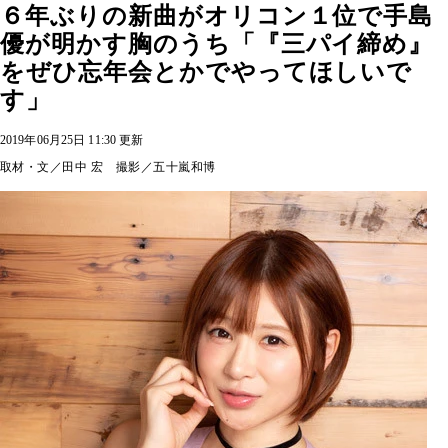
６年ぶりの新曲がオリコン１位で手島
優が明かす胸のうち「『三パイ締め』
をぜひ忘年会とかでやってほしいで
す」
2019年06月25日 11:30 更新
取材・文／田中 宏 撮影／五十嵐和博