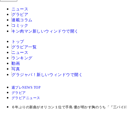
ニュース
グラビア
連載コラム
コミック
キン肉マン
新しいウィンドウで開く
トップ
グラビア一覧
ニュース
ランキング
動画
写真
グラジャパ！
新しいウィンドウで開く
週プレNEWS TOP
グラビア
グラビアニュース
６年ぶりの新曲がオリコン１位で手島 優が明かす胸のうち「『三パイ締