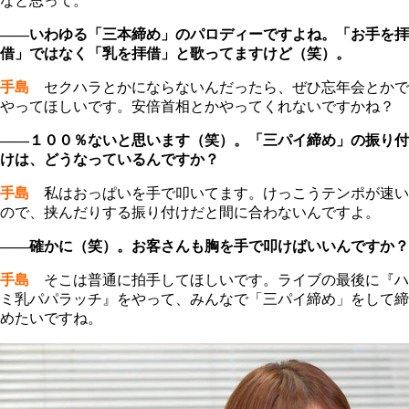
なと思って。
――いわゆる「三本締め」のパロディーですよね。「お手を拝
借」ではなく「乳を拝借」と歌ってますけど（笑）。
手島
セクハラとかにならないんだったら、ぜひ忘年会とかで
やってほしいです。安倍首相とかやってくれないですかね？
――１００％ないと思います（笑）。「三パイ締め」の振り付
けは、どうなっているんですか？
手島
私はおっぱいを手で叩いてます。けっこうテンポが速い
ので、挟んだりする振り付けだと間に合わないんですよ。
――確かに（笑）。お客さんも胸を手で叩けばいいんですか？
手島
そこは普通に拍手してほしいです。ライブの最後に『ハ
ミ乳パパラッチ』をやって、みんなで「三パイ締め」をして締
めたいですね。