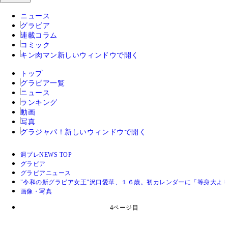
ニュース
グラビア
連載コラム
コミック
キン肉マン
新しいウィンドウで開く
トップ
グラビア一覧
ニュース
ランキング
動画
写真
グラジャパ！
新しいウィンドウで開く
週プレNEWS TOP
グラビア
グラビアニュース
"令和の新グラビア女王"沢口愛華、１６歳。初カレンダーに「等身大よ
画像・写真
4ページ目