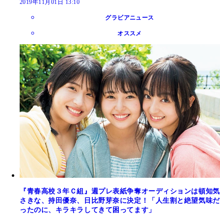
2019年11月01日 13:10
グラビアニュース
オススメ
『青春高校３年Ｃ組』週プレ表紙争奪オーディションは頓知気
さきな、持田優奈、日比野芽奈に決定！「人生割と絶望気味だ
ったのに、キラキラしてきて困ってます」