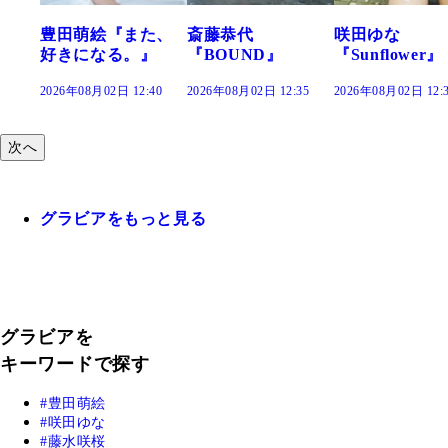
た、
斎藤恭代
咲田ゆな
藤水咲桜『花
』
『BOUND』
『Sunflower』
だまり』
:40
2026年08月02日 12:35
2026年08月02日 12:30
2026年08月02日 12:
次へ
グラビアをもっと見る
グラビアを
キーワードで探す
豊田萌絵
咲田ゆな
藤水咲桜