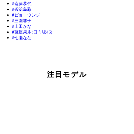
斎藤恭代
鍛治島彩
ピョ・ウンジ
三園響子
山田かな
藤嶌果歩(日向坂46)
七瀬なな
注目モデル