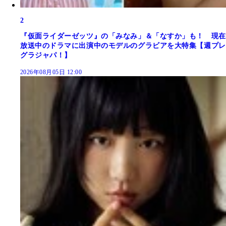
2
『仮面ライダーゼッツ』の「みなみ」＆「なすか」も！ 現在
放送中のドラマに出演中のモデルのグラビアを大特集【週プレ
グラジャパ！】
2026年08月05日 12:00