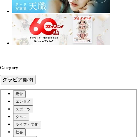
Category
グラビア
開/閉
総合
エンタメ
スポーツ
クルマ
ライフ・文化
社会