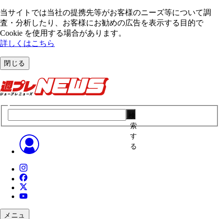
当サイトでは当社の提携先等がお客様のニーズ等について調
査・分析したり、お客様にお勧めの広告を表⽰する⽬的で
Cookie を使⽤する場合があります。
詳しくはこちら
閉じる
検
索
す
る
メニュ