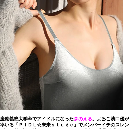
慶應義塾大学卒でアイドルになった
森のえる
。よゐこ濱口優が
率いる「ＰＩＤＬ☆未来ｓｔａｇｅ」でメンバーイチのスレン