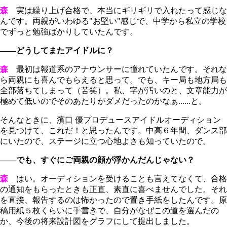
森
実は繰り上げ合格で、本当にギリギリで入れたって感じな
んです。両親がいわゆる"お堅い"感じで、中学から私立の学校
でずっと勉強ばかりしていたんです。
――どうしてまたアイドルに？
森
最初は報道系のアナウンサーに憧れていたんです。それな
ら両親にも喜んでもらえると思って。でも、キー局も地方局も
全部落ちてしまって（苦笑）。私、字が汚いのと、文章能力が
極めて低いのでそのあたりがダメだったのかなぁ......と。
そんなときに、濱口 優プロデュースアイドルオーディション
を見つけて、これだ！と思ったんです。中高６年間、ダンス部
にいたので、ステージに立つ心地よさも知っていたので。
――でも、すぐにご両親の顔が浮かんだんじゃない？
森
はい。オーディションを受けることも言えてなくて、合格
の通知をもらったときも正直、素直に喜べませんでした。それ
を直接、報告するのは怖かったので置き手紙をしたんです。原
稿用紙５枚くらいに手書きで、自分がなぜこの道を選んだの
か、今後の将来設計図をグラフにして提出しました。