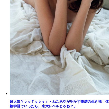
超人気ＹｏｕＴｕｂｅｒ・ねこあやが明かす修羅の生き様「体
験学習でいったら、東大レベルじゃね？」