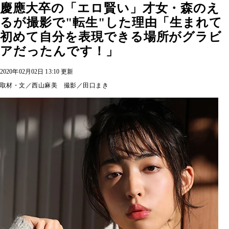
慶應大卒の「エロ賢い」才女・森のえ
るが撮影で"転生"した理由「生まれて
初めて自分を表現できる場所がグラビ
アだったんです！」
2020年02月02日 13:10 更新
取材・文／西山麻美 撮影／田口まき