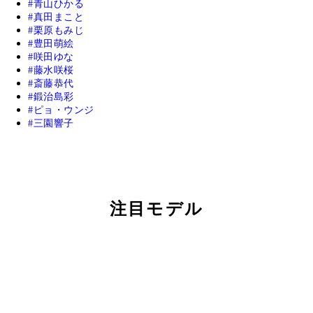
青山ひかる
真田まこと
栗原もみじ
豊田萌絵
咲田ゆな
藤水咲桜
斎藤恭代
鍛治島彩
ピョ・ウンジ
三園響子
注目モデル