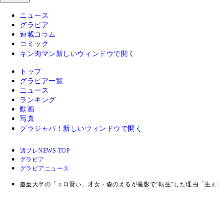
ニュース
グラビア
連載コラム
コミック
キン肉マン
新しいウィンドウで開く
トップ
グラビア一覧
ニュース
ランキング
動画
写真
グラジャパ！
新しいウィンドウで開く
週プレNEWS TOP
グラビア
グラビアニュース
慶應大卒の「エロ賢い」才女・森のえるが撮影で"転生"した理由「生ま