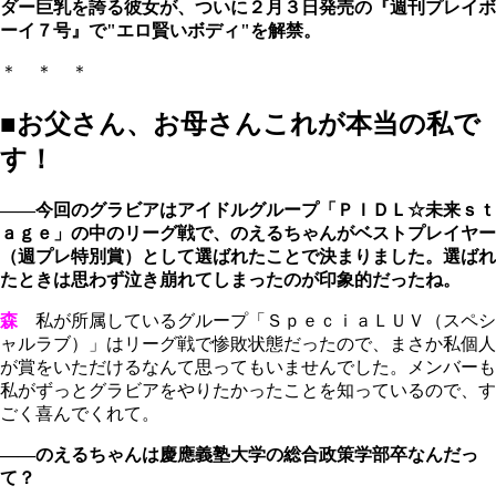
ダー巨乳を誇る彼女が、ついに２月３日発売の『週刊プレイボ
ーイ７号』で"エロ賢いボディ"を解禁。
＊ ＊ ＊
■お父さん、お母さんこれが本当の私で
す！
――今回のグラビアはアイドルグループ「ＰＩＤＬ☆未来ｓｔ
ａｇｅ」の中のリーグ戦で、のえるちゃんがベストプレイヤー
（週プレ特別賞）として選ばれたことで決まりました。選ばれ
たときは思わず泣き崩れてしまったのが印象的だったね。
森
私が所属しているグループ「ＳｐｅｃｉａＬＵＶ（スペシ
ャルラブ）」はリーグ戦で惨敗状態だったので、まさか私個人
が賞をいただけるなんて思ってもいませんでした。メンバーも
私がずっとグラビアをやりたかったことを知っているので、す
ごく喜んでくれて。
――のえるちゃんは慶應義塾大学の総合政策学部卒なんだっ
て？