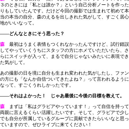
３のときには「私とは誰か？」という自己分析ノートを作った
りもしていたんです。だけど今回の撮影では生まれて初めて本
当の本当の自分、森のえるを出しきれた気がして、すごく居心
地がいいなって。
――どんなときにそう思った？
森
最初はうまく表情もつくれなかったんですけど、試行錯誤
してやっていくうちにスタッフの方にホメていただいたら、さ
らにスイッチが入って、まるで自分じゃないみたいに表現でき
た気がして。
あの撮影の日を境に自分も生まれ変われた気がしたし、ファン
の方にも「なんか自信ついてきたよね？」って言われるように
なって、すごくうれしかったです。
――それはよかった！ じゃあ最後に今後の目標を教えて。
森
まずは「私はグラビアやっています！」って自信を持って
両親に言えるくらい活躍したいです。そして、グラビアで少し
でも自分が所属しているグループに貢献できたらいいなと思っ
ていますので、ぜひライブに来てください！