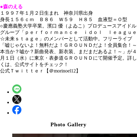
●森のえる
１９９７年１月２日生まれ 神奈川県出身
身長１５６ｃｍ Ｂ８６ Ｗ５９ Ｈ８５ 血液型＝Ｏ型
○慶應義塾大学卒業。濱口 優（よゐこ）プロデュースアイドル
グループ「ｐｅｒｆｏｒｍａｎｃｅ ｉｄｏｌ ｌｅａｇｕｅ
☆未来ｓｔａｇｅ」のメンバーとして活動中。フリーライブ
「嘘じゃないよ！無料だよ！ＧＲＯＵＮＤだよ！全員集合！～
本当か？嘘か？新曲発表、新衣装、まだまだあるよ！～」が４
月１日（水）に東京・表参道ＧＲＯＵＮＤにて開催予定。詳し
くは、公式サイトをチェック！
公式Ｔｗｉｔｔｅｒ【＠morinoel12】
Photo Gallery