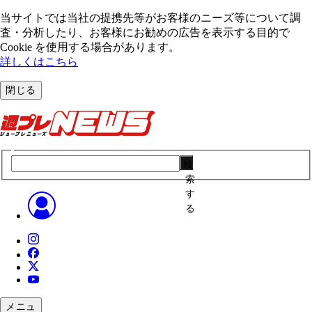
当サイトでは当社の提携先等がお客様のニーズ等について調
査・分析したり、お客様にお勧めの広告を表⽰する⽬的で
Cookie を使⽤する場合があります。
詳しくはこちら
閉じる
検
索
す
る
メニュ