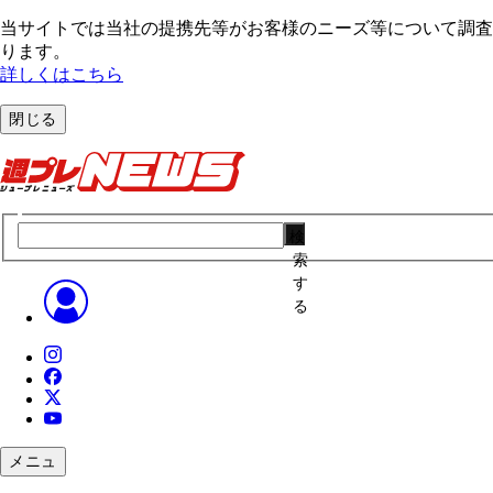
当サイトでは当社の提携先等がお客様のニーズ等について調査・
ります。
詳しくはこちら
閉じる
検
索
す
る
メニュ