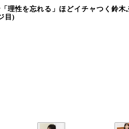
で「理性を忘れる」ほどイチャつく鈴木
ジ目)