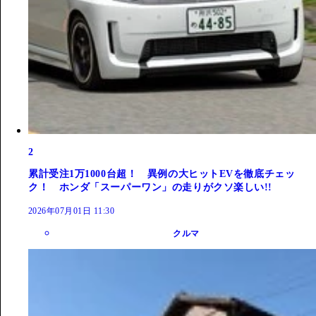
2
累計受注1万1000台超！ 異例の大ヒットEVを徹底チェッ
ク！ ホンダ「スーパーワン」の走りがクソ楽しい!!
2026年07月01日 11:30
クルマ