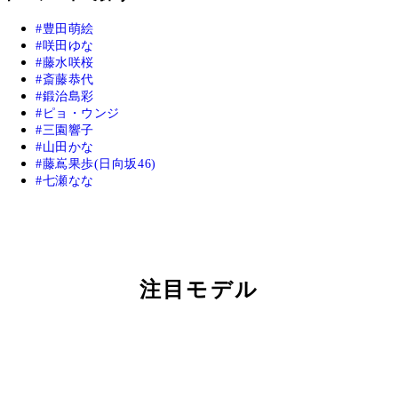
豊田萌絵
咲田ゆな
藤水咲桜
斎藤恭代
鍛治島彩
ピョ・ウンジ
三園響子
山田かな
藤嶌果歩(日向坂46)
七瀬なな
注目モデル