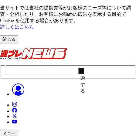
当サイトでは当社の提携先等がお客様のニーズ等について調
査・分析したり、お客様にお勧めの広告を表⽰する⽬的で
Cookie を使⽤する場合があります。
詳しくはこちら
閉じる
検
索
す
る
メニュ