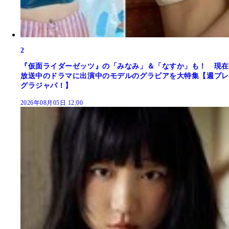
2
『仮面ライダーゼッツ』の「みなみ」＆「なすか」も！ 現在
放送中のドラマに出演中のモデルのグラビアを大特集【週プレ
グラジャパ！】
2026年08月05日 12:00