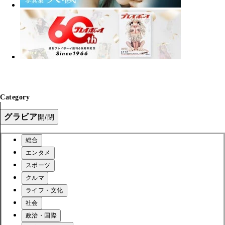
Category
グラビア
開/閉
総合
エンタメ
スポーツ
クルマ
ライフ・文化
社会
政治・国際