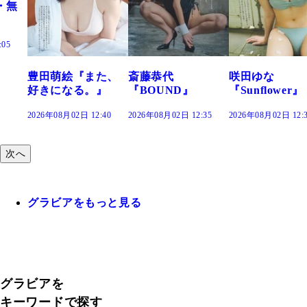
た、
斎藤恭代
咲田ゆな
藤水咲桜『花
』
『BOUND』
『Sunflower』
だまり』
:40
2026年08月02日 12:35
2026年08月02日 12:30
2026年08月02日 12:
次へ
グラビアをもっと見る
グラビアを
キーワードで探す