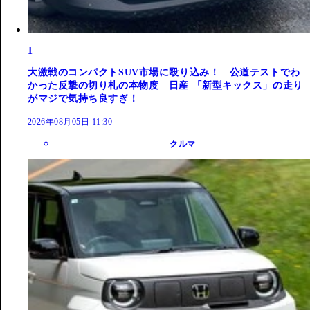
1
大激戦のコンパクトSUV市場に殴り込み！ 公道テストでわ
かった反撃の切り札の本物度 日産 「新型キックス」の走り
がマジで気持ち良すぎ！
2026年08月05日 11:30
クルマ