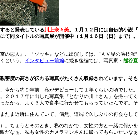
すると発表している
川上奈々美
。１月１２日には自伝的小説『
にて同タイトルの写真展が開催中（１月１６日（日）まで）。
京の恋人』、『ゾッキ』などに出演しては、"ＡＶ界の演技派
くという。
インタビュー前編
に続き後編では、写真家・
熊谷直
親密度の高さが伝わる写真がたくさん収録されています。そも
、今から約９年前。私がデビューして１年くらいの頃でした。
。２０１７年に出した写真集『となりの川上さん』を撮ってく
たから、よく３人で食事に行かせてもらっていたんです。そのとき
またま近所に住んでいて、偶然、道端で久しぶりの再会をして
）。ちょうどそのとき、私のなかで、女性の方と一緒に何かを
敵だなぁ。私も女性のカメラマンさんに撮ってもらいたいなぁ