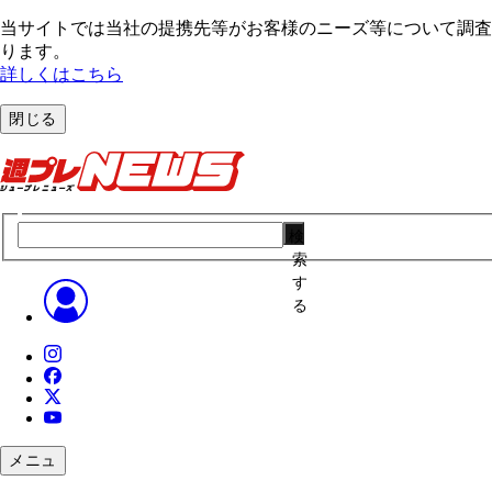
当サイトでは当社の提携先等がお客様のニーズ等について調査・
ります。
詳しくはこちら
閉じる
検
索
す
る
メニュ