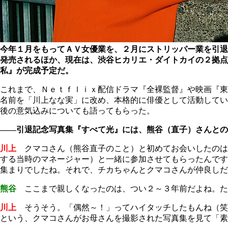
今年１月をもってＡＶ女優業を、２月にストリッパー業を引退
発売されるほか、現在は、渋谷ヒカリエ・ダイトカイの２拠点
私』が完成予定だ。
これまで、Ｎｅｔｆｌｉｘ配信ドラマ『全裸監督』や映画『東
名前を「川上なな実」に改め、本格的に俳優として活動してい
後の意気込みについても語ってもらった。
――引退記念写真集『すべて光』には、熊谷（直子）さんとの
川上
クマコさん（熊谷直子のこと）と初めてお会いしたのは
する当時のマネージャー）と一緒に参加させてもらったんです
集まりでしたね。それで、チカちゃんとクマコさんが仲良しだっ
熊谷
ここまで親しくなったのは、つい２～３年前だよね。た
川上
そうそう。「偶然～！」ってハイタッチしたもんね（笑
という、クマコさんがお母さんを撮影された写真集を見て「素