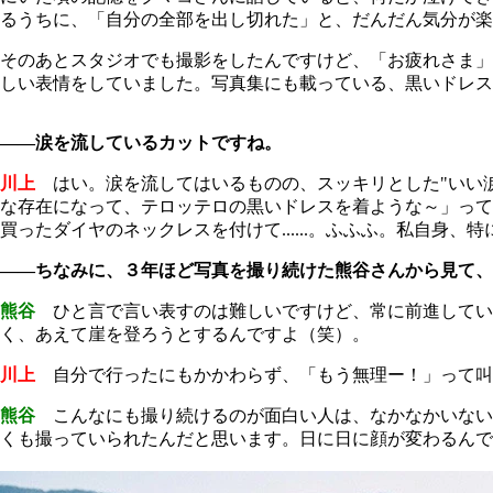
るうちに、「自分の全部を出し切れた」と、だんだん気分が
そのあとスタジオでも撮影をしたんですけど、「お疲れさま」
しい表情をしていました。写真集にも載っている、黒いドレス
――涙を流しているカットですね。
川上
はい。涙を流してはいるものの、スッキリとした"いい涙
な存在になって、テロッテロの黒いドレスを着ような～」って
買ったダイヤのネックレスを付けて......。ふふふ。私自
――ちなみに、３年ほど写真を撮り続けた熊谷さんから見て、
熊谷
ひと言で言い表すのは難しいですけど、常に前進してい
く、あえて崖を登ろうとするんですよ（笑）。
川上
自分で行ったにもかかわらず、「もう無理ー！」って叫
熊谷
こんなにも撮り続けるのが面白い人は、なかなかいない
くも撮っていられたんだと思います。日に日に顔が変わるんで