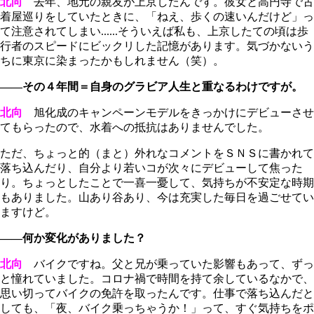
北向
去年、地元の親友が上京したんです。彼女と高円寺で古
着屋巡りをしていたときに、「ねえ、歩くの速いんだけど」っ
て注意されてしまい......そういえば私も、上京したての頃は歩
行者のスピードにビックリした記憶があります。気づかないう
ちに東京に染まったかもしれません（笑）。
――その４年間＝自身のグラビア人生と重なるわけですが。
北向
旭化成のキャンペーンモデルをきっかけにデビューさせ
てもらったので、水着への抵抗はありませんでした。
ただ、ちょっと的（まと）外れなコメントをＳＮＳに書かれて
落ち込んだり、自分より若いコが次々にデビューして焦った
り。ちょっとしたことで一喜一憂して、気持ちが不安定な時期
もありました。山あり谷あり、今は充実した毎日を過ごせてい
ますけど。
――何か変化がありました？
北向
バイクですね。父と兄が乗っていた影響もあって、ずっ
と憧れていました。コロナ禍で時間を持て余しているなかで、
思い切ってバイクの免許を取ったんです。仕事で落ち込んだと
しても、「夜、バイク乗っちゃうか！」って、すぐ気持ちをポ