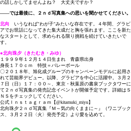
の話しかしてませんよね？ 大丈夫ですか？
――では最後に、２ｎｄ写真集への思いを聞かせてください。
北向
いうなれば"わが子"みたいな存在です。４年間、グラビ
アでお世話になってきた集大成だと胸を張れます。ここを新た
なスタートとして、求められる限り挑戦を続けていきたいで
す。
●北向珠夕（きたむき・みゆ）
１９９９年１２月１４日生まれ 青森県出身
身長１７０ｃｍ 特技＝バレーボール
〇２０１８年、旭化成グループのキャンペーンモデルに起用さ
れて芸能界デビュー。以降、グラビアを中心に活躍中。３月２
７日（日）１７：００～、東京・秋葉原の書泉ブックタワーに
て２ｎｄ写真集の発売記念イベントが開催予定です。詳細はＳ
ＮＳをチェックしてください。
公式Ｉｎｓｔａｇｒａｍ【@kitamuki_miyu】
北向珠夕２ｎｄ写真集『Ｍ～気の向くままに～』（ワニブック
ス、３月２２日〈火〉発売予定）より愛を込めて。