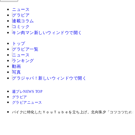
ニュース
グラビア
連載コラム
コミック
キン肉マン
新しいウィンドウで開く
トップ
グラビア一覧
ニュース
ランキング
動画
写真
グラジャパ！
新しいウィンドウで開く
週プレNEWS TOP
グラビア
グラビアニュース
バイクに特化したＹｏｕＴｕｂｅを立ち上げ。北向珠夕「コツコツため