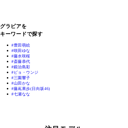
グラビアを
キーワードで探す
豊田萌絵
咲田ゆな
藤水咲桜
斎藤恭代
鍛治島彩
ピョ・ウンジ
三園響子
山田かな
藤嶌果歩(日向坂46)
七瀬なな