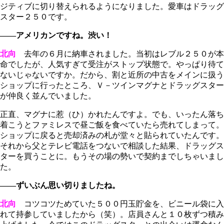
ジティブに切り替えられるようになりました。愛車はドラッグ
スター２５０です。
――アメリカンですね。渋い！
北向
去年の６月に納車されました。当初はレブル２５０が本
命でしたが、人気すぎて受注がストップ状態で。やっぱり待て
ないじゃないですか。だから、割と近所の中古をメインに扱う
ショップに行ったところ、Ｖ－ツインマグナとドラッグスター
が仲良く並んでいました。
正直、マグナに惹（ひ）かれたんですよ。でも、いったん落ち
着こうとファミレスで昼ご飯を食べていたら売れてしまって。
ショップに戻ると売却済みの札が堂々と貼られていたんです。
それから父とテレビ電話をつないで相談した結果、ドラッグス
ターを買うことに。もうその場の勢いで契約までしちゃいまし
た。
――ずいぶん思い切りましたね。
北向
コツコツためていた５００円玉貯金を、ビニール袋に入
れて持参していましたから（笑）。店員さんと１０枚ずつ積み