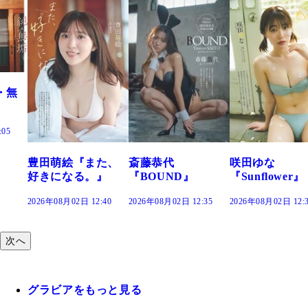
た、
斎藤恭代
咲田ゆな
藤水咲桜『花
』
『BOUND』
『Sunflower』
だまり』
:40
2026年08月02日 12:35
2026年08月02日 12:30
2026年08月02日 12:
次へ
グラビアをもっと見る