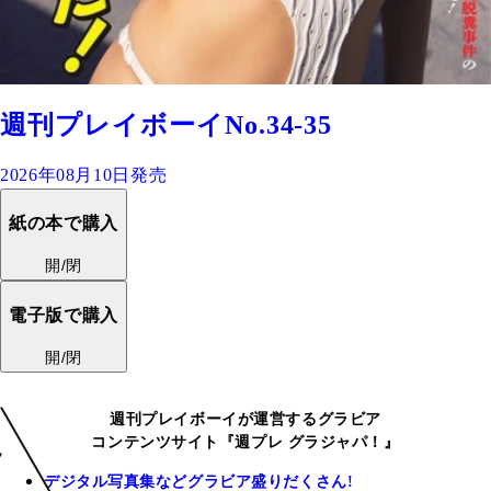
週刊プレイボーイNo.34-35
2026年08月10日発売
紙の本で購入
開/閉
電子版で購入
開/閉
週刊プレイボーイが運営するグラビア
コンテンツサイト『週プレ グラジャパ！』
デジタル写真集などグラビア盛りだくさん!