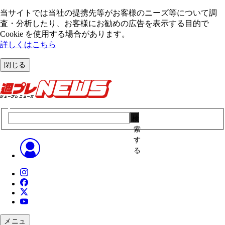
当サイトでは当社の提携先等がお客様のニーズ等について調
査・分析したり、お客様にお勧めの広告を表⽰する⽬的で
Cookie を使⽤する場合があります。
詳しくはこちら
閉じる
検
索
す
る
メニュ