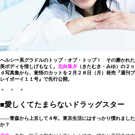
ヘルシー系グラドルのトップ・オブ・トップ！ その磨かれた
美ボディを惜しげもなく。
北向珠夕
（きたむき・みゆ）の２ｎ
ｄ写真集から、覚悟のカットを２月２８日（月）発売『週刊プ
レイボーイ１１号』で先行公開。
＊ ＊ ＊
■愛しくてたまらないドラッグスター
――青森から上京して４年。東京生活にはすっかり慣れました
か？