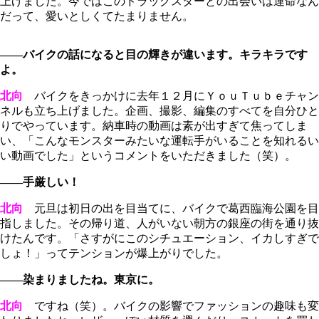
上げました。今ではこのドラッグスターとの出会いは運命なん
だって、愛いとしくてたまりません。
――バイクの話になると目の輝きが違います。キラキラです
よ。
北向
バイクをきっかけに去年１２月にＹｏｕＴｕｂｅチャン
ネルも立ち上げました。企画、撮影、編集のすべてを自分ひと
りでやっています。納車時の動画は素が出すぎて焦ってしま
い、「こんなモンスターみたいな運転手がいることを知れるい
い動画でした」というコメントをいただきました（笑）。
――手厳しい！
北向
元旦は初日の出を目当てに、バイクで葛西臨海公園を目
指しました。その帰り道、人がいない朝方の銀座の街を通り抜
けたんです。「さすがにこのシチュエーション、イカしすぎで
しょ！」ってテンションが爆上がりでした。
――染まりましたね。東京に。
北向
ですね（笑）。バイクの影響でファッションの趣味も変