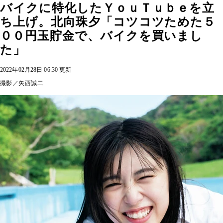
バイクに特化したＹｏｕＴｕｂｅを立
ち上げ。北向珠夕「コツコツためた５
００円玉貯金で、バイクを買いまし
た」
2022年02月28日 06:30 更新
撮影／矢西誠二