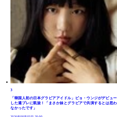
3
「韓国人初の日本グラビアアイドル」ピョ・ウンジがデビュー
した週プレに凱旋！「まさか妹とグラビアで共演するとは思わ
なかったです」
2026年08月03日 20:00